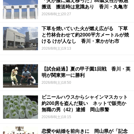
「火が服に燃え移った」86歳女性が救急
搬送 搬送時は意識あり 香川・丸亀市
2026/8/8(土)20:27
下草を焼いていた火が燃え広がる 下草
と竹林合わせて約2000平方メートルが焼
ける けが人なし 香川・東かがわ市
2026/8/8(土)19:13
【試合経過】夏の甲子園1回戦 香川・英
明が関東第一に勝利
2026/8/8(土)18:50
ビニールハウスからシャインマスカット
約200房を盗んだ疑い ネットで販売か
無職の男（42）逮捕 岡山県警
2026/8/8(土)18:15
恋愛や結婚を前向きに 岡山県が「記念