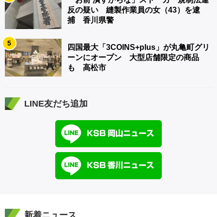
反の疑い 縫製作業員の女（43）を逮
捕 香川県警
5
四国最大「3COINS+plus」が丸亀町グリ
ーンにオープン 大型店舗限定の商品
も 高松市
LINE友だち追加
新着ニュース