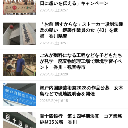
日に想いを伝える」キャンペーン
2026/8/8(土)16:57
「お前 潰すからな」ストーカー規制法違
反の疑い 縫製作業員の女（43）を逮
捕 香川県警
2026/8/8(土)16:51
ごみが燃料になる工程などを子どもたち
が見学 廃棄物処理工場で環境学習イベ
ント 香川・観音寺市
2026/8/8(土)16:29
瀬戸内国際芸術祭2028の作品公募 女木
島などで現地説明会を開催
2026/8/8(土)16:15
百十四銀行 第１四半期決算 コア業務
純益35％増 香川