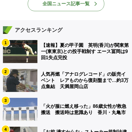
全国ニュース記事一覧
アクセスランキング
1
【速報】夏の甲子園 英明(香川)が関東第
一(東東京)との投手戦制す エース冨岡は9
回1失点完投
2
人気再燃「アナログレコード」の販売イ
ベント レアものから復刻盤まで…約3万
点集結 天満屋岡山店
3
「火が服に燃え移った」86歳女性が救急
搬送 搬送時は意識あり 香川・丸亀市
4
「お前 潰すからな」ストーカー規制法違