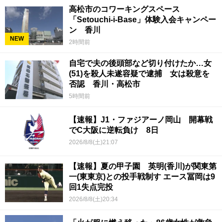
高松市のコワーキングスペース
「Setouchi-i-Base」体験入会キャンペー
ン 香川
NEW
2時間前
自宅で夫の後頭部など切り付けたか…女
(51)を殺人未遂容疑で逮捕 女は殺意を
否認 香川・高松市
5時間前
【速報】J1・ファジアーノ岡山 開幕戦
でC大阪に逆転負け 8日
2026/8/8(土)21:07
【速報】夏の甲子園 英明(香川)が関東第
一(東東京)との投手戦制す エース冨岡は9
回1失点完投
2026/8/8(土)20:34