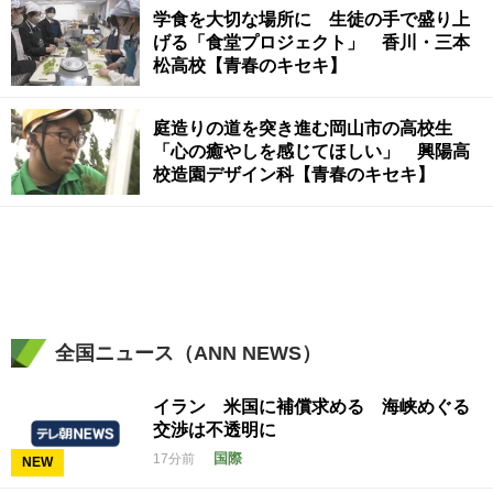
学食を大切な場所に 生徒の手で盛り上
げる「食堂プロジェクト」 香川・三本
松高校【青春のキセキ】
庭造りの道を突き進む岡山市の高校生
「心の癒やしを感じてほしい」 興陽高
校造園デザイン科【青春のキセキ】
全国ニュース（ANN NEWS）
イラン 米国に補償求める 海峡めぐる
交渉は不透明に
国際
17分前
NEW