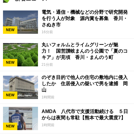
電気・通信・機械などの分野で研究開発
を行う人が対象 源内賞を募集 香川・
さぬき市
NEW
16分前
丸いフォルムとライムグリーンが魅
力！ 国営讃岐まんのう公園で「夏のコ
キア」が見頃 香川・まんのう町
NEW
21分前
のぞき目的で他人の住宅の敷地内に侵入
したか 住居侵入の疑いで男を逮捕 岡
山
NEW
1時間前
AMDA 八代市で支援活動続ける ５日
からは夜間も常駐【熊本で最大震度7】
1時間前
NEW