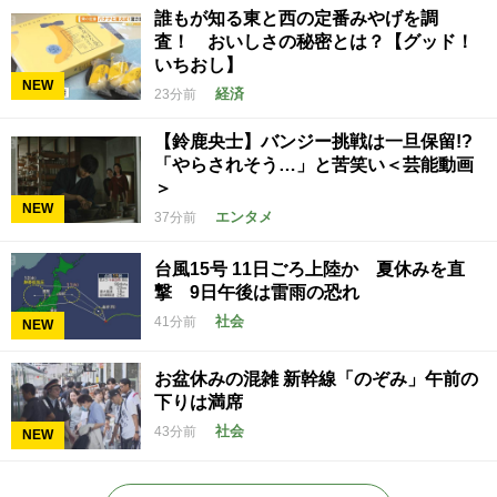
誰もが知る東と西の定番みやげを調
査！ おいしさの秘密とは？【グッド！
いちおし】
NEW
経済
23分前
【鈴鹿央士】バンジー挑戦は一旦保留!?
「やらされそう…」と苦笑い＜芸能動画
＞
NEW
エンタメ
37分前
台風15号 11日ごろ上陸か 夏休みを直
撃 9日午後は雷雨の恐れ
社会
41分前
NEW
お盆休みの混雑 新幹線「のぞみ」午前の
下りは満席
社会
43分前
NEW