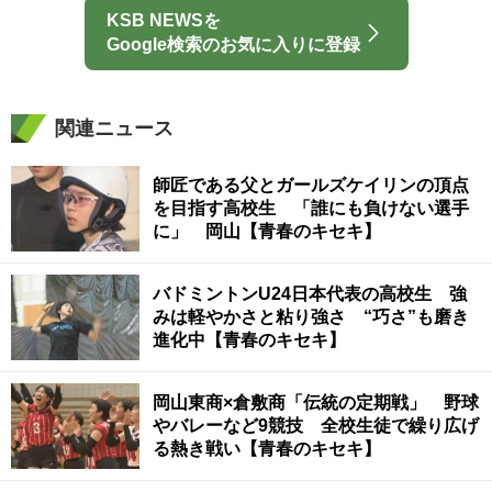
KSB NEWSを
Google検索のお気に入りに登録
関連ニュース
師匠である父とガールズケイリンの頂点
を目指す高校生 「誰にも負けない選手
に」 岡山【青春のキセキ】
バドミントンU24日本代表の高校生 強
みは軽やかさと粘り強さ “巧さ”も磨き
進化中【青春のキセキ】
岡山東商×倉敷商「伝統の定期戦」 野球
やバレーなど9競技 全校生徒で繰り広げ
る熱き戦い【青春のキセキ】