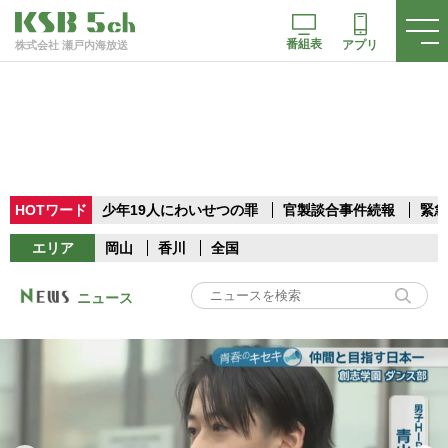
番組表
アプリ
株式会社 瀬戸内海放送
HOTワード
少年19人にわいせつの罪
官製談合事件続報
緊急
エリア
岡山
香川
全国
ニュース