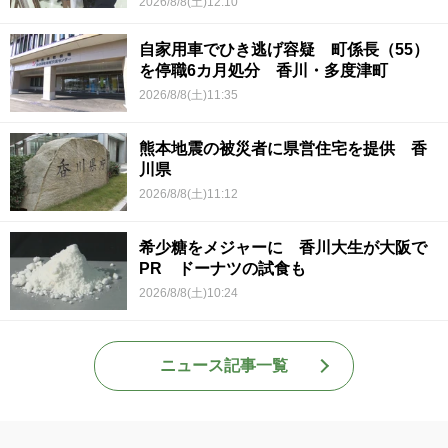
2026/8/8(土)12:10
自家用車でひき逃げ容疑 町係長（55）
を停職6カ月処分 香川・多度津町
2026/8/8(土)11:35
熊本地震の被災者に県営住宅を提供 香
川県
2026/8/8(土)11:12
希少糖をメジャーに 香川大生が大阪で
PR ドーナツの試食も
2026/8/8(土)10:24
ニュース記事一覧