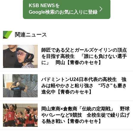
KSB NEWSを
Google検索のお気に入りに登録
関連ニュース
師匠である父とガールズケイリンの頂点
を目指す高校生 「誰にも負けない選手
に」 岡山【青春のキセキ】
バドミントンU24日本代表の高校生 強
みは軽やかさと粘り強さ “巧さ”も磨き
進化中【青春のキセキ】
岡山東商×倉敷商「伝統の定期戦」 野球
やバレーなど9競技 全校生徒で繰り広げ
る熱き戦い【青春のキセキ】