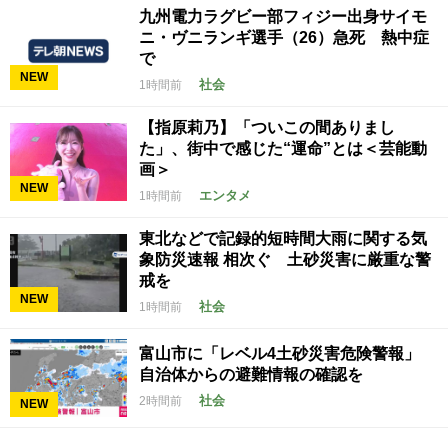
九州電力ラグビー部フィジー出身サイモ
ニ・ヴニランギ選手（26）急死 熱中症
で
NEW
社会
1時間前
【指原莉乃】「ついこの間ありまし
た」、街中で感じた“運命”とは＜芸能動
画＞
NEW
エンタメ
1時間前
東北などで記録的短時間大雨に関する気
象防災速報 相次ぐ 土砂災害に厳重な警
戒を
NEW
社会
1時間前
富山市に「レベル4土砂災害危険警報」
自治体からの避難情報の確認を
社会
2時間前
NEW