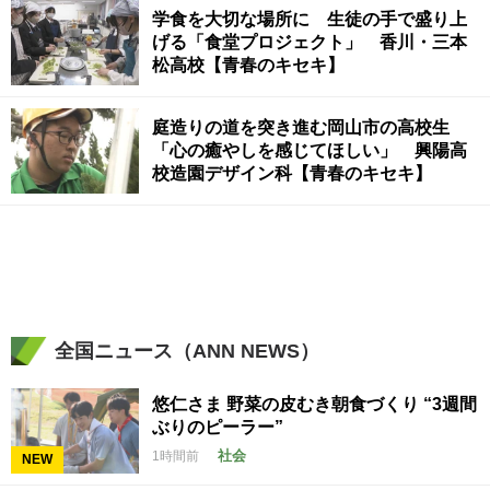
学食を大切な場所に 生徒の手で盛り上
げる「食堂プロジェクト」 香川・三本
松高校【青春のキセキ】
庭造りの道を突き進む岡山市の高校生
「心の癒やしを感じてほしい」 興陽高
校造園デザイン科【青春のキセキ】
全国ニュース（ANN NEWS）
悠仁さま 野菜の皮むき朝食づくり “3週間
ぶりのピーラー”
社会
1時間前
NEW