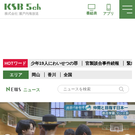
番組表
アプリ
株式会社 瀬戸内海放送
HOTワード
少年19人にわいせつの罪
官製談合事件続報
緊急
エリア
岡山
香川
全国
ニュース