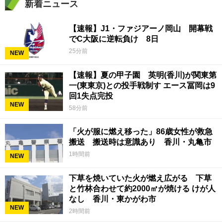
新着ニュース
【速報】J1・ファジアーノ岡山 開幕戦
でC大阪に逆転負け 8日
25分前
NEW
【速報】夏の甲子園 英明(香川)が関東第
一(東東京)との投手戦制す エース冨岡は9
回1失点完投
NEW
58分前
「火が服に燃え移った」86歳女性が救急
搬送 搬送時は意識あり 香川・丸亀市
1時間前
NEW
下草を焼いていた火が燃え広がる 下草
と竹林合わせて約2000㎡が焼ける けが人
なし 香川・東かがわ市
NEW
2時間前