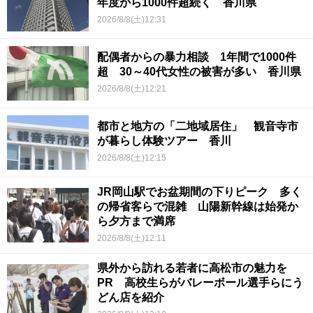
年度から1000件超続く 香川県
2026/8/8(土)12:31
配偶者からの暴力相談 1年間で1000件
超 30～40代女性の被害が多い 香川県
2026/8/8(土)12:21
都市と地方の「二地域居住」 観音寺市
が暮らし体験ツアー 香川
2026/8/8(土)12:15
JR岡山駅でお盆期間の下りピーク 多く
の帰省客らで混雑 山陽新幹線は始発か
ら夕方まで満席
2026/8/8(土)12:11
県外から訪れる若者に高松市の魅力を
PR 高校生らがバレーボール選手らにう
どん店を紹介