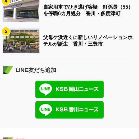
4
自家用車でひき逃げ容疑 町係長（55）
を停職6カ月処分 香川・多度津町
5
父母ケ浜近くに新しいリノベーションホ
テルが誕生 香川・三豊市
LINE友だち追加