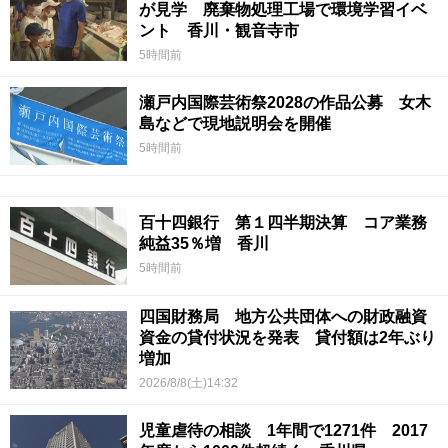
が見学 廃棄物処理工場で環境学習イベ
ント 香川・観音寺市
5時間前
瀬戸内国際芸術祭2028の作品公募 女木
島などで現地説明会を開催
5時間前
百十四銀行 第１四半期決算 コア業務
純益35％増 香川
5時間前
四国財務局 地方公共団体への財政融資
資金の貸付状況を発表 貸付額は2年ぶり
増加
2026/8/8(土)14:32
児童虐待の相談 1年間で1271件 2017