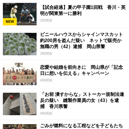
【試合経過】夏の甲子園1回戦 香川・英
明が関東第一に勝利
2時間前
NEW
ビニールハウスからシャインマスカット
約200房を盗んだ疑い ネットで販売か
無職の男（42）逮捕 岡山県警
3時間前
恋愛や結婚を前向きに 岡山県が「記念
日に想いを伝える」キャンペーン
4時間前
「お前 潰すからな」ストーカー規制法違
反の疑い 縫製作業員の女（43）を逮
捕 香川県警
4時間前
ごみが燃料になる工程などを子どもたち