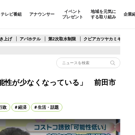
イベント
地域を元気に
テレビ番組
アナウンサー
企業
プレゼント
する取り組み
き上げ
アパホテル
第2次取水制限
クビアカツヤカミキリ
能性が少なくなっている」 前田市
行政
経済
生活・話題