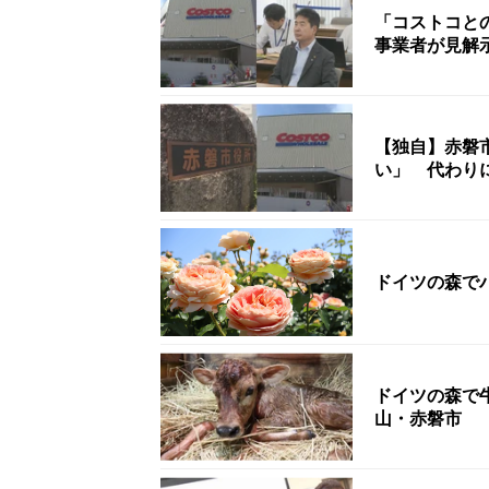
「コストコと
事業者が見解
【独自】赤磐
い」 代わり
ドイツの森でバ
ドイツの森で
山・赤磐市