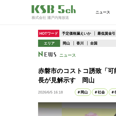
ニュース
株式会社 瀬戸内海放送
HOTワード
予定価格漏えいか
最低賃金引
エリア
岡山
香川
全国
ニュース
赤磐市のコストコ誘致「可
長が見解示す 岡山
2026/6/5 16:18
岡山
社会