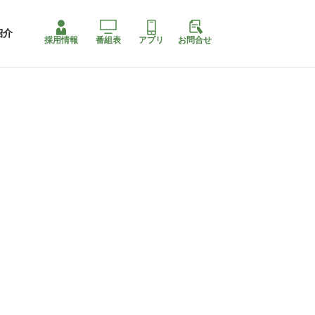
紹介
採用情報
番組表
アプリ
お問合せ
ももちゃり停止