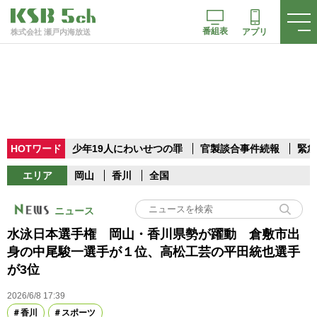
番組表
アプリ
株式会社 瀬戸内海放送
HOTワード
少年19人にわいせつの罪
官製談合事件続報
緊急
エリア
岡山
香川
全国
ニュース
水泳日本選手権 岡山・香川県勢が躍動 倉敷市出
身の中尾駿一選手が１位、高松工芸の平田統也選手
が3位
2026/6/8 17:39
香川
スポーツ