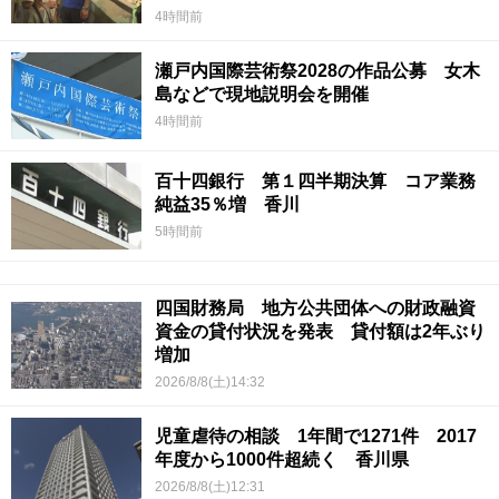
4時間前
瀬戸内国際芸術祭2028の作品公募 女木
島などで現地説明会を開催
4時間前
百十四銀行 第１四半期決算 コア業務
純益35％増 香川
5時間前
四国財務局 地方公共団体への財政融資
資金の貸付状況を発表 貸付額は2年ぶり
増加
2026/8/8(土)14:32
児童虐待の相談 1年間で1271件 2017
年度から1000件超続く 香川県
2026/8/8(土)12:31