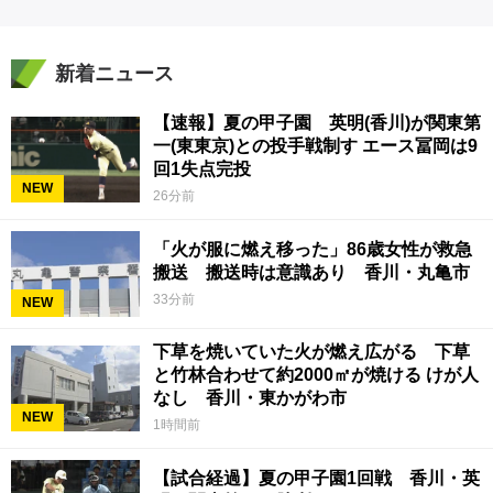
新着ニュース
【速報】夏の甲子園 英明(香川)が関東第
一(東東京)との投手戦制す エース冨岡は9
回1失点完投
NEW
26分前
「火が服に燃え移った」86歳女性が救急
搬送 搬送時は意識あり 香川・丸亀市
33分前
NEW
下草を焼いていた火が燃え広がる 下草
と竹林合わせて約2000㎡が焼ける けが人
なし 香川・東かがわ市
NEW
1時間前
【試合経過】夏の甲子園1回戦 香川・英