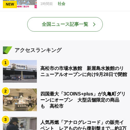
社会
1時間前
NEW
全国ニュース記事一覧
アクセスランキング
1
高松市の市場水族館 新屋島水族館のリ
ニューアルオープンに向け9月28日で閉館
2
四国最大「3COINS+plus」が丸亀町グリ
ーンにオープン 大型店舗限定の商品
も 高松市
3
人気再燃「アナログレコード」の販売イ
ベント レアものから復刻盤まで…約3万