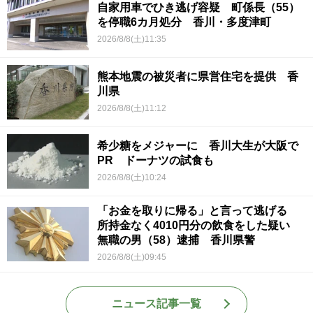
自家用車でひき逃げ容疑 町係長（55）
を停職6カ月処分 香川・多度津町
2026/8/8(土)11:35
熊本地震の被災者に県営住宅を提供 香
川県
2026/8/8(土)11:12
希少糖をメジャーに 香川大生が大阪で
PR ドーナツの試食も
2026/8/8(土)10:24
「お金を取りに帰る」と言って逃げる
所持金なく4010円分の飲食をした疑い
無職の男（58）逮捕 香川県警
2026/8/8(土)09:45
ニュース記事一覧