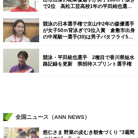
で2位 高松工芸高校1年の平田純也選手
が男子50ｍ背泳ぎで日本高校新記録をマ
ークし決勝進出
競泳の日本選手権で京山中2年の森優選手
が女子50ｍ背泳ぎで3位入賞 倉敷市出身
の中尾駿一選手(30)は男子バタフライ50
ｍで3位
競泳・平田統也選手 2種目で香川県短水
路記録を更新 県招待スプリント選手権
全国ニュース（ANN NEWS）
悠仁さま 野菜の皮むき朝食づくり “3週間