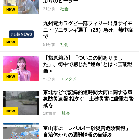
ぶりのピーラー”
社会
31分前
NEW
九州電力ラグビー部フィジー出身サイモ
ニ・ヴニランギ選手（26）急死 熱中症
で
NEW
社会
51分前
【指原莉乃】「ついこの間ありまし
た」、街中で感じた“運命”とは＜芸能動
画＞
NEW
エンタメ
52分前
東北などで記録的短時間大雨に関する気
象防災速報 相次ぐ 土砂災害に厳重な警
戒を
NEW
社会
1時間前
富山市に「レベル4土砂災害危険警報」
自治体からの避難情報の確認を