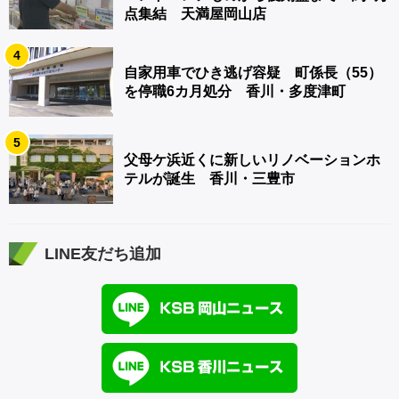
点集結 天満屋岡山店
4
自家用車でひき逃げ容疑 町係長（55）
を停職6カ月処分 香川・多度津町
5
父母ケ浜近くに新しいリノベーションホ
テルが誕生 香川・三豊市
LINE友だち追加