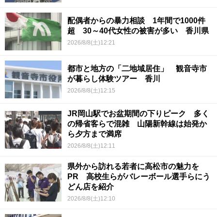
配偶者からの暴力相談 1年間で1000件
超 30～40代女性の被害が多い 香川県
2026/8/8(土)12:21
都市と地方の「二地域居住」 観音寺市
が暮らし体験ツアー 香川
2026/8/8(土)12:15
JR岡山駅でお盆期間の下りピーク 多く
の帰省客らで混雑 山陽新幹線は始発か
ら夕方まで満席
2026/8/8(土)12:11
県外から訪れる若者に高松市の魅力を
PR 高校生らがバレーボール選手らにう
どん店を紹介
2026/8/8(土)12:10