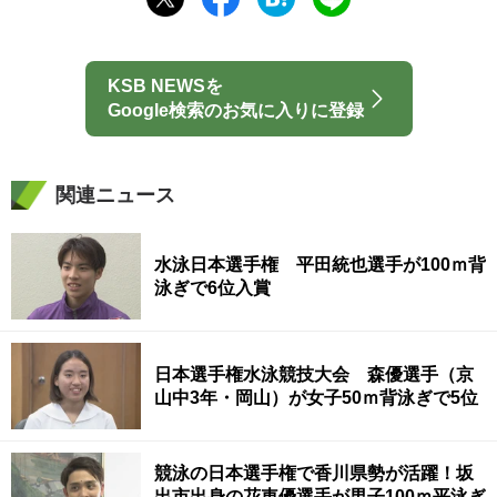
KSB NEWSを
Google検索のお気に入りに登録
関連ニュース
水泳日本選手権 平田統也選手が100ｍ背
泳ぎで6位入賞
日本選手権水泳競技大会 森優選手（京
山中3年・岡山）が女子50ｍ背泳ぎで5位
競泳の日本選手権で香川県勢が活躍！坂
出市出身の花車優選手が男子100ｍ平泳ぎ