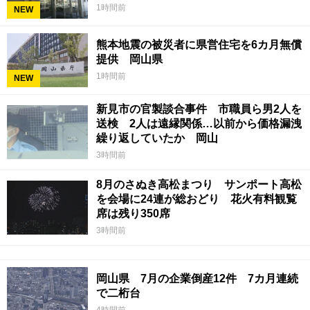
1時間前
NEW
熊本地震の被災者に県営住宅を6カ月無償
提供 岡山県
1時間前
NEW
新見市の官製談合事件 市職員ら男2人を
送検 2人は遠縁関係…以前から価格漏洩
繰り返していたか 岡山
3時間前
8月のさぬき高松まつり サンポート高松
を会場に24連が総おどり 花火有料観覧
席は残り350席
3時間前
岡山県 7月の企業倒産12件 7カ月連続
で二桁台
4時間前