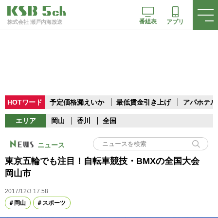
番組表
アプリ
株式会社 瀬戸内海放送
HOTワード
予定価格漏えいか
最低賃金引き上げ
アパホテル
エリア
岡山
香川
全国
ニュース
東京五輪でも注目！自転車競技・BMXの全国大会
岡山市
2017/12/3 17:58
岡山
スポーツ