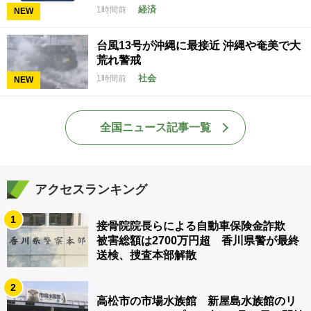
経済
1時間前
NEW
台風13号が沖縄に最接近 沖縄や奄美で大
荒れ警戒
社会
1時間前
NEW
全国ニュース記事一覧
アクセスランキング
1
接骨院院長らによる自動車保険金詐欺
被害総額は2700万円超 香川県警が最終
送検、捜査本部解散
2
高松市の市場水族館 新屋島水族館のリ