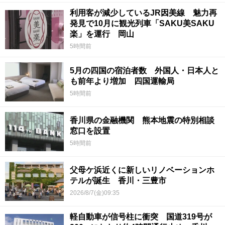
利用客が減少しているJR因美線 魅力再
発見で10月に観光列車「SAKU美SAKU
楽」を運行 岡山
5時間前
5月の四国の宿泊者数 外国人・日本人と
も前年より増加 四国運輸局
5時間前
香川県の金融機関 熊本地震の特別相談
窓口を設置
5時間前
父母ケ浜近くに新しいリノベーションホ
テルが誕生 香川・三豊市
2026/8/7(金)09:35
軽自動車が信号柱に衝突 国道319号が