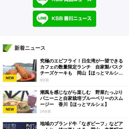
新着ニュース
究極のエビフライ！日生湾が一望できる
カフェの数量限定ランチ 自家製バスク
チーズケーキも 岡山【ほっとマルシ
NEW
ェ】
9分前
潮風を感じながら楽しむ 野菜たっぷり
パニーニと自家栽培ブルーベリーのスム
ージー 香川【ほっとマルシェ】
NEW
14分前
地域のブランド牛「なぎビーフ」などア