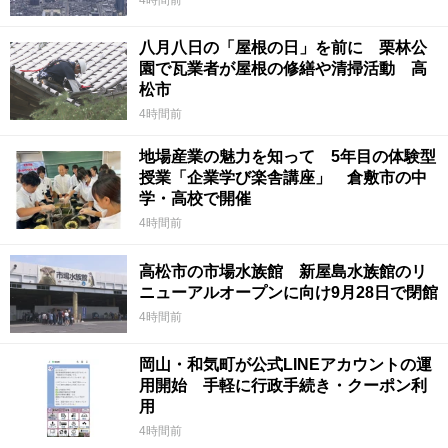
八月八日の「屋根の日」を前に 栗林公
園で瓦業者が屋根の修繕や清掃活動 高
松市
4時間前
地場産業の魅力を知って 5年目の体験型
授業「企業学び楽舎講座」 倉敷市の中
学・高校で開催
4時間前
高松市の市場水族館 新屋島水族館のリ
ニューアルオープンに向け9月28日で閉館
4時間前
岡山・和気町が公式LINEアカウントの運
用開始 手軽に行政手続き・クーポン利
用
4時間前