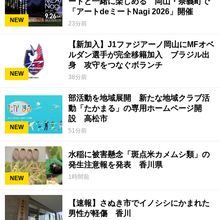
ートと一緒に楽しめる 岡山・奈義町で
「アートdeミートNagi 2026」開催
NEW
23分前
【新加入】J1ファジアーノ岡山にMFオベ
ルダン選手が完全移籍加入 ブラジル出
身 攻守をつなぐボランチ
NEW
38分前
部活動を地域展開 新たな地域クラブ活
動「たかまる」の専用ホームページ開
設 高松市
NEW
51分前
水稲に被害懸念「斑点米カメムシ類」の
発生注意報を発表 香川県
1時間前
NEW
【速報】さぬき市でイノシシにかまれた
男性が軽傷 香川