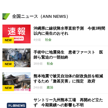
全国ニュース（ANN NEWS）
沖縄県に線状降水帯直前予測 今後3時間
以内に発生のおそれ
社会
4分前
NEW
手術中に地震発生 患者ファースト 医
師ら緊迫の一部始終
社会
16分前
NEW
熊本地震で被災自治体の財政負担を軽減
するため「激甚災害」に指定 政府
政治
24分前
NEW
サントリー九州熊本工場 再開めど立た
ず 今期業績への影響も不明