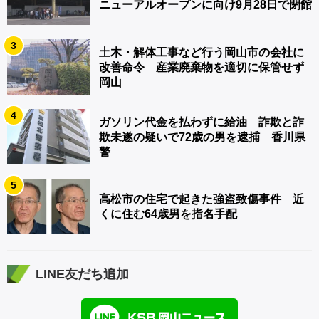
ニューアルオープンに向け9月28日で閉館
3
土木・解体工事など行う岡山市の会社に
改善命令 産業廃棄物を適切に保管せず
岡山
4
ガソリン代金を払わずに給油 詐欺と詐
欺未遂の疑いで72歳の男を逮捕 香川県
警
5
高松市の住宅で起きた強盗致傷事件 近
くに住む64歳男を指名手配
LINE友だち追加