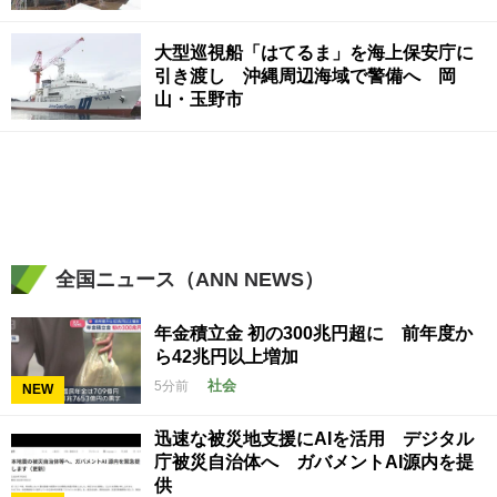
大型巡視船「はてるま」を海上保安庁に
引き渡し 沖縄周辺海域で警備へ 岡
山・玉野市
全国ニュース（ANN NEWS）
年金積立金 初の300兆円超に 前年度か
ら42兆円以上増加
社会
5分前
NEW
迅速な被災地支援にAIを活用 デジタル
庁被災自治体へ ガバメントAI源内を提
供