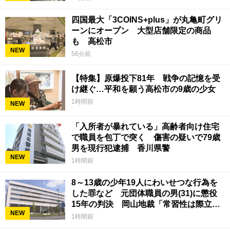
四国最大「3COINS+plus」が丸亀町グリ
ーンにオープン 大型店舗限定の商品
も 高松市
NEW
56分前
【特集】原爆投下81年 戦争の記憶を受
け継ぐ…平和を願う高松市の9歳の少女
1時間前
NEW
「入所者が暴れている」高齢者向け住宅
で職員を包丁で突く 傷害の疑いで79歳
男を現行犯逮捕 香川県警
NEW
1時間前
8～13歳の少年19人にわいせつな行為を
した罪など 元団体職員の男(31)に懲役
15年の判決 岡山地裁「常習性は際立っ
NEW
ていて被害結果も非常に重い」
1時間前