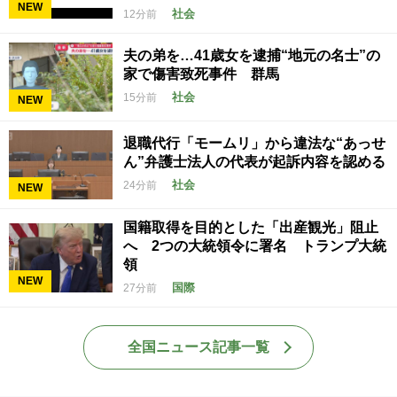
NEW
社会
12分前
夫の弟を…41歳女を逮捕“地元の名士”の
家で傷害致死事件 群馬
社会
15分前
NEW
退職代行「モームリ」から違法な“あっせ
ん”弁護士法人の代表が起訴内容を認める
社会
24分前
NEW
国籍取得を目的とした「出産観光」阻止
へ 2つの大統領令に署名 トランプ大統
領
NEW
国際
27分前
全国ニュース記事一覧