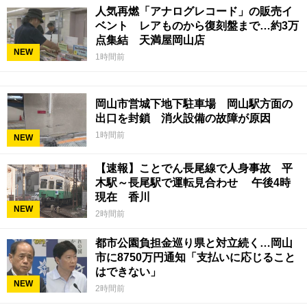
人気再燃「アナログレコード」の販売イ
ベント レアものから復刻盤まで…約3万
点集結 天満屋岡山店
NEW
1時間前
岡山市営城下地下駐車場 岡山駅方面の
出口を封鎖 消火設備の故障が原因
1時間前
NEW
【速報】ことでん長尾線で人身事故 平
木駅～長尾駅で運転見合わせ 午後4時
現在 香川
NEW
2時間前
都市公園負担金巡り県と対立続く…岡山
市に8750万円通知「支払いに応じること
はできない」
NEW
2時間前