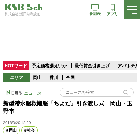
番組表
アプリ
株式会社 瀬戸内海放送
HOTワード
予定価格漏えいか
最低賃金引き上げ
アパホテル
エリア
岡山
香川
全国
ニュース
新型潜水艦救難艦「ちよだ」引き渡し式 岡山・玉
野市
2018/3/20 18:29
岡山
社会