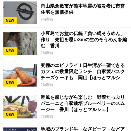
岡山県倉敷市が熊本地震の被災者に市営
住宅を無償提供
2時間前
NEW
小豆島でお盆の伝統「負い縄そうめん」
作り 先祖を思い3mの生のそうめんを編
む 香川
NEW
2時間前
究極のエビフライ！日生湾が一望できる
カフェの数量限定ランチ 自家製バスク
チーズケーキも 岡山【ほっとマルシ
NEW
ェ】
2時間前
潮風を感じながら楽しむ 野菜たっぷり
パニーニと自家栽培ブルーベリーのスム
ージー 香川【ほっとマルシェ】
NEW
2時間前
地域のブランド牛「なぎビーフ」などア