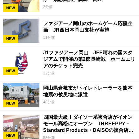
2分前
NEW
ファジアーノ岡山のホームゲーム応援企
画 JR西日本岡山支社が実施
11分前
NEW
J1ファジアーノ岡山 JFE晴れの国スタ
ジアムで開催の第2節長崎戦 ホームエリ
アのチケット完売
NEW
32分前
岡山県倉敷市がトイレトレーラーを熊本
地震の被災地に派遣
40分前
NEW
四国最大級！ダイソー系複合店がイオン
モール高松にオープン THREEPPY・
Standard Products・DAISOの複合店は
NEW
香川県初
53分前