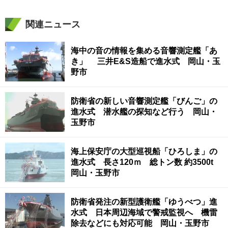
関連ニュース
海中の音の情報を集める音響測定艦「あ
き」 三井E&S造船で進水式 岡山・玉
野市
防衛省の新しい音響測定艦「びんご」の
進水式 潜水艦の探知など行う 岡山・
玉野市
海上保安庁の大型巡視船「ひろしま」の
進水式 長さ120ｍ 総トン数 約3500t
岡山・玉野市
防衛省発注の新型護衛艦「ゆうべつ」進
水式 日本周辺海域で警戒監視へ 機雷
除去などにも対応可能 岡山・玉野市