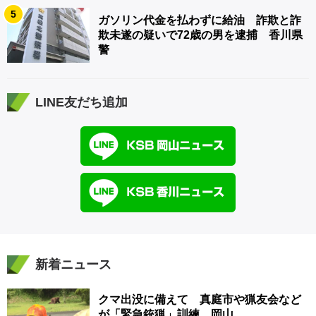
5
ガソリン代金を払わずに給油 詐欺と詐
欺未遂の疑いで72歳の男を逮捕 香川県
警
LINE友だち追加
新着ニュース
クマ出没に備えて 真庭市や猟友会など
が「緊急銃猟」訓練 岡山