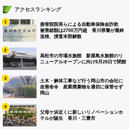
アクセスランキング
1
接骨院院長らによる自動車保険金詐欺
被害総額は2700万円超 香川県警が最終
送検、捜査本部解散
2
高松市の市場水族館 新屋島水族館のリ
ニューアルオープンに向け9月28日で閉館
3
土木・解体工事など行う岡山市の会社に
改善命令 産業廃棄物を適切に保管せず
岡山
4
父母ケ浜近くに新しいリノベーションホ
テルが誕生 香川・三豊市