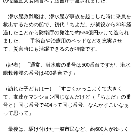
の佐藤直人装備官へ引渡書が手渡されました。
潜水艦救難艦は、潜水艦が事故を起こした時に乗員を
救出するための船で、初代「ちよだ」が就役から30年経
過したことから防衛庁の発注で約534億円かけて造られ
ました。 手術台や治療用のベッドなどを充実させ
て、災害時にも活躍できるのが特徴です。
（記者） 「通常、潜水艦の番号は500番台ですが、潜水
艦救難艦の番号は400番台です」
（訪れた子どもはー） 「すごくかっこよくて大きく
て、友達がマンション同じなんだけど（「ちよだ」の番
号と）同じ番号で404って同じ番号、なんかすごいなぁ
って思って」
最後は、駆け付けた一般市民など、約600人がゆっく