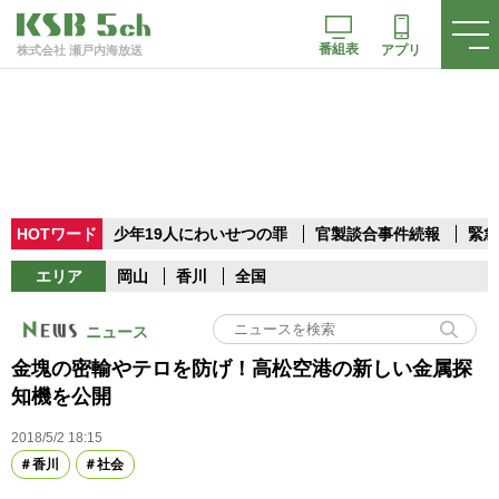
番組表
アプリ
株式会社 瀬戸内海放送
HOTワード
少年19人にわいせつの罪
官製談合事件続報
緊急
エリア
岡山
香川
全国
ニュース
金塊の密輸やテロを防げ！高松空港の新しい金属探
知機を公開
2018/5/2 18:15
香川
社会