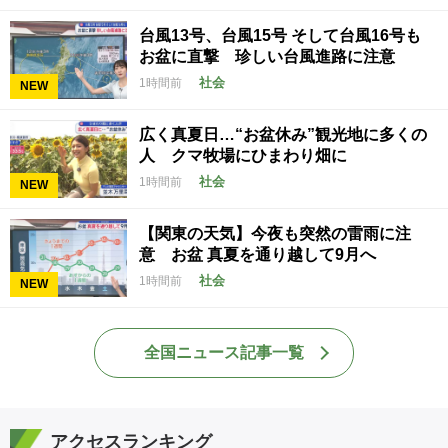
台風13号、台風15号 そして台風16号も
お盆に直撃 珍しい台風進路に注意
社会
1時間前
NEW
広く真夏日…“お盆休み”観光地に多くの
人 クマ牧場にひまわり畑に
社会
1時間前
NEW
【関東の天気】今夜も突然の雷雨に注
意 お盆 真夏を通り越して9月へ
社会
1時間前
NEW
全国ニュース記事一覧
アクセスランキング