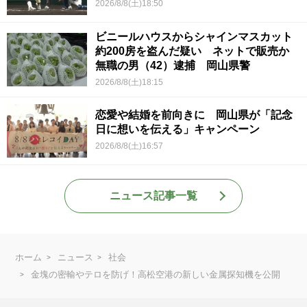
2026/8/8(土)18:50
ビニールハウスからシャインマスカット
約200房を盗んだ疑い ネットで販売か
無職の男（42）逮捕 岡山県警
2026/8/8(土)18:15
恋愛や結婚を前向きに 岡山県が「記念
日に想いを伝える」キャンペーン
2026/8/8(土)16:57
ニュース記事一覧
ホーム
ニュース
社会
金塊の密輸やテロを防げ！高松空港の新しい金属探知機を公開