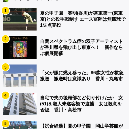
1
夏の甲子園 英明(香川)が関東第一(東東
京)との投手戦制す エース冨岡は無四球で
1失点完投
2
自閉スペクトラム症の双子アーティスト
が香川県を飛び出し東京へ！ 新作なら
ぶ個展開催
3
「火が服に燃え移った」86歳女性が救急
搬送 搬送時は意識あり 香川・丸亀市
4
自宅で夫の後頭部など切り付けたか…女
(51)を殺人未遂容疑で逮捕 女は殺意を
否認 香川・高松市
5
【試合経過】夏の甲子園 岡山学芸館が