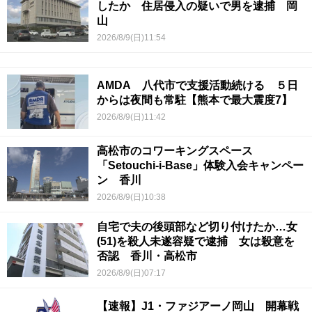
したか 住居侵入の疑いで男を逮捕 岡
山
2026/8/9(日)11:54
AMDA 八代市で支援活動続ける ５日
からは夜間も常駐【熊本で最大震度7】
2026/8/9(日)11:42
高松市のコワーキングスペース
「Setouchi-i-Base」体験入会キャンペー
ン 香川
2026/8/9(日)10:38
自宅で夫の後頭部など切り付けたか…女
(51)を殺人未遂容疑で逮捕 女は殺意を
否認 香川・高松市
2026/8/9(日)07:17
【速報】J1・ファジアーノ岡山 開幕戦