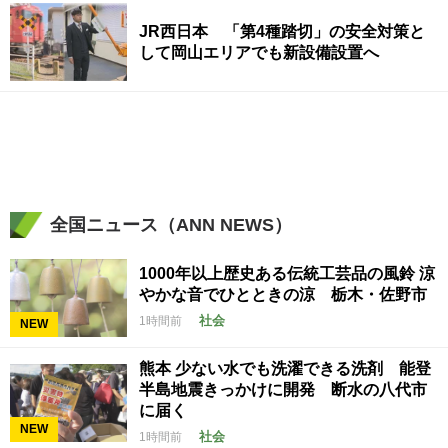
JR西日本 「第4種踏切」の安全対策と
して岡山エリアでも新設備設置へ
全国ニュース（ANN NEWS）
1000年以上歴史ある伝統工芸品の風鈴 涼
やかな音でひとときの涼 栃木・佐野市
社会
1時間前
NEW
熊本 少ない水でも洗濯できる洗剤 能登
半島地震きっかけに開発 断水の八代市
に届く
NEW
社会
1時間前