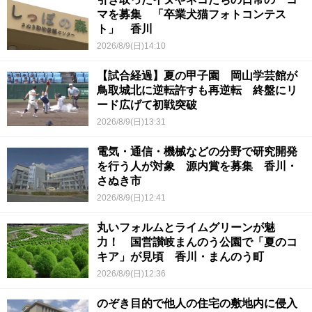
マを募集 「卒業犬猫フォトコンテス
ト」 香川
2026/8/9(日)14:10
【試合経過】夏の甲子園 岡山学芸館が
鳥取城北に逆転許すも再逆転 終盤にリ
ード広げて初戦突破
2026/8/9(日)13:31
電気・通信・機械などの分野で研究開発
を行う人が対象 源内賞を募集 香川・
さぬき市
2026/8/9(日)12:41
丸いフォルムとライムグリーンが魅
力！ 国営讃岐まんのう公園で「夏のコ
キア」が見頃 香川・まんのう町
2026/8/9(日)12:36
のぞき目的で他人の住宅の敷地内に侵入