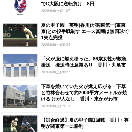
でC大阪に逆転負け 8日
2026/8/8(土)21:07
夏の甲子園 英明(香川)が関東第一(東東
京)との投手戦制す エース冨岡は無四球で
1失点完投
2026/8/8(土)20:34
「火が服に燃え移った」86歳女性が救急
搬送 搬送時は意識あり 香川・丸亀市
2026/8/8(土)20:27
下草を焼いていた火が燃え広がる 下草
と竹林合わせて約2000平方メートルが焼
ける けが人なし 香川・東かがわ市
2026/8/8(土)19:13
【試合経過】夏の甲子園1回戦 香川・英
明が関東第一に勝利