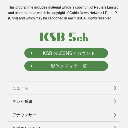
This programme includes material which is copyright of Reuters Limited
and
other material which is copyright of Cable News Network LP, LLLP
(CNN) and
which may be captioned in each text. All rights reserved.
KSB 公式SNSアカウント
配信メディア一覧
ニュース
テレビ番組
アナウンサー