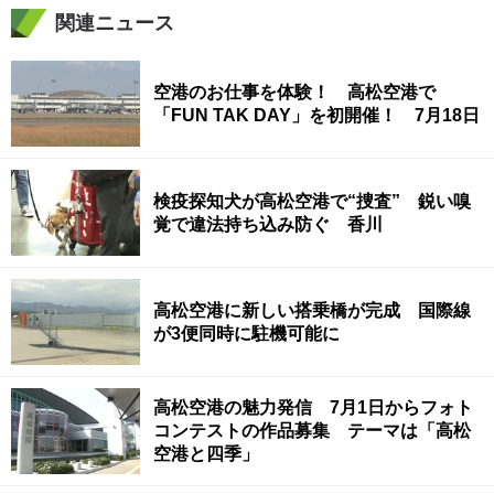
関連ニュース
空港のお仕事を体験！ 高松空港で
「FUN TAK DAY」を初開催！ 7月18日
検疫探知犬が高松空港で“捜査” 鋭い嗅
覚で違法持ち込み防ぐ 香川
高松空港に新しい搭乗橋が完成 国際線
が3便同時に駐機可能に
高松空港の魅力発信 7月1日からフォト
コンテストの作品募集 テーマは「高松
空港と四季」