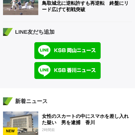
鳥取城北に逆転許すも再逆転 終盤にリ
ード広げて初戦突破
LINE友だち追加
新着ニュース
女性のスカートの中にスマホを差し入れ
た疑い 男を逮捕 香川
2時間前
NEW