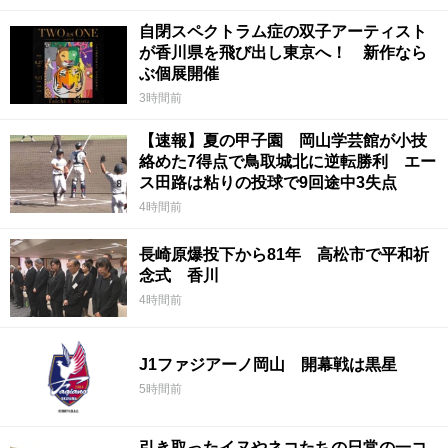
自閉スペクトラム症の双子アーティスト
が香川県を飛び出し東京へ！ 新作なら
ぶ個展開催
3時間前
【速報】夏の甲子園 岡山学芸館が小技
絡めた7得点で鳥取城北に逆転勝利 エー
ス田路は粘りの投球で9回途中3失点
4時間前
長崎原爆投下から81年 高松市で平和祈
念式 香川
4時間前
J1ファジアーノ岡山 開幕戦は黒星
5時間前
引き取ったイヌやネコたちの日常の一コ