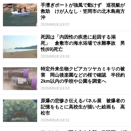
手漕ぎボートが強風で動けず 巡視艇が
救助 けが人なし・笠岡市の北木島南方
沖
2026/8/6(木)19:57
死因は「内因性の疾患に起因する溺
死」 倉敷市の海水浴場で水難事故 男
性(69)死亡
2026/8/6(木)19:16
特定外来生物クビアカツヤカミキリの被
害 岡山後楽園などの桜で確認 半径約
2km以内の学校や公園を調査へ
2026/8/6(木)18:33
原爆の悲惨さ伝えるパネル展 被爆者の
記憶をもとに高校生が描いた絵画も 高
松市
2026/8/6(木)18:31