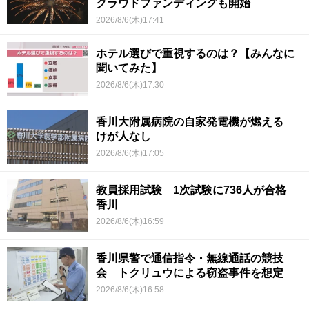
クラウドファンディングも開始
2026/8/6(木)17:41
ホテル選びで重視するのは？【みんなに
聞いてみた】
2026/8/6(木)17:30
香川大附属病院の自家発電機が燃える
けが人なし
2026/8/6(木)17:05
教員採用試験 1次試験に736人が合格
香川
2026/8/6(木)16:59
香川県警で通信指令・無線通話の競技
会 トクリュウによる窃盗事件を想定
2026/8/6(木)16:58