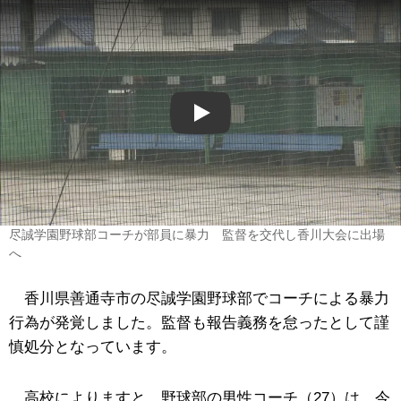
Play
尽誠学園野球部コーチが部員に暴力 監督を交代し香川大会に出場
へ
香川県善通寺市の尽誠学園野球部でコーチによる暴力
行為が発覚しました。監督も報告義務を怠ったとして謹
慎処分となっています。
高校によりますと、野球部の男性コーチ（27）は、今