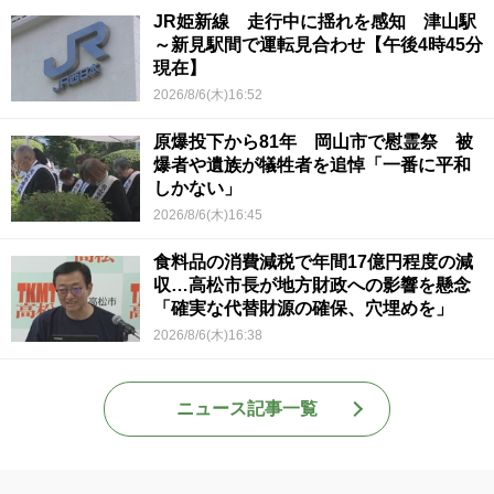
JR姫新線 走行中に揺れを感知 津山駅
～新見駅間で運転見合わせ【午後4時45分
現在】
2026/8/6(木)16:52
原爆投下から81年 岡山市で慰霊祭 被
爆者や遺族が犠牲者を追悼「一番に平和
しかない」
2026/8/6(木)16:45
食料品の消費減税で年間17億円程度の減
収…高松市長が地方財政への影響を懸念
「確実な代替財源の確保、穴埋めを」
2026/8/6(木)16:38
ニュース記事一覧