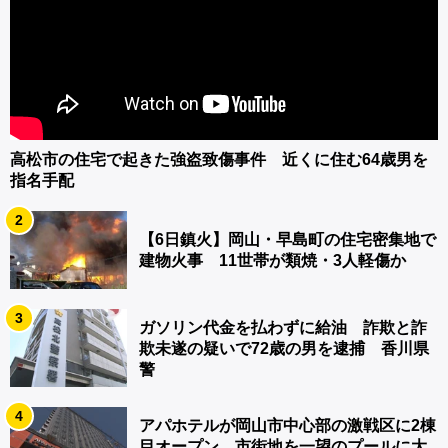
高松市の住宅で起きた強盗致傷事件 近くに住む64歳男を
指名手配
2
【6日鎮火】岡山・早島町の住宅密集地で
建物火事 11世帯が類焼・3人軽傷か
3
ガソリン代金を払わずに給油 詐欺と詐
欺未遂の疑いで72歳の男を逮捕 香川県
警
4
アパホテルが岡山市中心部の激戦区に2棟
目オープン 市街地を一望のプールに大