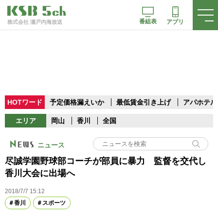
番組表
アプリ
株式会社 瀬戸内海放送
HOTワード
予定価格漏えいか
最低賃金引き上げ
アパホテル
エリア
岡山
香川
全国
ニュース
尽誠学園野球部コーチが部員に暴力 監督を交代し
香川大会に出場へ
2018/7/7 15:12
香川
スポーツ