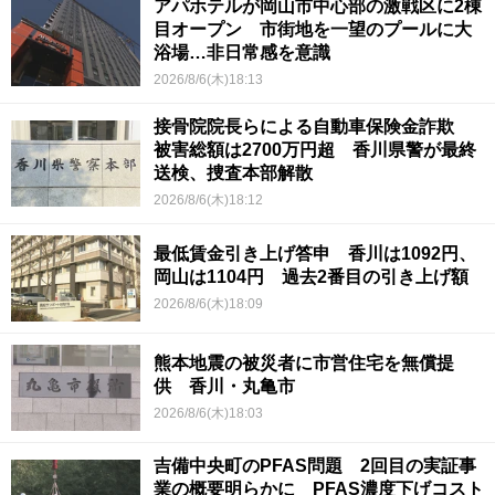
アパホテルが岡山市中心部の激戦区に2棟
目オープン 市街地を一望のプールに大
浴場…非日常感を意識
2026/8/6(木)18:13
接骨院院長らによる自動車保険金詐欺
被害総額は2700万円超 香川県警が最終
送検、捜査本部解散
2026/8/6(木)18:12
最低賃金引き上げ答申 香川は1092円、
岡山は1104円 過去2番目の引き上げ額
2026/8/6(木)18:09
熊本地震の被災者に市営住宅を無償提
供 香川・丸亀市
2026/8/6(木)18:03
吉備中央町のPFAS問題 2回目の実証事
業の概要明らかに PFAS濃度下げコスト