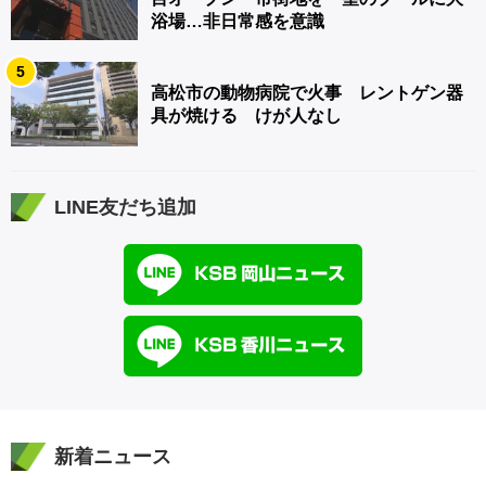
浴場…非日常感を意識
5
高松市の動物病院で火事 レントゲン器
具が焼ける けが人なし
LINE友だち追加
新着ニュース