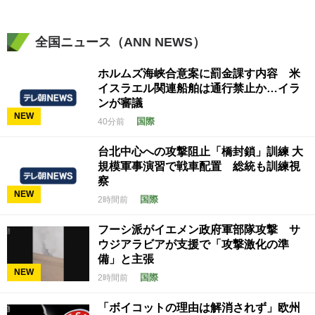
全国ニュース（ANN NEWS）
ホルムズ海峡合意案に罰金課す内容 米
イスラエル関連船舶は通行禁止か…イラ
ンが審議
NEW
国際
40分前
台北中心への攻撃阻止「橋封鎖」訓練 大
規模軍事演習で戦車配置 総統も訓練視
察
NEW
国際
2時間前
フーシ派がイエメン政府軍部隊攻撃 サ
ウジアラビアが支援で「攻撃激化の準
備」と主張
NEW
国際
2時間前
「ボイコットの理由は解消されず」欧州