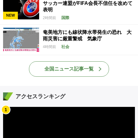
サッカー連盟がFIFA会長不信任を改めて
表明
NEW
国際
2時間前
奄美地方にも線状降水帯発生の恐れ 大
雨災害に厳重警戒 気象庁
社会
4時間前
全国ニュース記事一覧
アクセスランキング
1