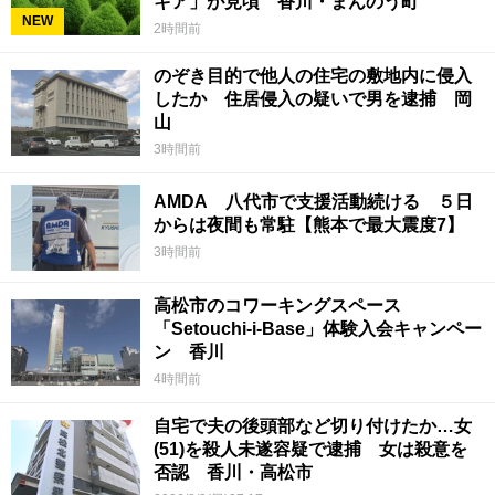
キア」が見頃 香川・まんのう町
NEW
2時間前
のぞき目的で他人の住宅の敷地内に侵入
したか 住居侵入の疑いで男を逮捕 岡
山
3時間前
AMDA 八代市で支援活動続ける ５日
からは夜間も常駐【熊本で最大震度7】
3時間前
高松市のコワーキングスペース
「Setouchi-i-Base」体験入会キャンペー
ン 香川
4時間前
自宅で夫の後頭部など切り付けたか…女
(51)を殺人未遂容疑で逮捕 女は殺意を
否認 香川・高松市