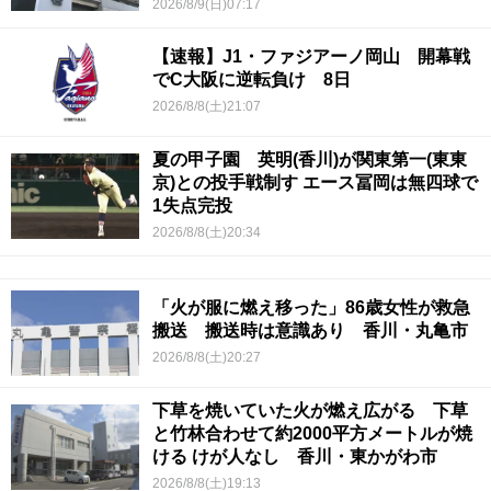
2026/8/9(日)07:17
【速報】J1・ファジアーノ岡山 開幕戦
でC大阪に逆転負け 8日
2026/8/8(土)21:07
夏の甲子園 英明(香川)が関東第一(東東
京)との投手戦制す エース冨岡は無四球で
1失点完投
2026/8/8(土)20:34
「火が服に燃え移った」86歳女性が救急
搬送 搬送時は意識あり 香川・丸亀市
2026/8/8(土)20:27
下草を焼いていた火が燃え広がる 下草
と竹林合わせて約2000平方メートルが焼
ける けが人なし 香川・東かがわ市
2026/8/8(土)19:13