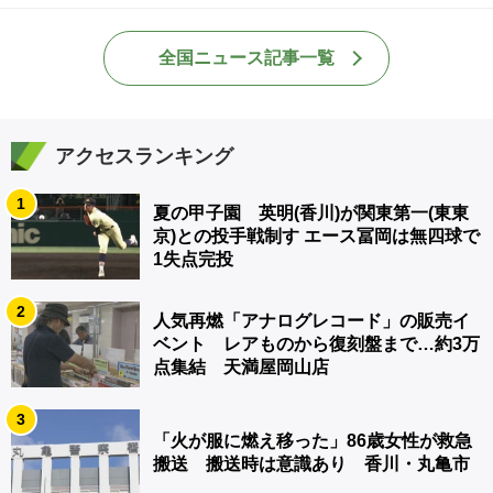
全国ニュース記事一覧
アクセスランキング
1
夏の甲子園 英明(香川)が関東第一(東東
京)との投手戦制す エース冨岡は無四球で
1失点完投
2
人気再燃「アナログレコード」の販売イ
ベント レアものから復刻盤まで…約3万
点集結 天満屋岡山店
3
「火が服に燃え移った」86歳女性が救急
搬送 搬送時は意識あり 香川・丸亀市