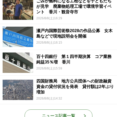
ごみが燃料になる工程などを子どもたち
が見学 廃棄物処理工場で環境学習イベ
ント 香川・観音寺市
2026/8/8(土)16:29
瀬戸内国際芸術祭2028の作品公募 女木
島などで現地説明会を開催
2026/8/8(土)16:15
百十四銀行 第１四半期決算 コア業務
純益35％増 香川
2026/8/8(土)15:59
四国財務局 地方公共団体への財政融資
資金の貸付状況を発表 貸付額は2年ぶり
増加
2026/8/8(土)14:32
ニュース記事一覧