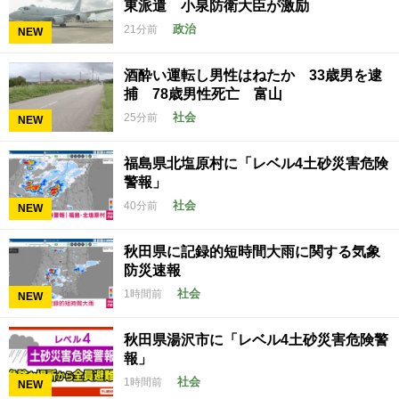
東派遣 小泉防衛大臣が激励
政治
21分前
NEW
酒酔い運転し男性はねたか 33歳男を逮
捕 78歳男性死亡 富山
社会
25分前
NEW
福島県北塩原村に「レベル4土砂災害危険
警報」
社会
40分前
NEW
秋田県に記録的短時間大雨に関する気象
防災速報
社会
1時間前
NEW
秋田県湯沢市に「レベル4土砂災害危険警
報」
社会
1時間前
NEW