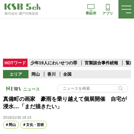
番組表
アプリ
株式会社 瀬戸内海放送
HOTワード
少年19人にわいせつの罪
官製談合事件続報
緊急
エリア
岡山
香川
全国
ニュース
真備町の画家 豪雨を乗り越えて個展開催 自宅が
浸水…「まだ描きたい」
2018/11/30 18:15
岡山
文化・芸術