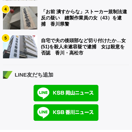
4
「お前 潰すからな」ストーカー規制法違
反の疑い 縫製作業員の女（43）を逮
捕 香川県警
5
自宅で夫の後頭部など切り付けたか…女
(51)を殺人未遂容疑で逮捕 女は殺意を
否認 香川・高松市
LINE友だち追加