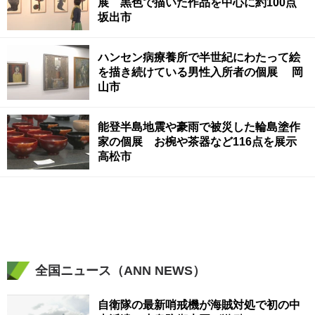
展 黒色で描いた作品を中心に約100点
坂出市
ハンセン病療養所で半世紀にわたって絵
を描き続けている男性入所者の個展 岡
山市
能登半島地震や豪雨で被災した輪島塗作
家の個展 お椀や茶器など116点を展示
高松市
全国ニュース（ANN NEWS）
自衛隊の最新哨戒機が海賊対処で初の中