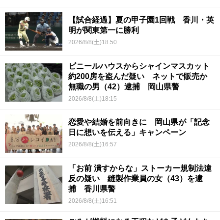
【試合経過】夏の甲子園1回戦 香川・英
明が関東第一に勝利
2026/8/8(土)18:50
ビニールハウスからシャインマスカット
約200房を盗んだ疑い ネットで販売か
無職の男（42）逮捕 岡山県警
2026/8/8(土)18:15
恋愛や結婚を前向きに 岡山県が「記念
日に想いを伝える」キャンペーン
2026/8/8(土)16:57
「お前 潰すからな」ストーカー規制法違
反の疑い 縫製作業員の女（43）を逮
捕 香川県警
2026/8/8(土)16:51