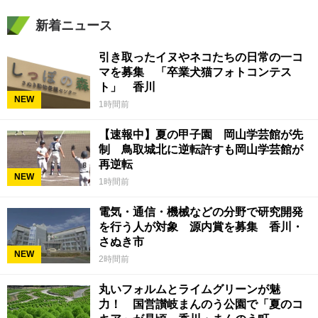
新着ニュース
引き取ったイヌやネコたちの日常の一コ
マを募集 「卒業犬猫フォトコンテス
ト」 香川
NEW
1時間前
【速報中】夏の甲子園 岡山学芸館が先
制 鳥取城北に逆転許すも岡山学芸館が
再逆転
NEW
1時間前
電気・通信・機械などの分野で研究開発
を行う人が対象 源内賞を募集 香川・
さぬき市
NEW
2時間前
丸いフォルムとライムグリーンが魅
力！ 国営讃岐まんのう公園で「夏のコ