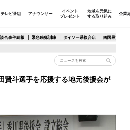
イベント
地域を元気に
テレビ番組
アナウンサー
企業
プレゼント
する取り組み
製談合事件続報
緊急銃猟訓練
ダイソー系複合店
四国最大スリ
田賢斗選手を応援する地元後援会が