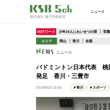
ニュース
株式会社 瀬戸内海放送
HOTワード
少年19人にわいせつの罪
官
エリア
岡山
香川
全国
ニュース
バドミントン日本代表 桃
発足 香川・三豊市
2019/8/10 16:50
香川
スポーツ