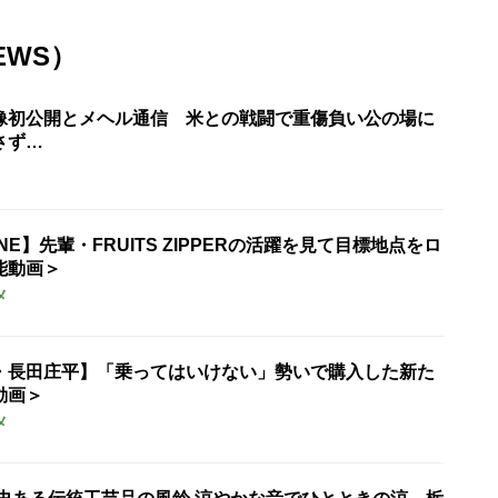
EWS）
像初公開とメヘル通信 米との戦闘で重傷負い公の場に
さず…
UNE】先輩・FRUITS ZIPPERの活躍を見て目標地点をロ
能動画＞
メ
・長田庄平】「乗ってはいけない」勢いで購入した新た
動画＞
メ