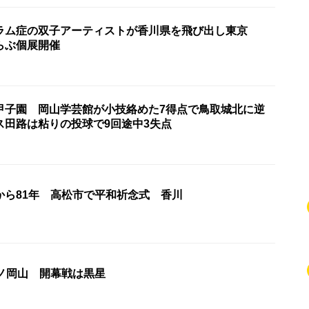
ラム症の双子アーティストが香川県を飛び出し東京
らぶ個展開催
甲子園 岡山学芸館が小技絡めた7得点で鳥取城北に逆
ス田路は粘りの投球で9回途中3失点
から81年 高松市で平和祈念式 香川
ーノ岡山 開幕戦は黒星