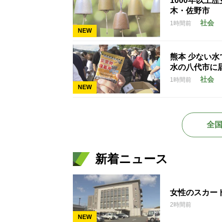
1000年以上
木・佐野市
社会
1時間前
NEW
熊本 少ない
水の八代市に
社会
1時間前
NEW
全
新着ニュース
女性のスカー
2時間前
NEW