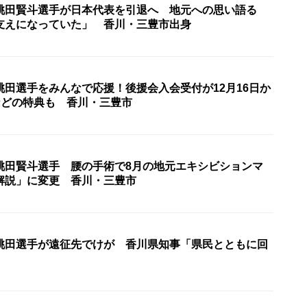
桃田賢斗選手が日本代表を引退へ 地元への思い語る
支えになっていた」 香川・三豊市出身
桃田選手をみんなで応援！後援会入会受付が12月16日か
などの特典も 香川・三豊市
桃田賢斗選手 腰の手術で8月の地元エキシビションマ
解説」に変更 香川・三豊市
桃田選手が遠征先でけが 香川県知事「県民とともに回