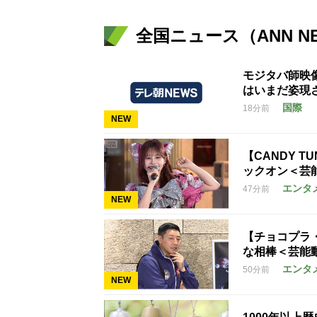
全国ニュース（ANN N
モジタバ師映
はいまだ姿現
国際
18分前
NEW
【CANDY T
ックオン＜芸
エンタ
47分前
NEW
【チョコプラ
な相棒＜芸能
エンタ
50分前
NEW