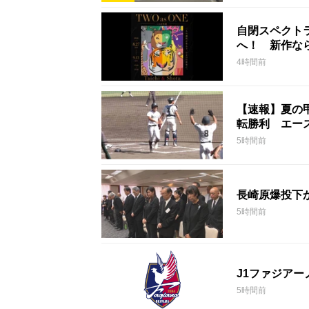
自閉スペクト
へ！ 新作な
4時間前
【速報】夏の
転勝利 エー
5時間前
長崎原爆投下
5時間前
J1ファジア
5時間前