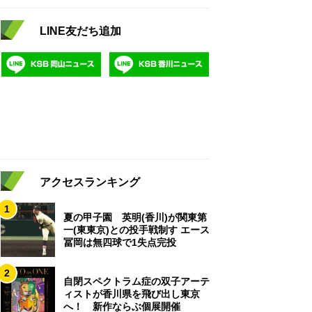
LINE友だち追加
アクセスランキング
1
夏の甲子園 英明(香川)が関東第
一(東東京)との投手戦制す エース
冨岡は無四球で1失点完投
2
自閉スペクトラム症の双子アーテ
ィストが香川県を飛び出し東京
へ！ 新作ならぶ個展開催