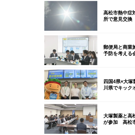
高松市熱中症
所で意見交換
郵便局と商業
予防を考える
四国4県×大
川県でキック
大塚製薬と高
が参加 高松