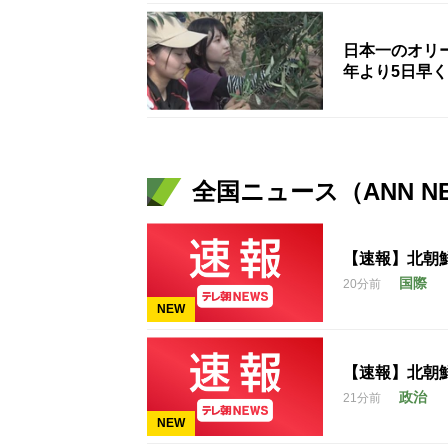
日本一のオリ
年より5日早
全国ニュース（ANN N
【速報】北朝
国際
20分前
NEW
【速報】北朝
政治
21分前
NEW