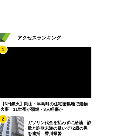
アクセスランキング
1
【6日鎮火】岡山・早島町の住宅密集地で建物
火事 11世帯が類焼・3人軽傷か
2
ガソリン代金を払わずに給油 詐
欺と詐欺未遂の疑いで72歳の男
を逮捕 香川県警