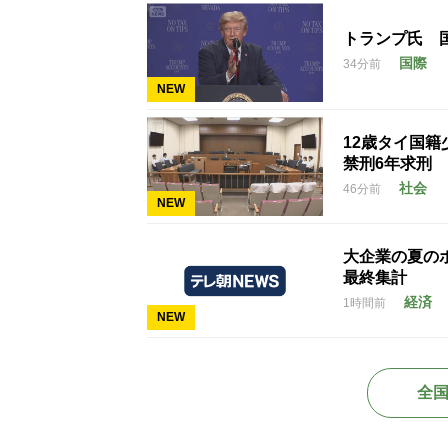
トランプ氏 
国際
34分前
NEW
12歳タイ国
禁刑6年求刑
社会
46分前
NEW
大企業の夏のボ
最終集計
経済
1時間前
NEW
全