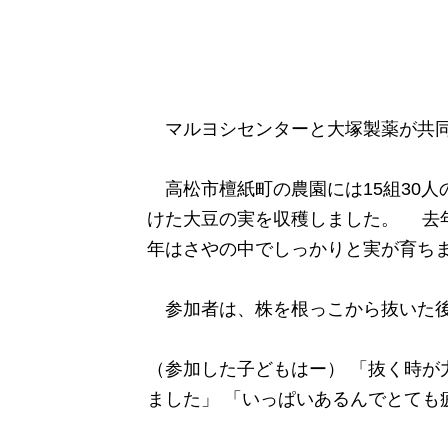
マルヨシセンターと大塚製薬が共同
高松市檀紙町の農園には15組30人
けた大豆の実を収穫しました。 去
年はさやの中でしっかりと実が育ち
参加者は、株を根っこから抜いた後
（参加した子どもはー） 「抜く時が
ました」 「いっぱいあるんでとても