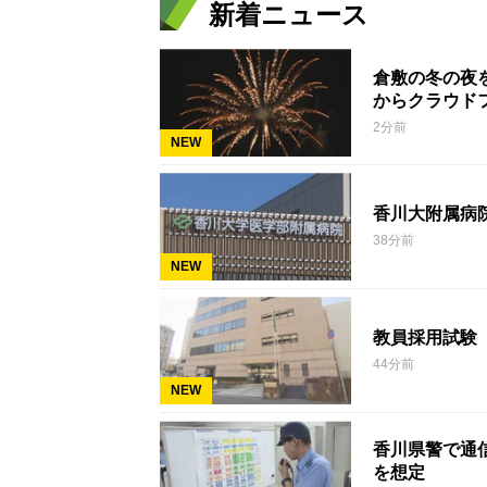
新着ニュース
倉敷の冬の夜
からクラウド
2分前
NEW
香川大附属病
38分前
NEW
教員採用試験 
44分前
NEW
香川県警で通
を想定