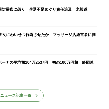
国防長官に怒り 兵器不足めぐり責任追及 米報道
籍少女にわいせつ行為させたか マッサージ店経営者に拘
ーナス平均額104万2537円 初の100万円超 経団連
国ニュース記事一覧