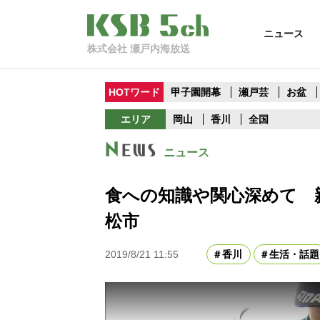
ニュース
株式会社 瀬戸内海放送
HOTワード
甲子園開幕
瀬戸芸
お盆
エリア
岡山
香川
全国
ニュース
食への知識や関心深めて 
松市
2019/8/21 11:55
香川
生活・話題