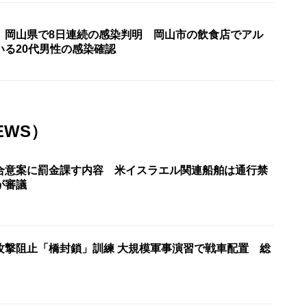
〉岡山県で8日連続の感染判明 岡山市の飲食店でアル
いる20代男性の感染確認
EWS）
合意案に罰金課す内容 米イスラエル関連船舶は通行禁
が審議
攻撃阻止「橋封鎖」訓練 大規模軍事演習で戦車配置 総