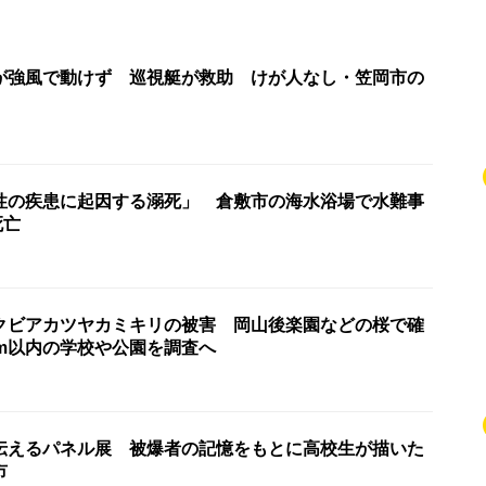
が強風で動けず 巡視艇が救助 けが人なし・笠岡市の
性の疾患に起因する溺死」 倉敷市の海水浴場で水難事
死亡
クビアカツヤカミキリの被害 岡山後楽園などの桜で確
km以内の学校や公園を調査へ
伝えるパネル展 被爆者の記憶をもとに高校生が描いた
市