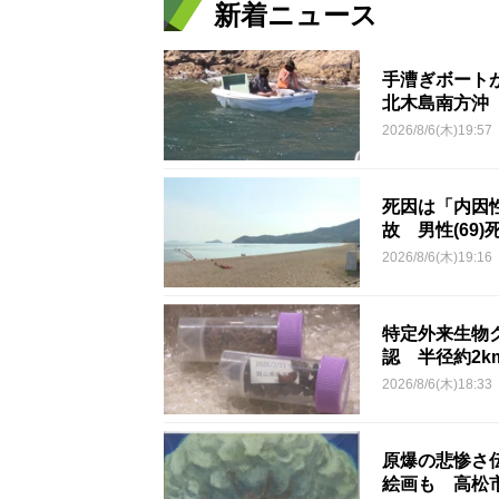
新着ニュース
手漕ぎボート
北木島南方沖
2026/8/6(木)19:57
死因は「内因
故 男性(69)
2026/8/6(木)19:16
特定外来生物
認 半径約2
2026/8/6(木)18:33
原爆の悲惨さ
絵画も 高松