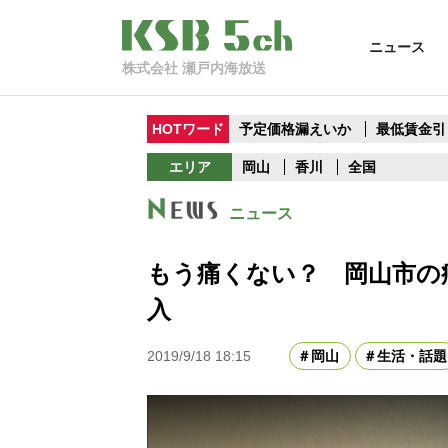
ニュース
株式会社 瀬戸内海放送
HOTワード
予定価格漏えいか
最低賃金引
エリア
岡山
香川
全国
ニュース
もう痛くない？ 岡山市の
入
2019/9/18 18:15
岡山
生活・話題