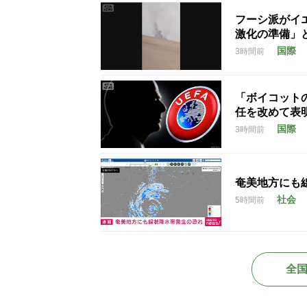
フーシ派がイ
激化の準備」
国際
3時間前
「ボイコット
任を改めて表
国際
3時間前
奄美地方にも
社会
5時間前
全