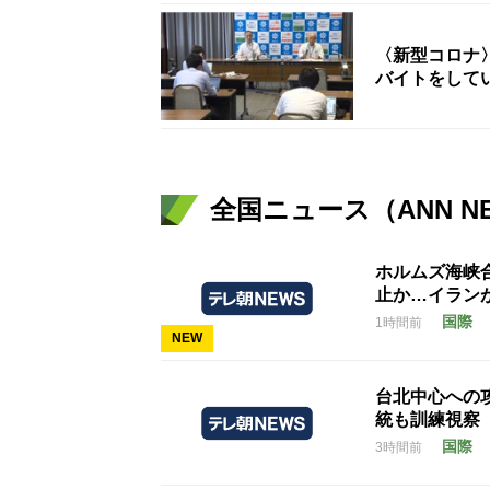
〈新型コロナ
バイトをして
全国ニュース（ANN N
ホルムズ海峡
止か…イラン
国際
1時間前
NEW
台北中心への
統も訓練視察
国際
3時間前