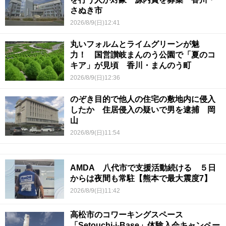
さぬき市
2026/8/9(日)12:41
丸いフォルムとライムグリーンが魅
力！ 国営讃岐まんのう公園で「夏のコ
キア」が見頃 香川・まんのう町
2026/8/9(日)12:36
のぞき目的で他人の住宅の敷地内に侵入
したか 住居侵入の疑いで男を逮捕 岡
山
2026/8/9(日)11:54
AMDA 八代市で支援活動続ける ５日
からは夜間も常駐【熊本で最大震度7】
2026/8/9(日)11:42
高松市のコワーキングスペース
「Setouchi-i-Base」体験入会キャンペー