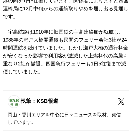
港の間を1日5往復しています。関係者によりますと四国
運輸局に12月中旬からの運航取りやめを届け出る見通し
です。
宇高航路は1910年に旧国鉄の宇高連絡船が就航し、
1988年の瀬戸大橋開通後も民間のフェリー会社3社が24
時間運航を続けていました。しかし瀬戸大橋の通行料金
が安くなった影響で利用客が激減した上燃料代の高騰も
重なり2社が撤退。四国急行フェリーも1日5往復まで減
便していました。
執筆：KSB報道
岡山・香川エリアを中心に日々ニュースを取材、発信
しています。