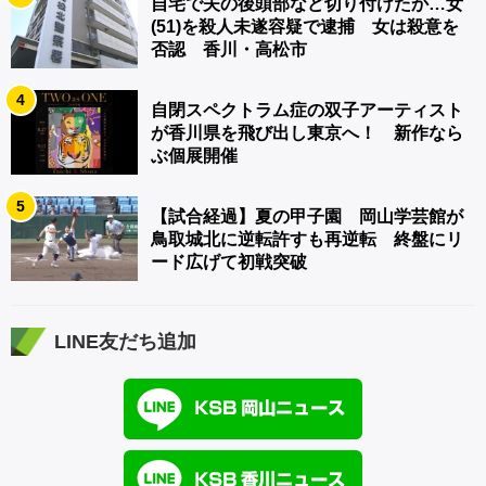
自宅で夫の後頭部など切り付けたか…女
(51)を殺人未遂容疑で逮捕 女は殺意を
否認 香川・高松市
4
自閉スペクトラム症の双子アーティスト
が香川県を飛び出し東京へ！ 新作なら
ぶ個展開催
5
【試合経過】夏の甲子園 岡山学芸館が
鳥取城北に逆転許すも再逆転 終盤にリ
ード広げて初戦突破
LINE友だち追加