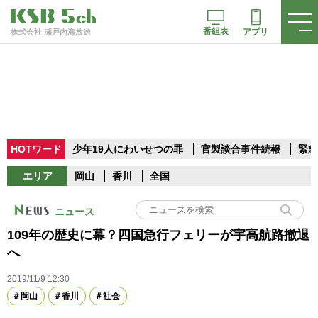
番組表
アプリ
株式会社 瀬戸内海放送
HOTワード
少年19人にわいせつの罪
官製談合事件続報
緊急
エリア
岡山
香川
全国
ニュース
109年の歴史に幕？四国急行フェリーが宇高航路撤退
へ
2019/11/9 12:30
岡山
香川
社会