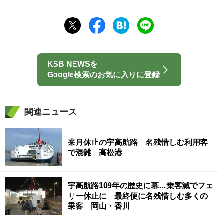
KSB NEWSを
Google検索のお気に入りに登録
関連ニュース
来月休止の宇高航路 名残惜しむ利用客
で混雑 高松港
宇高航路109年の歴史に幕…乗客減でフェ
リー休止に 最終便に名残惜しむ多くの
乗客 岡山・香川