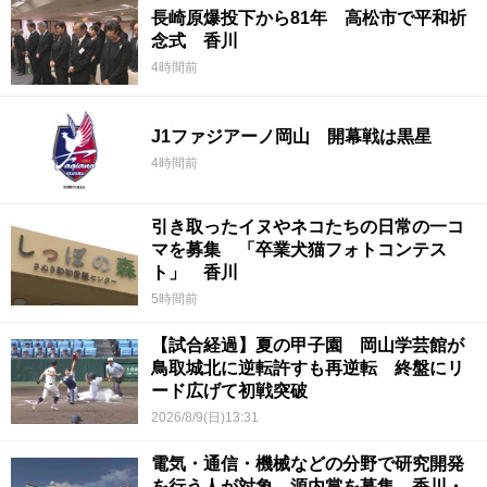
長崎原爆投下から81年 高松市で平和祈
念式 香川
4時間前
J1ファジアーノ岡山 開幕戦は黒星
4時間前
引き取ったイヌやネコたちの日常の一コ
マを募集 「卒業犬猫フォトコンテス
ト」 香川
5時間前
【試合経過】夏の甲子園 岡山学芸館が
鳥取城北に逆転許すも再逆転 終盤にリ
ード広げて初戦突破
2026/8/9(日)13:31
電気・通信・機械などの分野で研究開発
を行う人が対象 源内賞を募集 香川・