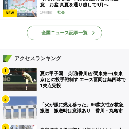
意 お盆 真夏を通り越して9月へ
社会
1時間前
NEW
全国ニュース記事一覧
アクセスランキング
1
夏の甲子園 英明(香川)が関東第一(東東
京)との投手戦制す エース冨岡は無四球で
1失点完投
2
「火が服に燃え移った」86歳女性が救急
搬送 搬送時は意識あり 香川・丸亀市
3