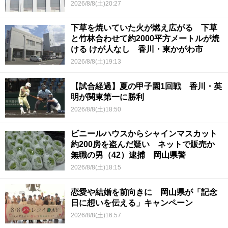
2026/8/8(土)20:27
下草を焼いていた火が燃え広がる 下草
と竹林合わせて約2000平方メートルが焼
ける けが人なし 香川・東かがわ市
2026/8/8(土)19:13
【試合経過】夏の甲子園1回戦 香川・英
明が関東第一に勝利
2026/8/8(土)18:50
ビニールハウスからシャインマスカット
約200房を盗んだ疑い ネットで販売か
無職の男（42）逮捕 岡山県警
2026/8/8(土)18:15
恋愛や結婚を前向きに 岡山県が「記念
日に想いを伝える」キャンペーン
2026/8/8(土)16:57