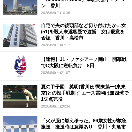
ン 香川
2026/8/9(日)10:38
自宅で夫の後頭部など切り付けたか…女
(51)を殺人未遂容疑で逮捕 女は殺意を
否認 香川・高松市
2026/8/9(日)07:17
【速報】J1・ファジアーノ岡山 開幕戦
でC大阪に逆転負け 8日
2026/8/8(土)21:07
夏の甲子園 英明(香川)が関東第一(東東
京)との投手戦制す エース冨岡は無四球で
1失点完投
2026/8/8(土)20:34
「火が服に燃え移った」86歳女性が救急
搬送 搬送時は意識あり 香川・丸亀市