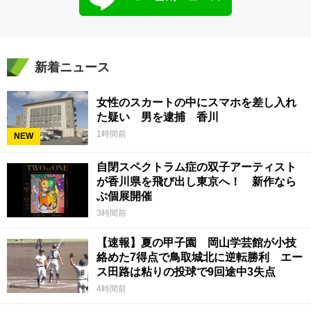
新着ニュース
女性のスカートの中にスマホを差し入れ
た疑い 男を逮捕 香川
1時間前
NEW
自閉スペクトラム症の双子アーティスト
が香川県を飛び出し東京へ！ 新作なら
ぶ個展開催
3時間前
【速報】夏の甲子園 岡山学芸館が小技
絡めた7得点で鳥取城北に逆転勝利 エー
ス田路は粘りの投球で9回途中3失点
4時間前