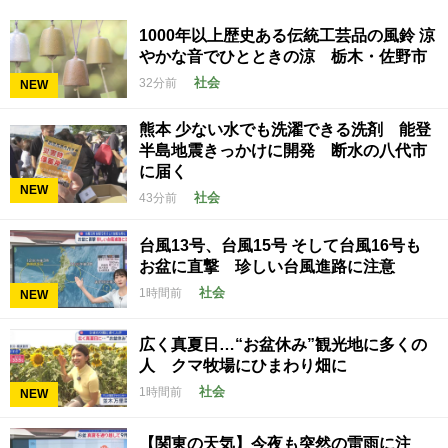
1000年以上歴史ある伝統工芸品の風鈴 涼
やかな音でひとときの涼 栃木・佐野市
社会
32分前
NEW
熊本 少ない水でも洗濯できる洗剤 能登
半島地震きっかけに開発 断水の八代市
に届く
NEW
社会
43分前
台風13号、台風15号 そして台風16号も
お盆に直撃 珍しい台風進路に注意
社会
1時間前
NEW
広く真夏日…“お盆休み”観光地に多くの
人 クマ牧場にひまわり畑に
社会
1時間前
NEW
【関東の天気】今夜も突然の雷雨に注