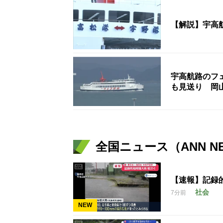
【解説】宇高
宇高航路のフ
も見送り 岡
全国ニュース（ANN N
【速報】記録
社会
7分前
NEW