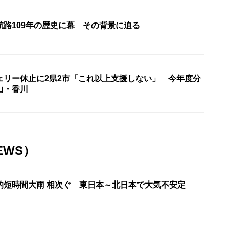
航路109年の歴史に幕 その背景に迫る
ェリー休止に2県2市「これ以上支援しない」 今年度分
山・香川
EWS）
的短時間大雨 相次ぐ 東日本～北日本で大気不安定