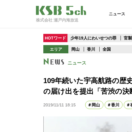
ニュース
株式会社 瀬戸内海放送
HOTワード
少年19人にわいせつの罪
官
エリア
岡山
香川
全国
ニュース
109年続いた宇高航路の
の届け出を提出「苦渋の決
2019/11/11 18:15
岡山
香川