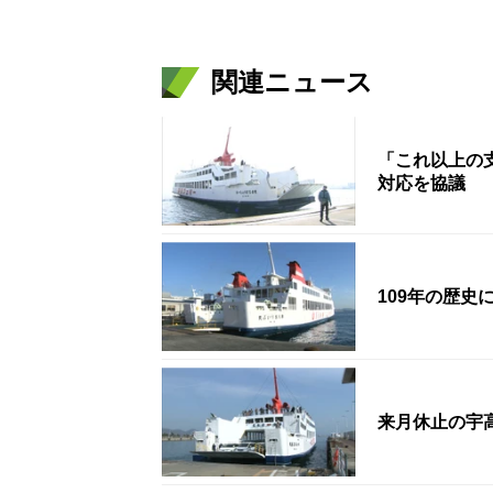
関連ニュース
「これ以上の
対応を協議
109年の歴
来月休止の宇