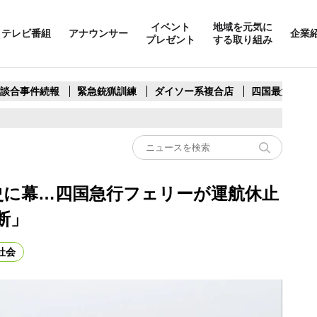
イベント
地域を元気に
テレビ番組
アナウンサー
企業
プレゼント
する取り組み
製談合事件続報
緊急銃猟訓練
ダイソー系複合店
四国最大スリ
歴史に幕…四国急行フェリーが運航休止
断」
社会