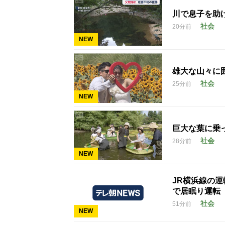
川で息子を助
社会
20分前
NEW
雄大な山々に
社会
25分前
NEW
巨大な葉に乗
社会
28分前
NEW
JR横浜線の運
で居眠り運転
社会
51分前
NEW