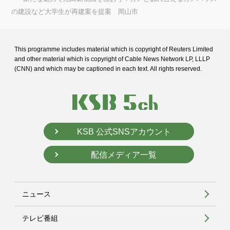
の建設など大学生が再建案を提案 岡山市
This programme includes material which is copyright of Reuters Limited
and
other material which is copyright of Cable News Network LP, LLLP
(CNN) and
which may be captioned in each text. All rights reserved.
KSB 公式SNSアカウント
配信メディア一覧
ニュース
テレビ番組