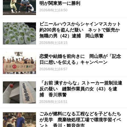
明が関東第一に勝利
2026/8/8(土)18:50
ビニールハウスからシャインマスカット
約200房を盗んだ疑い ネットで販売か
無職の男（42）逮捕 岡山県警
2026/8/8(土)18:15
恋愛や結婚を前向きに 岡山県が「記念
日に想いを伝える」キャンペーン
2026/8/8(土)16:57
「お前 潰すからな」ストーカー規制法違
反の疑い 縫製作業員の女（43）を逮
捕 香川県警
2026/8/8(土)16:51
ごみが燃料になる工程などを子どもたち
が見学 廃棄物処理工場で環境学習イベ
ント 香川・観音寺市