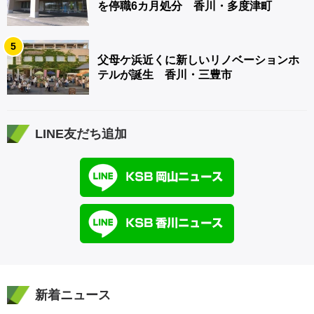
を停職6カ月処分 香川・多度津町
5
父母ケ浜近くに新しいリノベーションホ
テルが誕生 香川・三豊市
LINE友だち追加
新着ニュース