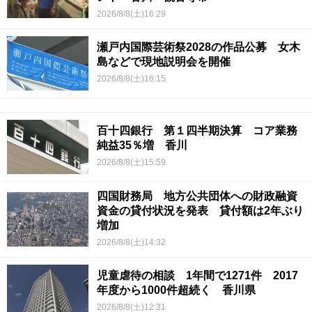
2026/8/8(土)16:29
瀬戸内国際芸術祭2028の作品公募 女木
島などで現地説明会を開催
2026/8/8(土)16:15
百十四銀行 第１四半期決算 コア業務
純益35％増 香川
2026/8/8(土)15:59
四国財務局 地方公共団体への財政融資
資金の貸付状況を発表 貸付額は2年ぶり
増加
2026/8/8(土)14:32
児童虐待の相談 1年間で1271件 2017
年度から1000件超続く 香川県
2026/8/8(土)12:31