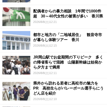
配偶者からの暴力相談 1年間で1000件
超 30～40代女性の被害が多い 香川県
2026/8/8(土)12:21
都市と地方の「二地域居住」 観音寺市
が暮らし体験ツアー 香川
2026/8/8(土)12:15
JR岡山駅でお盆期間の下りピーク 多く
の帰省客らで混雑 山陽新幹線は始発か
ら夕方まで満席
2026/8/8(土)12:11
県外から訪れる若者に高松市の魅力を
PR 高校生らがバレーボール選手らにう
どん店を紹介
2026/8/8(土)12:10