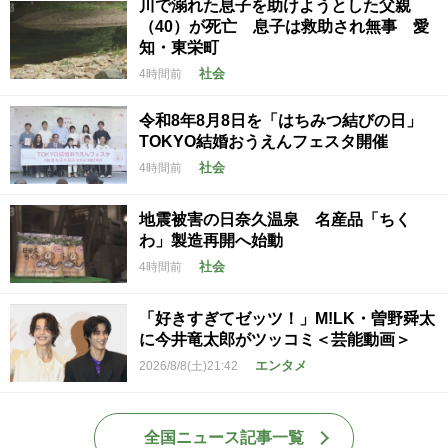
川で溺れた息子を助けようとした父親
（40）が死亡 息子は救助され無事 愛
知・東栄町
社会
4時間前
令和8年8月8日を「はちみつ結びの日」
TOKYO結婚おうえんフェスタ開催
社会
4時間前
地震被害の日奈久温泉 名産品「ちく
わ」製造再開へ始動
社会
4時間前
「好きすぎてゼッツ！」M!LK・曽野舜太
に今井竜太郎がツッコミ＜芸能動画＞
エンタメ
2026/8/8(土)21:42
全国ニュース記事一覧