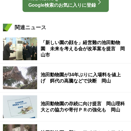
Google検索のお気に入りに登録
関連ニュース
「新しい園の顔を」経営難の池田動物
園 未来を考える会が改革案を提言 岡
山市
池田動物園が34年ぶりに入場料を値上
げ 餌代の高騰などで決断 岡山
池田動物園の存続に向け提言 岡山理科
大との協力や寄付ＰＲの強化も 岡山