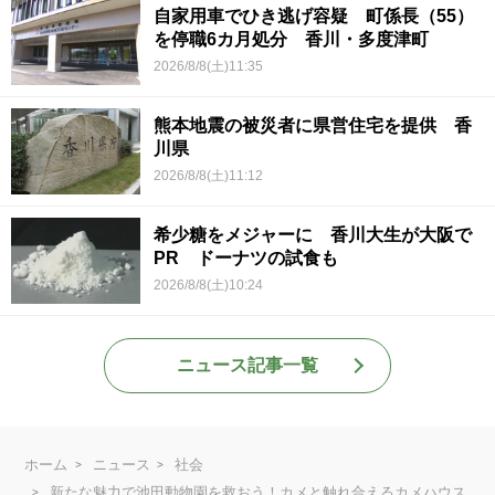
自家用車でひき逃げ容疑 町係長（55）
を停職6カ月処分 香川・多度津町
2026/8/8(土)11:35
熊本地震の被災者に県営住宅を提供 香
川県
2026/8/8(土)11:12
希少糖をメジャーに 香川大生が大阪で
PR ドーナツの試食も
2026/8/8(土)10:24
ニュース記事一覧
ホーム
ニュース
社会
新たな魅力で池田動物園を救おう！カメと触れ合えるカメハウス