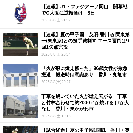
【速報】J1・ファジアーノ岡山 開幕戦
でC大阪に逆転負け 8日
2026/8/8(土)21:07
【速報】夏の甲子園 英明(香川)が関東第
一(東東京)との投手戦制す エース冨岡は9
回1失点完投
2026/8/8(土)20:34
「火が服に燃え移った」86歳女性が救急
搬送 搬送時は意識あり 香川・丸亀市
2026/8/8(土)20:27
下草を焼いていた火が燃え広がる 下草
と竹林合わせて約2000㎡が焼ける けが人
なし 香川・東かがわ市
2026/8/8(土)19:13
【試合経過】夏の甲子園1回戦 香川・英