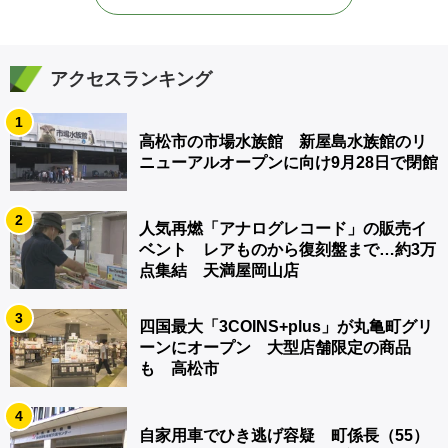
アクセスランキング
1
高松市の市場水族館 新屋島水族館のリ
ニューアルオープンに向け9月28日で閉館
2
人気再燃「アナログレコード」の販売イ
ベント レアものから復刻盤まで…約3万
点集結 天満屋岡山店
3
四国最大「3COINS+plus」が丸亀町グリ
ーンにオープン 大型店舗限定の商品
も 高松市
4
自家用車でひき逃げ容疑 町係長（55）