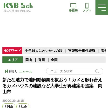
番組表
アプリ
株式会社 瀬戸内海放送
HOTワード
少年19人にわいせつの罪
官製談合事件続報
緊急
エリア
岡山
香川
全国
ニュース
新たな魅力で池田動物園を救おう！カメと触れ合え
るカメハウスの建設など大学生が再建案を提案 岡
山市
2020/1/29 18:15
岡山
社会