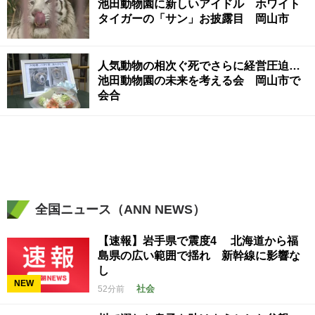
池田動物園に新しいアイドル ホワイト
タイガーの「サン」お披露目 岡山市
人気動物の相次ぐ死でさらに経営圧迫…
池田動物園の未来を考える会 岡山市で
会合
全国ニュース（ANN NEWS）
【速報】岩手県で震度4 北海道から福
島県の広い範囲で揺れ 新幹線に影響な
し
NEW
社会
52分前