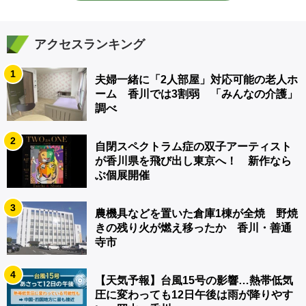
アクセスランキング
1
夫婦一緒に「2人部屋」対応可能の老人ホ
ーム 香川では3割弱 「みんなの介護」
調べ
2
自閉スペクトラム症の双子アーティスト
が香川県を飛び出し東京へ！ 新作なら
ぶ個展開催
3
農機具などを置いた倉庫1棟が全焼 野焼
きの残り火が燃え移ったか 香川・善通
寺市
4
【天気予報】台風15号の影響…熱帯低気
圧に変わっても12日午後は雨が降りやす