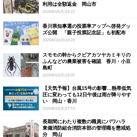
利用は全額返金 岡山市
2026/8/10(月)18:22
香川県知事選の投票率アップへ啓発グッ
ズ公開 「親子投票記念証」も初配布
2026/8/10(月)18:20
スモモの幹からクビアカツヤカミキリの
ふんなどの農業被害を確認 香川・小豆
島町
2026/8/10(月)18:05
【天気予報】台風15号の影響…熱帯低気
圧に変わっても12日午後は雨が降りやす
い 岡山・香川
2026/8/10(月)17:53
長期間にわたり複数の職員にパワハラ
東備消防組合消防本部の管理職を懲戒処
分 岡山