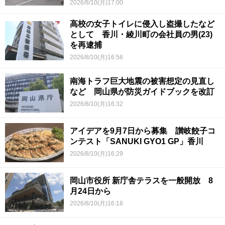
2026/8/10(月)17:00
高校の女子トイレに侵入し盗撮したなど
として 香川・綾川町の会社員の男(23)
を再逮捕
2026/8/10(月)16:56
南海トラフ巨大地震の被害想定の見直し
など 岡山県が防災ガイドブックを改訂
2026/8/10(月)16:32
アイデアを9月7日から募集 讃岐餃子コ
ンテスト「SANUKI GYO1 GP」香川
2026/8/10(月)16:29
岡山市役所 新庁舎テラスを一般開放 8
月24日から
2026/8/10(月)16:18