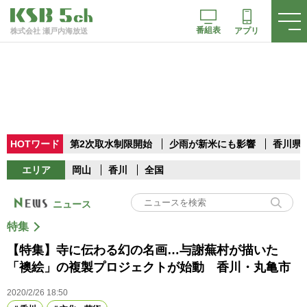
番組表
アプリ
株式会社 瀬戸内海放送
HOTワード
第2次取水制限開始
少雨が新米にも影響
香川県
エリア
岡山
香川
全国
ニュース
特集
【特集】寺に伝わる幻の名画…与謝蕪村が描いた
「襖絵」の複製プロジェクトが始動 香川・丸亀市
2020/2/26 18:50