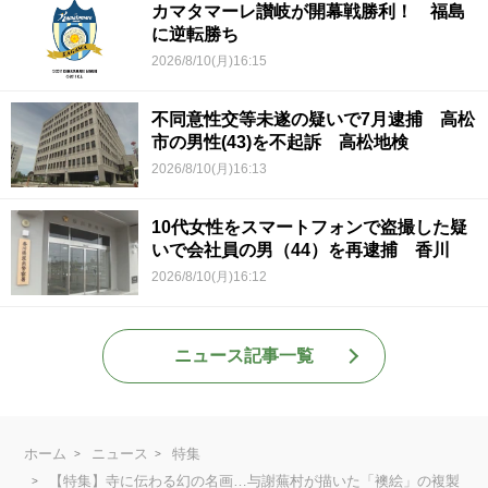
カマタマーレ讃岐が開幕戦勝利！ 福島
に逆転勝ち
2026/8/10(月)16:15
不同意性交等未遂の疑いで7月逮捕 高松
市の男性(43)を不起訴 高松地検
2026/8/10(月)16:13
10代女性をスマートフォンで盗撮した疑
いで会社員の男（44）を再逮捕 香川
2026/8/10(月)16:12
ニュース記事一覧
ホーム
ニュース
特集
【特集】寺に伝わる幻の名画…与謝蕪村が描いた「襖絵」の複製