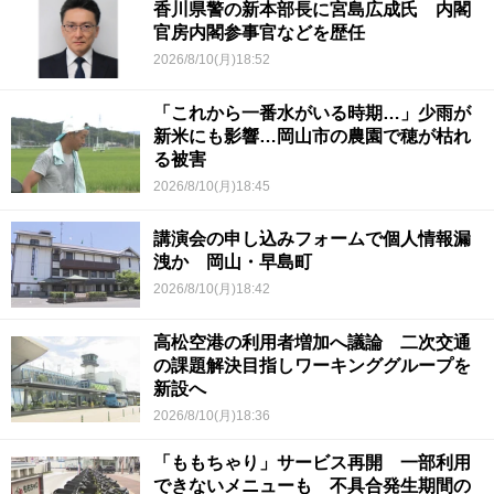
香川県警の新本部長に宮島広成氏 内閣
官房内閣参事官などを歴任
2026/8/10(月)18:52
「これから一番水がいる時期…」少雨が
新米にも影響…岡山市の農園で穂が枯れ
る被害
2026/8/10(月)18:45
講演会の申し込みフォームで個人情報漏
洩か 岡山・早島町
2026/8/10(月)18:42
高松空港の利用者増加へ議論 二次交通
の課題解決目指しワーキンググループを
新設へ
2026/8/10(月)18:36
「ももちゃり」サービス再開 一部利用
できないメニューも 不具合発生期間の