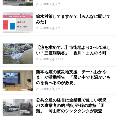
2026/8/10(月)17:50
節水対策してますか？【みんなに聞いて
みた】
2026/8/10(月)17:30
【涼を求めて…】市街地より3～5℃涼し
い「三霞洞渓谷」 香川・まんのう町
2026/8/10(月)17:24
熊本地震の被災地支援「チームおかや
ま」が活動報告 「暑い中でも温かいも
のを食べるのが必要」
2026/8/10(月)17:02
公共交通の経営は全業種で厳しい状況
バス事業者の約7割が路線の維持「困
難」 岡山市のシンクタンクが調査