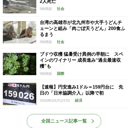
2人死亡
社会
5時間前
台湾の高雄市が北九州市や大手うどんチ
ェーンと組み「肉ごぼ天うどん」200食ふ
るまう
社会
5時間前
ブドウ収穫 猛暑受け異例の早朝に スペ
インのワイナリー 成長進み“過去最速収
穫”も
国際
5時間前
【速報】円安進み1ドル＝159円台に 先
日の「日米協調介入」以降で初
経済
2026/8/10(月)23:01
全国ニュース記事一覧