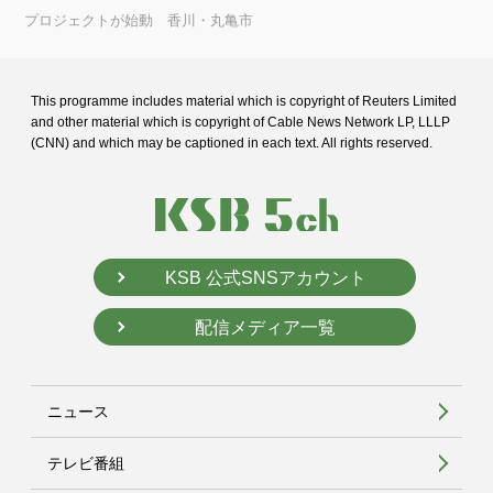
プロジェクトが始動 香川・丸亀市
This programme includes material which is copyright of Reuters Limited
and
other material which is copyright of Cable News Network LP, LLLP
(CNN) and
which may be captioned in each text. All rights reserved.
KSB 公式SNSアカウント
配信メディア一覧
ニュース
テレビ番組