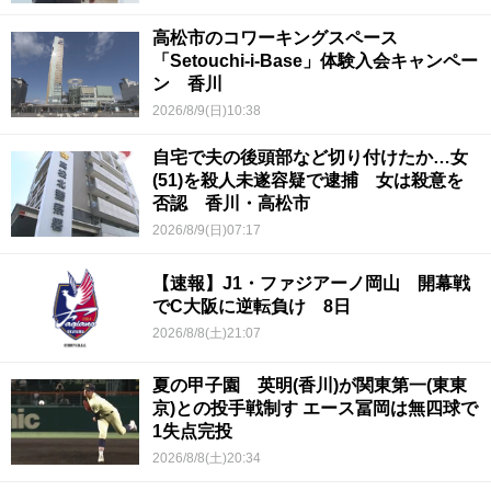
高松市のコワーキングスペース
「Setouchi-i-Base」体験入会キャンペー
ン 香川
2026/8/9(日)10:38
自宅で夫の後頭部など切り付けたか…女
(51)を殺人未遂容疑で逮捕 女は殺意を
否認 香川・高松市
2026/8/9(日)07:17
【速報】J1・ファジアーノ岡山 開幕戦
でC大阪に逆転負け 8日
2026/8/8(土)21:07
夏の甲子園 英明(香川)が関東第一(東東
京)との投手戦制す エース冨岡は無四球で
1失点完投
2026/8/8(土)20:34