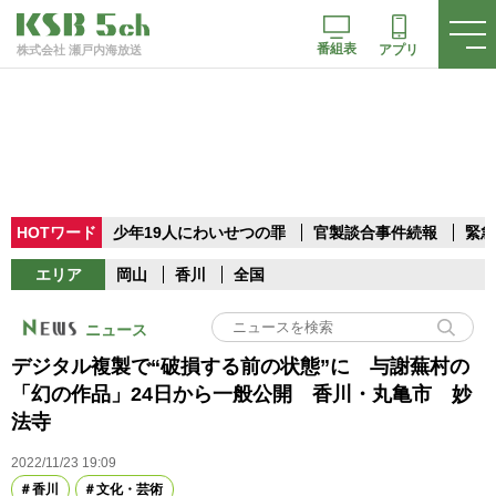
番組表
アプリ
株式会社 瀬戸内海放送
HOTワード
少年19人にわいせつの罪
官製談合事件続報
緊急
エリア
岡山
香川
全国
ニュース
デジタル複製で“破損する前の状態”に 与謝蕪村の
「幻の作品」24日から一般公開 香川・丸亀市 妙
法寺
2022/11/23 19:09
香川
文化・芸術