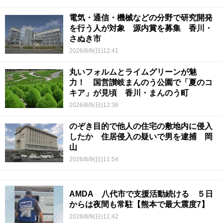
電気・通信・機械などの分野で研究開発
を行う人が対象 源内賞を募集 香川・
さぬき市
2026/8/9(日)12:41
丸いフォルムとライムグリーンが魅
力！ 国営讃岐まんのう公園で「夏のコ
キア」が見頃 香川・まんのう町
2026/8/9(日)12:36
のぞき目的で他人の住宅の敷地内に侵入
したか 住居侵入の疑いで男を逮捕 岡
山
2026/8/9(日)11:54
AMDA 八代市で支援活動続ける ５日
からは夜間も常駐【熊本で最大震度7】
2026/8/9(日)11:42