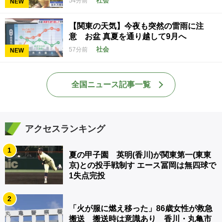
社会
54分前
NEW
【関東の天気】今夜も突然の雷雨に注
意 お盆 真夏を通り越して9月へ
社会
57分前
NEW
全国ニュース記事一覧
アクセスランキング
1
夏の甲子園 英明(香川)が関東第一(東東
京)との投手戦制す エース冨岡は無四球で
1失点完投
2
「火が服に燃え移った」86歳女性が救急
搬送 搬送時は意識あり 香川・丸亀市