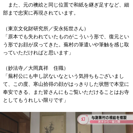
また、元の襖絵と同じ位置で和紙を継ぎ足すなど、細
部まで忠実に再現されています。
（東京文化財研究所／安永拓世さん）
「原本でも失われていたものがこういう形で、復元とい
う形でお顔が戻ってきた。蕪村の筆遣いや筆触を感じ取
っていただければと思います」
（妙法寺／大岡真祥 住職）
「蕪村公にも申し訳ないなという気持ちもございまし
て、この度、寒山拾得の顔がはっきりした状態で本堂に
奉安できる、また皆さんにもご覧いただけることはお寺
としてもうれしい限りです」