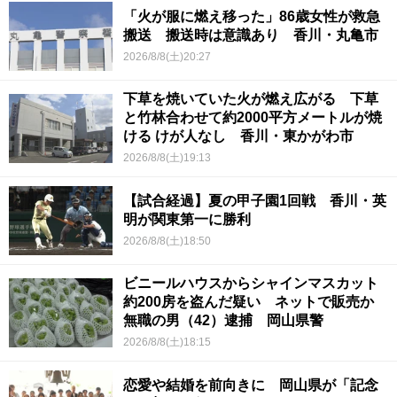
「火が服に燃え移った」86歳女性が救急
搬送 搬送時は意識あり 香川・丸亀市
2026/8/8(土)20:27
下草を焼いていた火が燃え広がる 下草
と竹林合わせて約2000平方メートルが焼
ける けが人なし 香川・東かがわ市
2026/8/8(土)19:13
【試合経過】夏の甲子園1回戦 香川・英
明が関東第一に勝利
2026/8/8(土)18:50
ビニールハウスからシャインマスカット
約200房を盗んだ疑い ネットで販売か
無職の男（42）逮捕 岡山県警
2026/8/8(土)18:15
恋愛や結婚を前向きに 岡山県が「記念