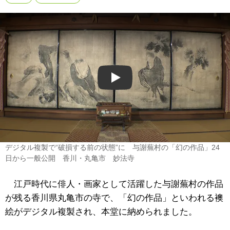
Play
デジタル複製で“破損する前の状態”に 与謝蕪村の「幻の作品」24
日から一般公開 香川・丸亀市 妙法寺
江戸時代に俳人・画家として活躍した与謝蕪村の作品
が残る香川県丸亀市の寺で、「幻の作品」といわれる襖
絵がデジタル複製され、本堂に納められました。