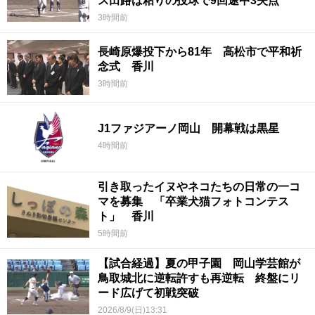
ス田路は粘りの投球で9回途中3失点
3時間前
長崎原爆投下から81年 高松市で平和祈
念式 香川
3時間前
J1ファジアーノ岡山 開幕戦は黒星
4時間前
引き取ったイヌやネコたちの日常の一コ
マを募集 「卒業犬猫フォトコンテス
ト」 香川
5時間前
【試合経過】夏の甲子園 岡山学芸館が
鳥取城北に逆転許すも再逆転 終盤にリ
ード広げて初戦突破
2026/8/9(日)13:31