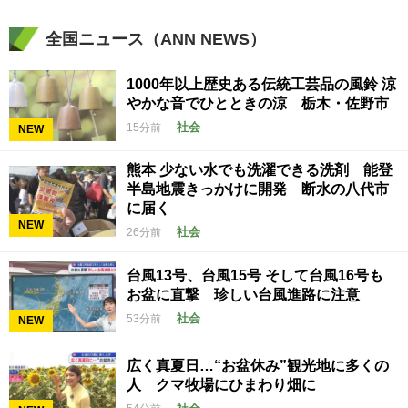
全国ニュース（ANN NEWS）
1000年以上歴史ある伝統工芸品の風鈴 涼
やかな音でひとときの涼 栃木・佐野市
社会
15分前
NEW
熊本 少ない水でも洗濯できる洗剤 能登
半島地震きっかけに開発 断水の八代市
に届く
NEW
社会
26分前
台風13号、台風15号 そして台風16号も
お盆に直撃 珍しい台風進路に注意
社会
53分前
NEW
広く真夏日…“お盆休み”観光地に多くの
人 クマ牧場にひまわり畑に