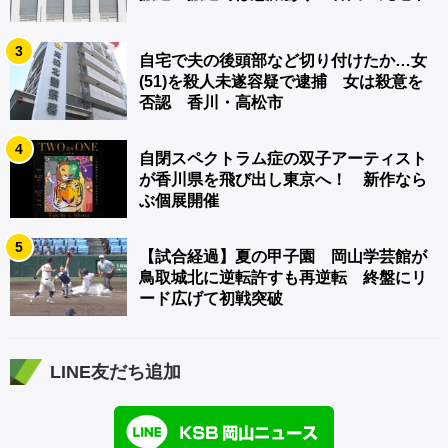
3
自宅で夫の後頭部など切り付けたか…女
(51)を殺人未遂容疑で逮捕 女は殺意を
否認 香川・高松市
4
自閉スペクトラム症の双子アーティスト
が香川県を飛び出し東京へ！ 新作なら
ぶ個展開催
5
【試合経過】夏の甲子園 岡山学芸館が
鳥取城北に逆転許すも再逆転 終盤にリ
ード広げて初戦突破
LINE友だち追加