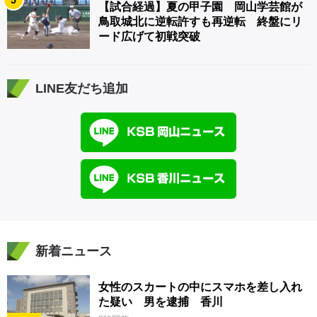
5
【試合経過】夏の甲子園 岡山学芸館が
鳥取城北に逆転許すも再逆転 終盤にリ
ード広げて初戦突破
LINE友だち追加
新着ニュース
女性のスカートの中にスマホを差し入れ
た疑い 男を逮捕 香川