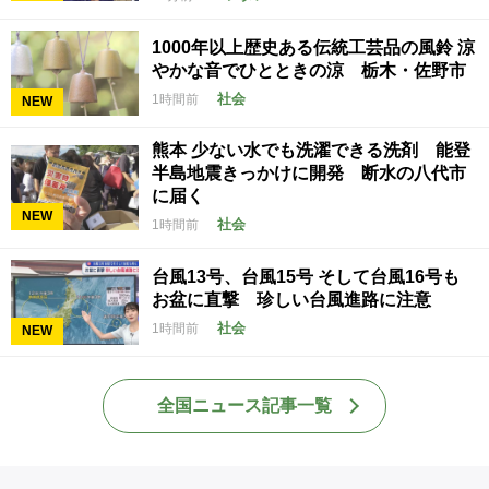
1000年以上歴史ある伝統工芸品の風鈴 涼
やかな音でひとときの涼 栃木・佐野市
社会
1時間前
NEW
熊本 少ない水でも洗濯できる洗剤 能登
半島地震きっかけに開発 断水の八代市
に届く
NEW
社会
1時間前
台風13号、台風15号 そして台風16号も
お盆に直撃 珍しい台風進路に注意
社会
1時間前
NEW
全国ニュース記事一覧