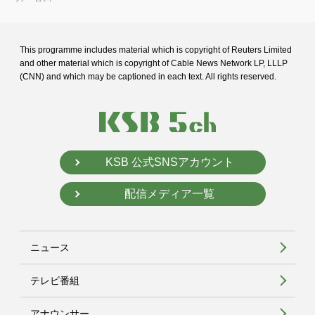
This programme includes material which is copyright of Reuters Limited
and
other material which is copyright of Cable News Network LP, LLLP
(CNN) and
which may be captioned in each text. All rights reserved.
KSB 公式SNSアカウント
配信メディア一覧
ニュース
テレビ番組
アナウンサー