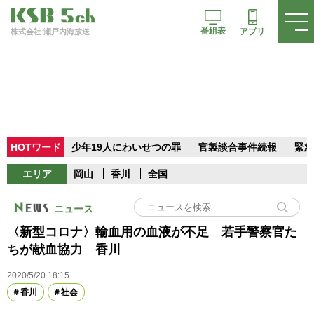
番組表
アプリ
株式会社 瀬戸内海放送
HOTワード
少年19人にわいせつの罪
官製談合事件続報
緊急
エリア
岡山
香川
全国
ニュース
〈新型コロナ〉輸血用の血液が不足 若手警察官た
ちが献血協力 香川
2020/5/20 18:15
香川
社会