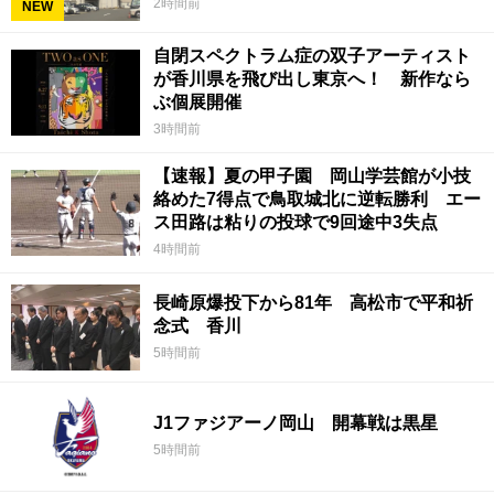
2時間前
NEW
自閉スペクトラム症の双子アーティスト
が香川県を飛び出し東京へ！ 新作なら
ぶ個展開催
3時間前
【速報】夏の甲子園 岡山学芸館が小技
絡めた7得点で鳥取城北に逆転勝利 エー
ス田路は粘りの投球で9回途中3失点
4時間前
長崎原爆投下から81年 高松市で平和祈
念式 香川
5時間前
J1ファジアーノ岡山 開幕戦は黒星
5時間前