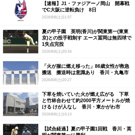
【速報】J1・ファジアーノ岡山 開幕戦
でC大阪に逆転負け 8日
2026/8/8(土)21:07
夏の甲子園 英明(香川)が関東第一(東東
京)との投手戦制す エース冨岡は無四球で
1失点完投
2026/8/8(土)20:34
「火が服に燃え移った」86歳女性が救急
搬送 搬送時は意識あり 香川・丸亀市
2026/8/8(土)20:27
下草を焼いていた火が燃え広がる 下草
と竹林合わせて約2000平方メートルが焼
ける けが人なし 香川・東かがわ市
2026/8/8(土)19:13
【試合経過】夏の甲子園1回戦 香川・英