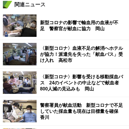
関連ニュース
新型コロナの影響で輸血用の血液が不
足 警察官が献血に協力 岡山
〈新型コロナ〉血液不足の解消へホテル
が協力！派遣先を失った「献血バス」受
け入れ 高松市
〈新型コロナ〉影響を受ける移動採血バ
ス 24のイベントの中止などで献血者
800人減の見込みも 岡山
警察署員が献血活動 新型コロナで不足
していた採血量も現在は目標量を確保
香川