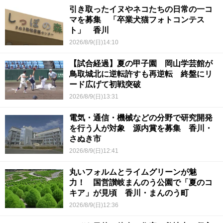
引き取ったイヌやネコたちの日常の一コ
マを募集 「卒業犬猫フォトコンテス
ト」 香川
2026/8/9(日)14:10
【試合経過】夏の甲子園 岡山学芸館が
鳥取城北に逆転許すも再逆転 終盤にリ
ード広げて初戦突破
2026/8/9(日)13:31
電気・通信・機械などの分野で研究開発
を行う人が対象 源内賞を募集 香川・
さぬき市
2026/8/9(日)12:41
丸いフォルムとライムグリーンが魅
力！ 国営讃岐まんのう公園で「夏のコ
キア」が見頃 香川・まんのう町
2026/8/9(日)12:36