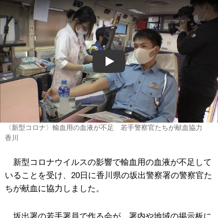
Play
〈新型コロナ〉輸血用の血液が不足 若手警察官たちが献血協力
香川
新型コロナウイルスの影響で輸血用の血液が不足して
いることを受け、20日に香川県の坂出警察署の警察官た
ちが献血に協力しました。
坂出署の若手署員で作る会が、署内や地域の掲示板に