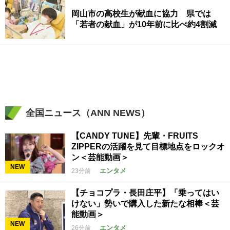
岡山市の高校生が献血に協力 県では
「若者の献血」が10年前に比べ約4割減
全国ニュース（ANN NEWS）
【CANDY TUNE】先輩・FRUITS
ZIPPERの活躍を見て目標地点をロックオ
ン＜芸能動画＞
NEW
エンタメ
23分前
【チョコプラ・長田庄平】「乗ってはい
けない」勢いで購入した新たな相棒＜芸
能動画＞
NEW
エンタメ
26分前