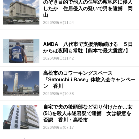
のぞき目的で他人の住宅の敷地内に侵入
したか 住居侵入の疑いで男を逮捕 岡
山
2026/8/9(日)11:54
AMDA 八代市で支援活動続ける ５日
からは夜間も常駐【熊本で最大震度7】
2026/8/9(日)11:42
高松市のコワーキングスペース
「Setouchi-i-Base」体験入会キャンペー
ン 香川
2026/8/9(日)10:38
自宅で夫の後頭部など切り付けたか…女
(51)を殺人未遂容疑で逮捕 女は殺意を
否認 香川・高松市
2026/8/9(日)07:17