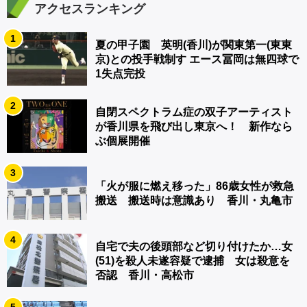
アクセスランキング
1
夏の甲子園 英明(香川)が関東第一(東東
京)との投手戦制す エース冨岡は無四球で
1失点完投
2
自閉スペクトラム症の双子アーティスト
が香川県を飛び出し東京へ！ 新作なら
ぶ個展開催
3
「火が服に燃え移った」86歳女性が救急
搬送 搬送時は意識あり 香川・丸亀市
4
自宅で夫の後頭部など切り付けたか…女
(51)を殺人未遂容疑で逮捕 女は殺意を
否認 香川・高松市