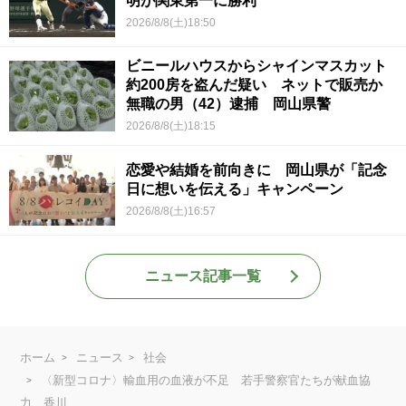
明が関東第一に勝利
2026/8/8(土)18:50
ビニールハウスからシャインマスカット
約200房を盗んだ疑い ネットで販売か
無職の男（42）逮捕 岡山県警
2026/8/8(土)18:15
恋愛や結婚を前向きに 岡山県が「記念
日に想いを伝える」キャンペーン
2026/8/8(土)16:57
ニュース記事一覧
ホーム
ニュース
社会
〈新型コロナ〉輸血用の血液が不足 若手警察官たちが献血協
力 香川