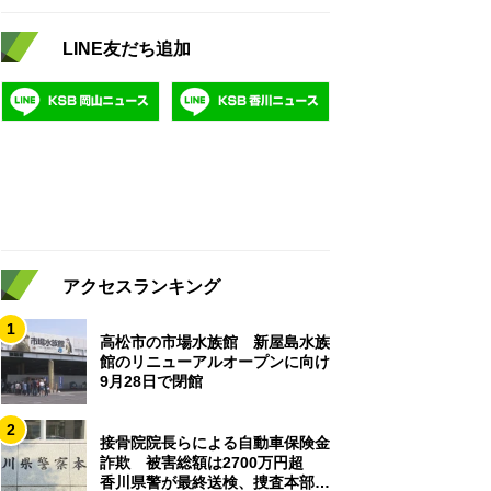
LINE友だち追加
アクセスランキング
1
高松市の市場水族館 新屋島水族
館のリニューアルオープンに向け
9月28日で閉館
2
接骨院院長らによる自動車保険金
詐欺 被害総額は2700万円超
香川県警が最終送検、捜査本部解