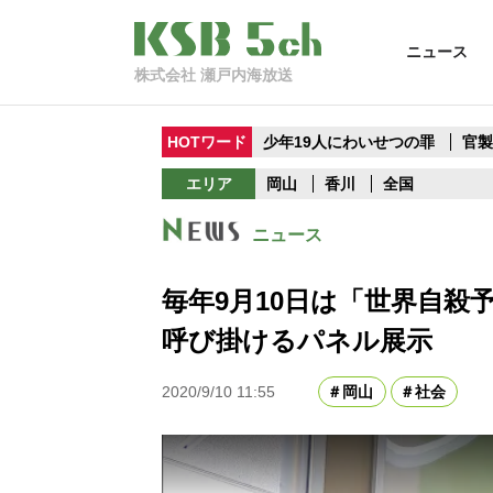
ニュース
株式会社 瀬戸内海放送
HOTワード
少年19人にわいせつの罪
官
エリア
岡山
香川
全国
ニュース
毎年9月10日は「世界自殺
呼び掛けるパネル展示
2020/9/10 11:55
岡山
社会