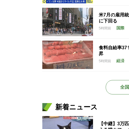
米7月の雇用統
に下回る
国際
5時間前
食料自給率3
昇
経済
5時間前
全
新着ニュース
【中継】3万