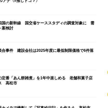
ルアナ〈#推しドコ？〉
四国の新幹線 国交省ケーススタディの調査対象に 需
ト案検討
合事件 建設会社は2025年度に最低制限価格で6件落
の定番「あん餅雑煮」を1年中楽しめる 老舗和菓子店
ス 高松市
眼カメラで撮影して「写真絵日記」を作ろう 高松市