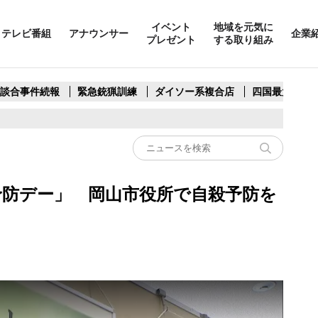
イベント
地域を元気に
テレビ番組
アナウンサー
企業
プレゼント
する取り組み
製談合事件続報
緊急銃猟訓練
ダイソー系複合店
四国最大スリ
予防デー」 岡山市役所で自殺予防を