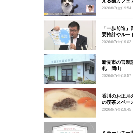
える猫カフェ 
2026/8/7(金)19:54
「一歩前進」
要推計やルー
2026/8/7(金)19:02
新見市の官製談
札 岡山
2026/8/7(金)18:57
香川のお正月
の喫茶スペー
2026/8/7(金)18:45
ミラーレス一