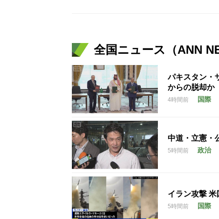
全国ニュース（ANN N
パキスタン・
からの脱却か
国際
4時間前
中道・立憲・
政治
5時間前
イラン攻撃 
国際
5時間前