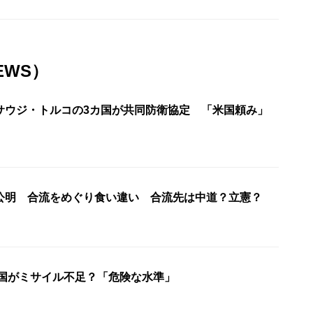
EWS）
サウジ・トルコの3カ国が共同防衛協定 「米国頼み」
公明 合流をめぐり食い違い 合流先は中道？立憲？
米国がミサイル不足？「危険な水準」