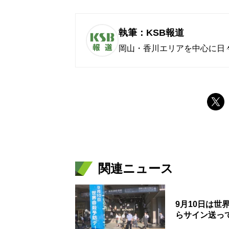
執筆：KSB報道
岡山・香川エリアを中心に日
関連ニュース
9月10日は
らサイン送っ