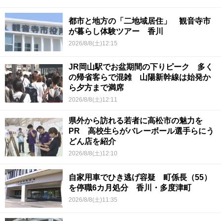
都市と地方の「二地域居住」 観音寺市
が暮らし体験ツアー 香川
2026/8/8(土)12:15
JR岡山駅でお盆期間の下りピーク 多く
の帰省客らで混雑 山陽新幹線は始発か
ら夕方まで満席
2026/8/8(土)12:11
県外から訪れる若者に高松市の魅力を
PR 高校生らがバレーボール選手らにう
どん店を紹介
2026/8/8(土)12:10
自家用車でひき逃げ容疑 町係長（55）
を停職6カ月処分 香川・多度津町
2026/8/8(土)11:35