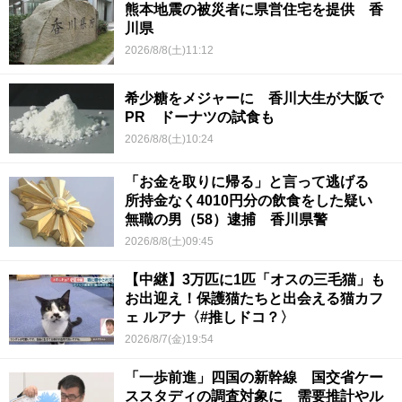
熊本地震の被災者に県営住宅を提供 香
川県
2026/8/8(土)11:12
希少糖をメジャーに 香川大生が大阪で
PR ドーナツの試食も
2026/8/8(土)10:24
「お金を取りに帰る」と言って逃げる
所持金なく4010円分の飲食をした疑い
無職の男（58）逮捕 香川県警
2026/8/8(土)09:45
【中継】3万匹に1匹「オスの三毛猫」も
お出迎え！保護猫たちと出会える猫カフ
ェ ルアナ〈#推しドコ？〉
2026/8/7(金)19:54
「一歩前進」四国の新幹線 国交省ケー
ススタディの調査対象に 需要推計やル