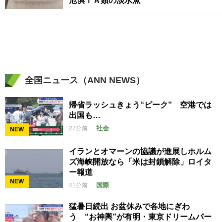
危惧ⅠＡ類の淡水魚
全国ニュース（ANN NEWS）
帰省ラッシュきょう“ピーク” 空港では
出国も…
社会
27分前
NEW
イランとオマーンの協議が進展しホルム
ズ海峡開放なら「米は封鎖解除」ロイタ
ー報道
NEW
国際
41分前
猛暑日続出 お盆休みで各地にぎわ
う “お神輿”が有明・東京ドリームパー