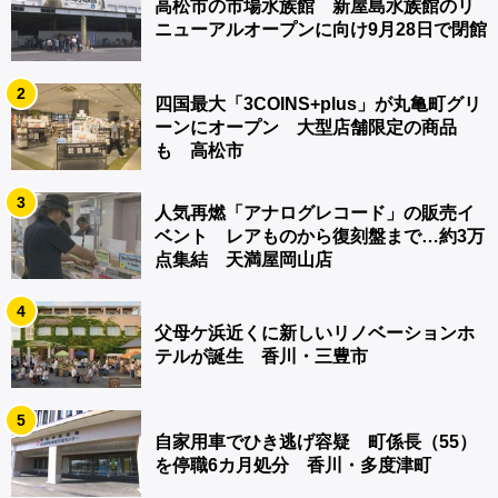
高松市の市場水族館 新屋島水族館のリ
ニューアルオープンに向け9月28日で閉館
2
四国最大「3COINS+plus」が丸亀町グリ
ーンにオープン 大型店舗限定の商品
も 高松市
3
人気再燃「アナログレコード」の販売イ
ベント レアものから復刻盤まで…約3万
点集結 天満屋岡山店
4
父母ケ浜近くに新しいリノベーションホ
テルが誕生 香川・三豊市
5
自家用車でひき逃げ容疑 町係長（55）
を停職6カ月処分 香川・多度津町