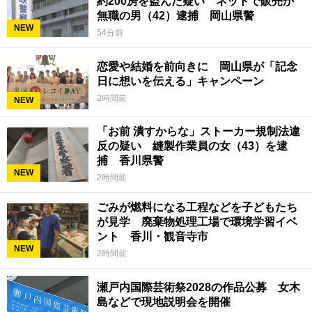
約200房を盗んだ疑い ネットで販売か
無職の男（42）逮捕 岡山県警
NEW
54分前
恋愛や結婚を前向きに 岡山県が「記念
日に想いを伝える」キャンペーン
2時間前
NEW
「お前 潰すからな」ストーカー規制法違
反の疑い 縫製作業員の女（43）を逮
捕 香川県警
NEW
2時間前
ごみが燃料になる工程などを子どもたち
が見学 廃棄物処理工場で環境学習イベ
ント 香川・観音寺市
NEW
2時間前
瀬戸内国際芸術祭2028の作品公募 女木
島などで現地説明会を開催