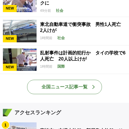
クに
NEW
社会
49分前
東北自動車道で衝突事故 男性1人死亡
2人けが
社会
1時間前
NEW
乱射事件は計画的犯行か タイの学校で6
人死亡 20人以上けが
国際
1時間前
NEW
全国ニュース記事一覧
アクセスランキング
1