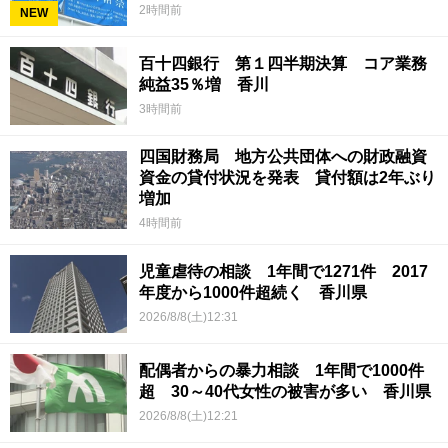
2時間前
NEW
百十四銀行 第１四半期決算 コア業務
純益35％増 香川
3時間前
四国財務局 地方公共団体への財政融資
資金の貸付状況を発表 貸付額は2年ぶり
増加
4時間前
児童虐待の相談 1年間で1271件 2017
年度から1000件超続く 香川県
2026/8/8(土)12:31
配偶者からの暴力相談 1年間で1000件
超 30～40代女性の被害が多い 香川県
2026/8/8(土)12:21