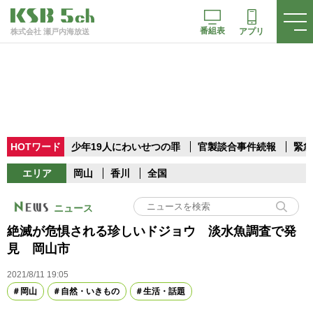
番組表
アプリ
株式会社 瀬戸内海放送
HOTワード
少年19人にわいせつの罪
官製談合事件続報
緊急
エリア
岡山
香川
全国
ニュース
絶滅が危惧される珍しいドジョウ 淡水魚調査で発
見 岡山市
2021/8/11 19:05
岡山
自然・いきもの
生活・話題