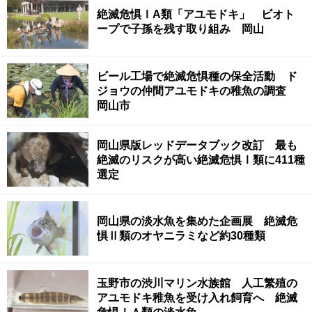
絶滅危惧ⅠA類「アユモドキ」 ビオト
ープで子孫を残す取り組み 岡山
ビール工場で絶滅危惧種の保全活動 ド
ジョウの仲間アユモドキの稚魚の調査
岡山市
岡山県版レッドデータブック改訂 最も
絶滅のリスクが高い絶滅危惧Ⅰ類に411種
選定
岡山県の淡水魚を集めた企画展 絶滅危
惧Ⅱ類のオヤニラミなど約30種類
玉野市の渋川マリン水族館 人工繁殖の
アユモドキ稚魚を受け入れ飼育へ 絶滅