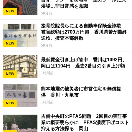
浴場…非日常感を意識
NEW
58分前
接骨院院長らによる自動車保険金詐欺
被害総額は2700万円超 香川県警が最終
送検、捜査本部解散
NEW
59分前
最低賃金引き上げ答申 香川は1092円、
岡山は1104円 過去2番目の引き上げ額
1時間前
NEW
熊本地震の被災者に市営住宅を無償提
供 香川・丸亀市
1時間前
NEW
吉備中央町のPFAS問題 2回目の実証事
業の概要明らかに PFAS濃度下げコスト
抑える方法探る 岡山