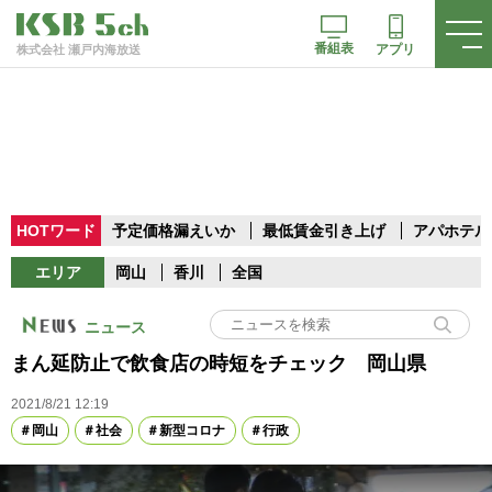
番組表
アプリ
株式会社 瀬戸内海放送
HOTワード
予定価格漏えいか
最低賃金引き上げ
アパホテル
エリア
岡山
香川
全国
ニュース
まん延防止で飲食店の時短をチェック 岡山県
2021/8/21 12:19
岡山
社会
新型コロナ
行政