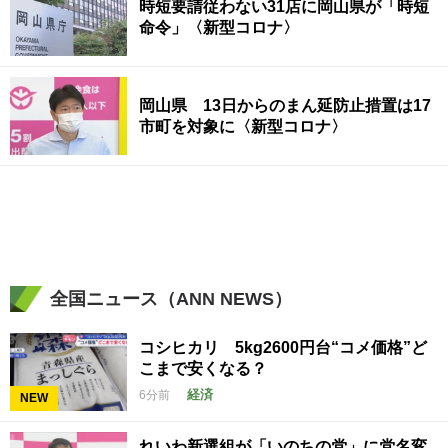
時短要請従わない31店に岡山県が「時短
命令」〈新型コロナ〉
岡山県 13日からのまん延防止措置は17
市町を対象に〈新型コロナ〉
全国ニュース（ANN NEWS）
コシヒカリ 5kg2600円台“コメ価格”ど
こまで安くなる？
経済
6分前
NEW
れいわ新選組が「いのちの党」に党名変