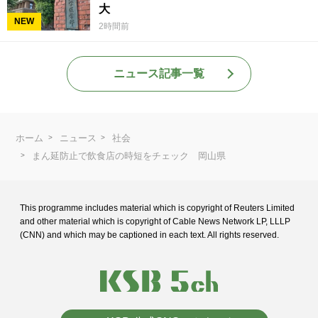
大
NEW
2時間前
ニュース記事一覧
ホーム
ニュース
社会
まん延防止で飲食店の時短をチェック 岡山県
This programme includes material which is copyright of Reuters Limited
and
other material which is copyright of Cable News Network LP, LLLP
(CNN) and
which may be captioned in each text. All rights reserved.