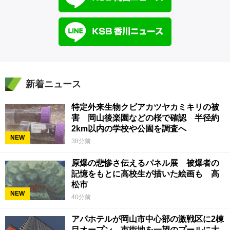
新着ニュース
特定外来生物クビアカツヤカミキリの被
害 岡山後楽園などの桜で確認 半径約
2km以内の学校や公園を調査へ
NEW
38分前
原爆の悲惨さ伝えるパネル展 被爆者の
記憶をもとに高校生が描いた絵画も 高
松市
NEW
40分前
アパホテルが岡山市中心部の激戦区に2棟
目オープン 市街地を一望のプールに大