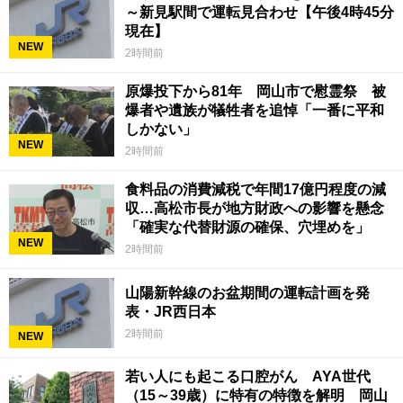
～新見駅間で運転見合わせ【午後4時45分
現在】
NEW
2時間前
原爆投下から81年 岡山市で慰霊祭 被
爆者や遺族が犠牲者を追悼「一番に平和
しかない」
NEW
2時間前
食料品の消費減税で年間17億円程度の減
収…高松市長が地方財政への影響を懸念
「確実な代替財源の確保、穴埋めを」
NEW
2時間前
山陽新幹線のお盆期間の運転計画を発
表・JR西日本
2時間前
NEW
若い人にも起こる口腔がん AYA世代
（15～39歳）に特有の特徴を解明 岡山