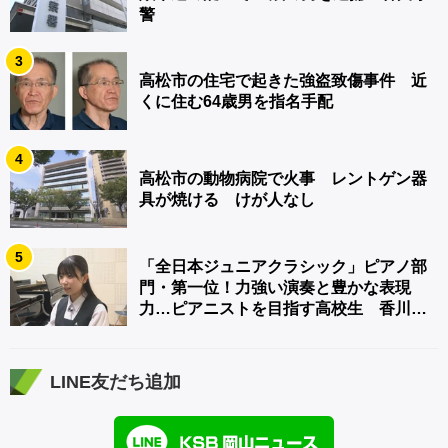
警
3
高松市の住宅で起きた強盗致傷事件 近
くに住む64歳男を指名手配
4
高松市の動物病院で火事 レントゲン器
具が焼ける けが人なし
5
「全日本ジュニアクラシック」ピアノ部
門・第一位！力強い演奏と豊かな表現
力…ピアニストを目指す高校生 香川
【青春のキセキ】
LINE友だち追加