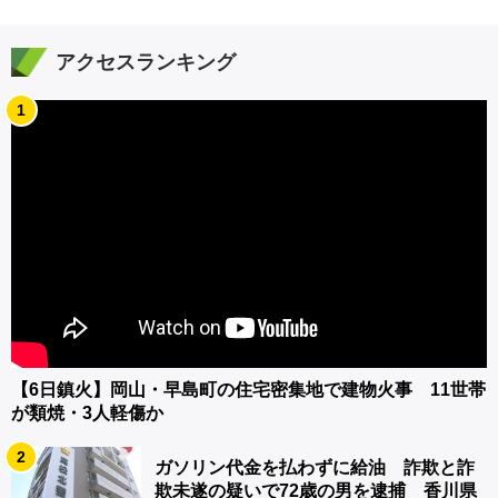
アクセスランキング
1
【6日鎮火】岡山・早島町の住宅密集地で建物火事 11世帯
が類焼・3人軽傷か
2
ガソリン代金を払わずに給油 詐欺と詐
欺未遂の疑いで72歳の男を逮捕 香川県