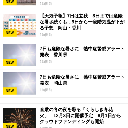
NEW
1時間前
【天気予報】7日は立秋 8日までは危険
な暑さ続くも…9日から一段階気温が下が
る予想 岡山・香川
NEW
1時間前
7日も危険な暑さに 熱中症警戒アラート
発表 香川県
1時間前
NEW
7日も危険な暑さに 熱中症警戒アラート
発表 岡山県
1時間前
NEW
倉敷の冬の夜を彩る「くらしき冬花
火」 12月3日に開催予定 8月1日から
クラウドファンディングも開始
NEW