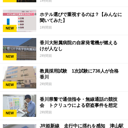
1時間前
ホテル選びで重視するのは？【みんなに
聞いてみた】
1時間前
NEW
香川大附属病院の自家発電機が燃える
けが人なし
2時間前
NEW
教員採用試験 1次試験に736人が合格
香川
2時間前
NEW
香川県警で通信指令・無線通話の競技
会 トクリュウによる窃盗事件を想定
2時間前
NEW
JR姫新線 走行中に揺れを感知 津山駅