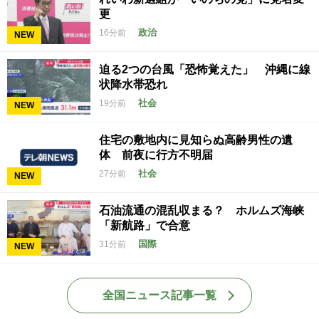
更
政治
16分前
NEW
迫る2つの台風「恐怖覚えた」 沖縄に線
状降水帯恐れ
社会
19分前
NEW
住宅の敷地内に見知らぬ高齢男性の遺
体 前夜に行方不明届
社会
27分前
NEW
石油流通の混乱収まる？ ホルムズ海峡
「新航路」で合意
国際
31分前
NEW
全国ニュース記事一覧