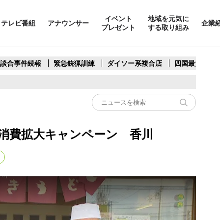
イベント
地域を元気に
テレビ番組
アナウンサー
企業
プレゼント
する取り組み
製談合事件続報
緊急銃猟訓練
ダイソー系複合店
四国最大スリ
消費拡大キャンペーン 香川