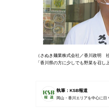
（さぬき麺業株式会社／香川政明 
「香川県の方に少しでも野菜を召し
執筆：KSB報道
岡山・香川エリアを中心に日