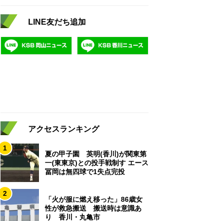
LINE友だち追加
アクセスランキング
1
夏の甲子園 英明(香川)が関東第
一(東東京)との投手戦制す エース
冨岡は無四球で1失点完投
2
「火が服に燃え移った」86歳女
性が救急搬送 搬送時は意識あ
り 香川・丸亀市