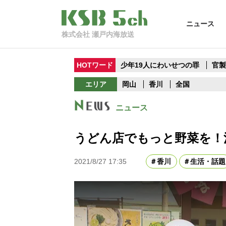
ニュース
株式会社 瀬戸内海放送
HOTワード
少年19人にわいせつの罪
官
エリア
岡山
香川
全国
ニュース
うどん店でもっと野菜を！
2021/8/27 17:35
香川
生活・話題