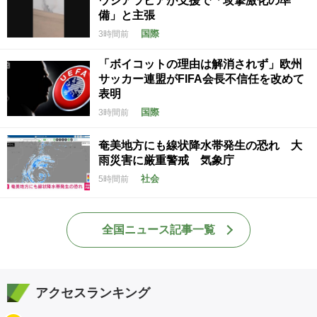
ウジアラビアが支援で「攻撃激化の準
備」と主張
国際
3時間前
「ボイコットの理由は解消されず」欧州
サッカー連盟がFIFA会長不信任を改めて
表明
国際
3時間前
奄美地方にも線状降水帯発生の恐れ 大
雨災害に厳重警戒 気象庁
社会
5時間前
全国ニュース記事一覧
アクセスランキング