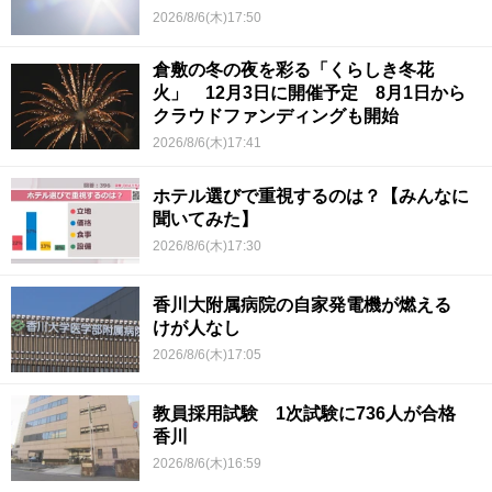
2026/8/6(木)17:50
倉敷の冬の夜を彩る「くらしき冬花
火」 12月3日に開催予定 8月1日から
クラウドファンディングも開始
2026/8/6(木)17:41
ホテル選びで重視するのは？【みんなに
聞いてみた】
2026/8/6(木)17:30
香川大附属病院の自家発電機が燃える
けが人なし
2026/8/6(木)17:05
教員採用試験 1次試験に736人が合格
香川
2026/8/6(木)16:59