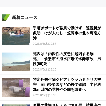
新着ニュース
手漕ぎボートが強風で動けず 巡視艇が
救助 けが人なし・笠岡市の北木島南方
沖
2026/8/6(木)19:57
死因は「内因性の疾患に起因する溺
死」 倉敷市の海水浴場で水難事故 男
性(69)死亡
2026/8/6(木)19:16
特定外来生物クビアカツヤカミキリの被
害 岡山後楽園などの桜で確認 半径約
2km以内の学校や公園を調査へ
2026/8/6(木)18:33
原爆の悲惨さ伝えるパネル展 被爆者の