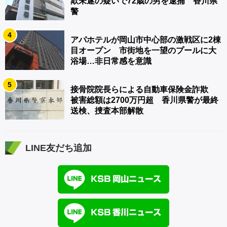
欺未遂の疑いで72歳の男を逮捕 香川県
警
4
アパホテルが岡山市中心部の激戦区に2棟
目オープン 市街地を一望のプールに大
浴場…非日常感を意識
5
接骨院院長らによる自動車保険金詐欺
被害総額は2700万円超 香川県警が最終
送検、捜査本部解散
LINE友だち追加