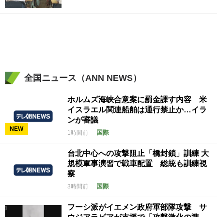
全国ニュース（ANN NEWS）
ホルムズ海峡合意案に罰金課す内容 米
イスラエル関連船舶は通行禁止か…イラ
ンが審議
NEW
国際
1時間前
台北中心への攻撃阻止「橋封鎖」訓練 大
規模軍事演習で戦車配置 総統も訓練視
察
国際
3時間前
フーシ派がイエメン政府軍部隊攻撃 サ