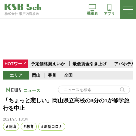
番組表
アプリ
株式会社 瀬戸内海放送
HOTワード
予定価格漏えいか
最低賃金引き上げ
アパホテル
エリア
岡山
香川
全国
ニュース
「ちょっと悲しい」岡山県立高校の3分の1が修学旅
行を中止
2021/9/3 18:34
岡山
教育
新型コロナ