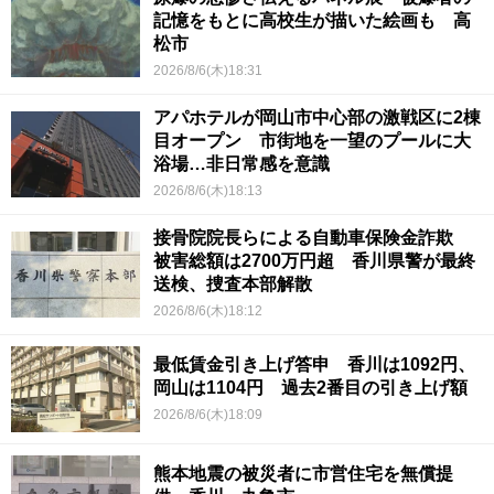
記憶をもとに高校生が描いた絵画も 高
松市
2026/8/6(木)18:31
アパホテルが岡山市中心部の激戦区に2棟
目オープン 市街地を一望のプールに大
浴場…非日常感を意識
2026/8/6(木)18:13
接骨院院長らによる自動車保険金詐欺
被害総額は2700万円超 香川県警が最終
送検、捜査本部解散
2026/8/6(木)18:12
最低賃金引き上げ答申 香川は1092円、
岡山は1104円 過去2番目の引き上げ額
2026/8/6(木)18:09
熊本地震の被災者に市営住宅を無償提