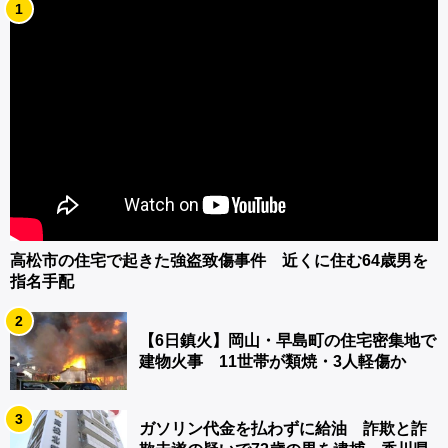
1
高松市の住宅で起きた強盗致傷事件 近くに住む64歳男を
指名手配
2
【6日鎮火】岡山・早島町の住宅密集地で
建物火事 11世帯が類焼・3人軽傷か
3
ガソリン代金を払わずに給油 詐欺と詐