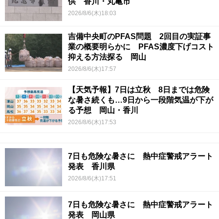
供 香川・丸亀市
2026/8/6(木)18:03
吉備中央町のPFAS問題 2回目の実証事
業の概要明らかに PFAS濃度下げコスト
抑える方法探る 岡山
2026/8/6(木)17:57
【天気予報】7日は立秋 8日までは危険
な暑さ続くも…9日から一段階気温が下が
る予想 岡山・香川
2026/8/6(木)17:53
7日も危険な暑さに 熱中症警戒アラート
発表 香川県
2026/8/6(木)17:51
7日も危険な暑さに 熱中症警戒アラート
発表 岡山県