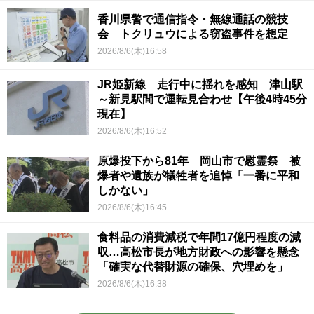
香川県警で通信指令・無線通話の競技
会 トクリュウによる窃盗事件を想定
2026/8/6(木)16:58
JR姫新線 走行中に揺れを感知 津山駅
～新見駅間で運転見合わせ【午後4時45分
現在】
2026/8/6(木)16:52
原爆投下から81年 岡山市で慰霊祭 被
爆者や遺族が犠牲者を追悼「一番に平和
しかない」
2026/8/6(木)16:45
食料品の消費減税で年間17億円程度の減
収…高松市長が地方財政への影響を懸念
「確実な代替財源の確保、穴埋めを」
2026/8/6(木)16:38