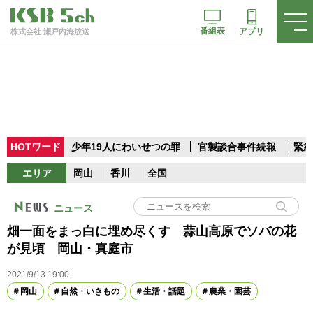
番組表
アプリ
株式会社 瀬戸内海放送
HOTワード
少年19人にわいせつの罪
官製談合事件続報
緊急
エリア
岡山
香川
全国
ニュース
畑一面をまっ白に埋め尽くす 蒜山高原でソバの花
が見頃 岡山・真庭市
2021/9/13 19:00
岡山
自然・いきもの
生活・話題
農業・園芸