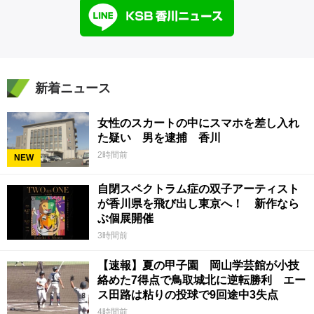
新着ニュース
女性のスカートの中にスマホを差し入れ
た疑い 男を逮捕 香川
2時間前
NEW
自閉スペクトラム症の双子アーティスト
が香川県を飛び出し東京へ！ 新作なら
ぶ個展開催
3時間前
【速報】夏の甲子園 岡山学芸館が小技
絡めた7得点で鳥取城北に逆転勝利 エー
ス田路は粘りの投球で9回途中3失点
4時間前