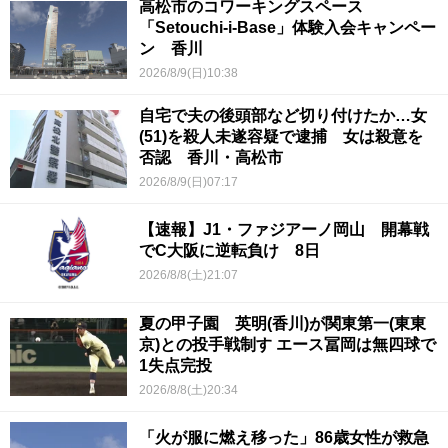
高松市のコワーキングスペース
「Setouchi-i-Base」体験入会キャンペー
ン 香川
2026/8/9(日)10:38
自宅で夫の後頭部など切り付けたか…女
(51)を殺人未遂容疑で逮捕 女は殺意を
否認 香川・高松市
2026/8/9(日)07:17
【速報】J1・ファジアーノ岡山 開幕戦
でC大阪に逆転負け 8日
2026/8/8(土)21:07
夏の甲子園 英明(香川)が関東第一(東東
京)との投手戦制す エース冨岡は無四球で
1失点完投
2026/8/8(土)20:34
「火が服に燃え移った」86歳女性が救急