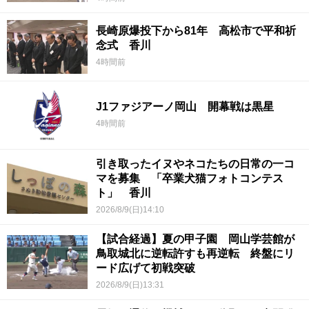
長崎原爆投下から81年 高松市で平和祈
念式 香川
4時間前
J1ファジアーノ岡山 開幕戦は黒星
4時間前
引き取ったイヌやネコたちの日常の一コ
マを募集 「卒業犬猫フォトコンテス
ト」 香川
2026/8/9(日)14:10
【試合経過】夏の甲子園 岡山学芸館が
鳥取城北に逆転許すも再逆転 終盤にリ
ード広げて初戦突破
2026/8/9(日)13:31