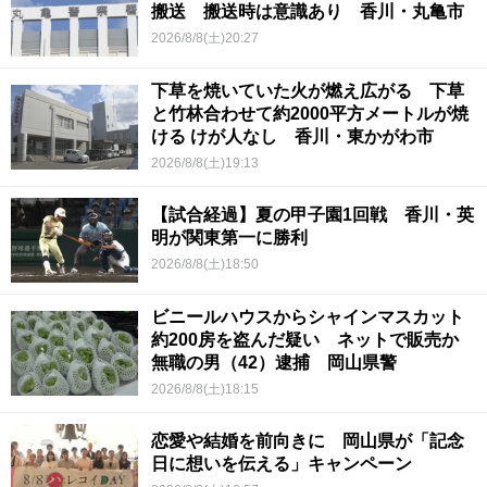
搬送 搬送時は意識あり 香川・丸亀市
2026/8/8(土)20:27
下草を焼いていた火が燃え広がる 下草
と竹林合わせて約2000平方メートルが焼
ける けが人なし 香川・東かがわ市
2026/8/8(土)19:13
【試合経過】夏の甲子園1回戦 香川・英
明が関東第一に勝利
2026/8/8(土)18:50
ビニールハウスからシャインマスカット
約200房を盗んだ疑い ネットで販売か
無職の男（42）逮捕 岡山県警
2026/8/8(土)18:15
恋愛や結婚を前向きに 岡山県が「記念
日に想いを伝える」キャンペーン