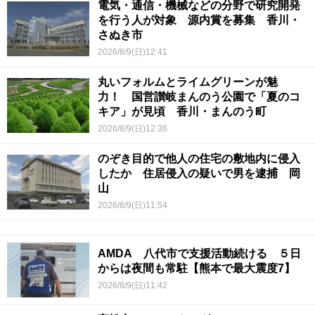
電気・通信・機械などの分野で研究開発
を行う人が対象 源内賞を募集 香川・
さぬき市
2026/8/9(日)12:41
丸いフォルムとライムグリーンが魅
力！ 国営讃岐まんのう公園で「夏のコ
キア」が見頃 香川・まんのう町
2026/8/9(日)12:36
のぞき目的で他人の住宅の敷地内に侵入
したか 住居侵入の疑いで男を逮捕 岡
山
2026/8/9(日)11:54
AMDA 八代市で支援活動続ける ５日
からは夜間も常駐【熊本で最大震度7】
2026/8/9(日)11:42