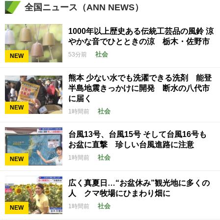
全国ニュース（ANN NEWS）
1000年以上歴史ある伝統工芸品の風鈴 涼
やかな音でひとときの涼 栃木・佐野市
社会
53分前
NEW
熊本 少ない水でも洗濯できる洗剤 能登
半島地震きっかけに開発 断水の八代市
に届く
NEW
社会
1時間前
台風13号、台風15号 そして台風16号も
お盆に直撃 珍しい台風進路に注意
社会
1時間前
NEW
広く真夏日…“お盆休み”観光地に多くの
人 クマ牧場にひまわり畑に
社会
1時間前
NEW