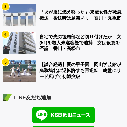
3
「火が服に燃え移った」86歳女性が救急
搬送 搬送時は意識あり 香川・丸亀市
4
自宅で夫の後頭部など切り付けたか…女
(51)を殺人未遂容疑で逮捕 女は殺意を
否認 香川・高松市
5
【試合経過】夏の甲子園 岡山学芸館が
鳥取城北に逆転許すも再逆転 終盤にリ
ード広げて初戦突破
LINE友だち追加