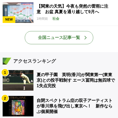
【関東の天気】今夜も突然の雷雨に注
意 お盆 真夏を通り越して9月へ
社会
1時間前
NEW
全国ニュース記事一覧
アクセスランキング
1
夏の甲子園 英明(香川)が関東第一(東東
京)との投手戦制す エース冨岡は無四球で
1失点完投
2
自閉スペクトラム症の双子アーティスト
が香川県を飛び出し東京へ！ 新作なら
ぶ個展開催