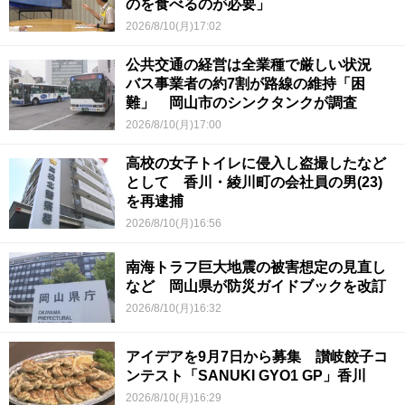
のを食べるのが必要」
2026/8/10(月)17:02
公共交通の経営は全業種で厳しい状況
バス事業者の約7割が路線の維持「困
難」 岡山市のシンクタンクが調査
2026/8/10(月)17:00
高校の女子トイレに侵入し盗撮したなど
として 香川・綾川町の会社員の男(23)
を再逮捕
2026/8/10(月)16:56
南海トラフ巨大地震の被害想定の見直し
など 岡山県が防災ガイドブックを改訂
2026/8/10(月)16:32
アイデアを9月7日から募集 讃岐餃子コ
ンテスト「SANUKI GYO1 GP」香川
2026/8/10(月)16:29