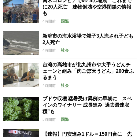
南米コロンビアでM7.4の地震 これまで
に20人死亡 建物倒壊や空港閉鎖の情報
も
国際
4時間前
新潟市の海水浴場で親子3人流され子ども
2人死亡
社会
4時間前
台湾の高雄市が北九州市や大手うどんチ
ェーンと組み「肉ごぼ天うどん」200食ふ
るまう
社会
4時間前
ブドウ収穫 猛暑受け異例の早朝に スペ
インのワイナリー 成長進み“過去最速収
穫”も
国際
5時間前
【速報】円安進み1ドル＝159円台に 先