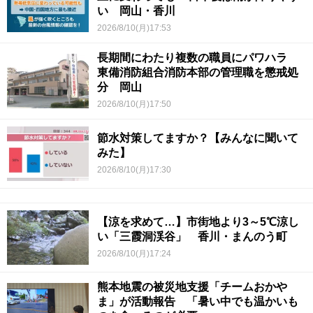
い 岡山・香川
2026/8/10(月)17:53
長期間にわたり複数の職員にパワハラ
東備消防組合消防本部の管理職を懲戒処
分 岡山
2026/8/10(月)17:50
節水対策してますか？【みんなに聞いて
みた】
2026/8/10(月)17:30
【涼を求めて…】市街地より3～5℃涼し
い「三霞洞渓谷」 香川・まんのう町
2026/8/10(月)17:24
熊本地震の被災地支援「チームおかや
ま」が活動報告 「暑い中でも温かいも