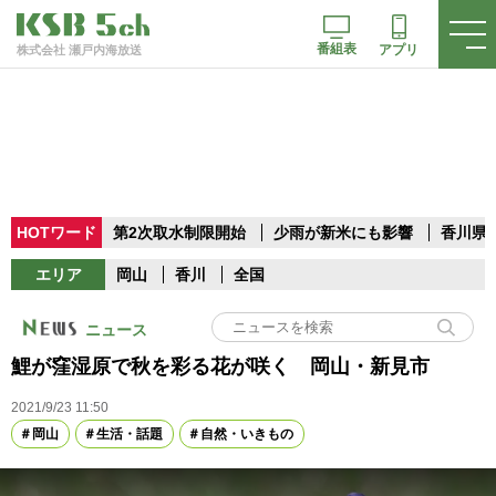
番組表
アプリ
株式会社 瀬戸内海放送
HOTワード
第2次取水制限開始
少雨が新米にも影響
香川県
エリア
岡山
香川
全国
ニュース
鯉が窪湿原で秋を彩る花が咲く 岡山・新見市
2021/9/23 11:50
岡山
生活・話題
自然・いきもの