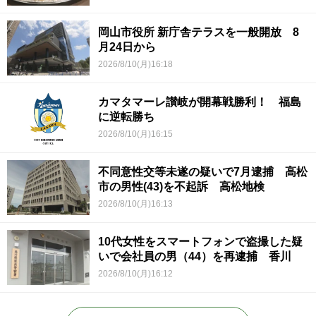
岡山市役所 新庁舎テラスを一般開放 8
月24日から
2026/8/10(月)16:18
カマタマーレ讃岐が開幕戦勝利！ 福島
に逆転勝ち
2026/8/10(月)16:15
不同意性交等未遂の疑いで7月逮捕 高松
市の男性(43)を不起訴 高松地検
2026/8/10(月)16:13
10代女性をスマートフォンで盗撮した疑
いで会社員の男（44）を再逮捕 香川
2026/8/10(月)16:12