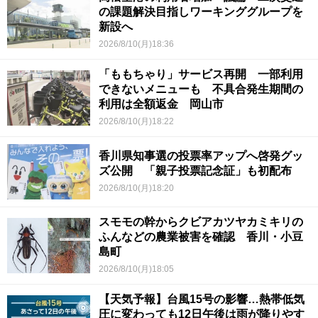
の課題解決目指しワーキンググループを
新設へ
2026/8/10(月)18:36
「ももちゃり」サービス再開 一部利用
できないメニューも 不具合発生期間の
利用は全額返金 岡山市
2026/8/10(月)18:22
香川県知事選の投票率アップへ啓発グッ
ズ公開 「親子投票記念証」も初配布
2026/8/10(月)18:20
スモモの幹からクビアカツヤカミキリの
ふんなどの農業被害を確認 香川・小豆
島町
2026/8/10(月)18:05
【天気予報】台風15号の影響…熱帯低気
圧に変わっても12日午後は雨が降りやす