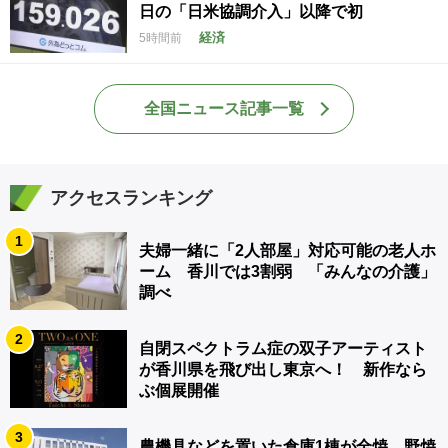
日の「日米協調介入」以降で初
経済
5時間前
全国ニュース記事一覧
アクセスランキング
1
夫婦一緒に「2人部屋」対応可能の老人ホ
ーム 香川では3割弱 「みんなの介護」
調べ
2
自閉スペクトラム症の双子アーティスト
が香川県を飛び出し東京へ！ 新作なら
ぶ個展開催
3
農機具などを置いた倉庫1棟が全焼 野焼