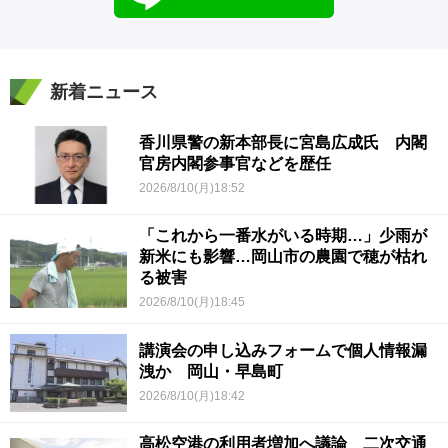
新着ニュース
香川県警の新本部長に宮島広成氏 内閣
官房内閣参事官などを歴任
2026/8/10(月)18:52
「これから一番水がいる時期…」少雨が
新米にも影響…岡山市の農園で穂が枯れ
る被害
2026/8/10(月)18:45
講演会の申し込みフォームで個人情報漏
洩か 岡山・早島町
2026/8/10(月)18:42
高松空港の利用者増加へ議論 二次交通