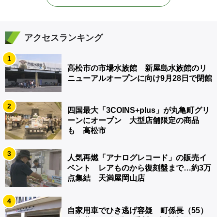
アクセスランキング
1
高松市の市場水族館 新屋島水族館のリ
ニューアルオープンに向け9月28日で閉館
2
四国最大「3COINS+plus」が丸亀町グリ
ーンにオープン 大型店舗限定の商品
も 高松市
3
人気再燃「アナログレコード」の販売イ
ベント レアものから復刻盤まで…約3万
点集結 天満屋岡山店
4
自家用車でひき逃げ容疑 町係長（55）