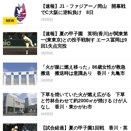
【速報】J1・ファジアーノ岡山 開幕戦
でC大阪に逆転負け 8日
2時間前
NEW
【速報】夏の甲子園 英明(香川)が関東第
一(東東京)との投手戦制す エース冨岡は9
回1失点完投
3時間前
「火が服に燃え移った」86歳女性が救急
搬送 搬送時は意識あり 香川・丸亀市
3時間前
下草を焼いていた火が燃え広がる 下草
と竹林合わせて約2000㎡が焼ける けが人
なし 香川・東かがわ市
4時間前
【試合経過】夏の甲子園1回戦 香川・英