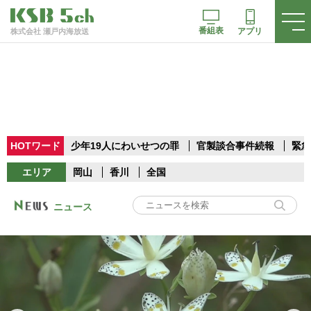
番組表
アプリ
株式会社 瀬戸内海放送
HOTワード
少年19人にわいせつの罪
官製談合事件続報
緊急
エリア
岡山
香川
全国
ニュース