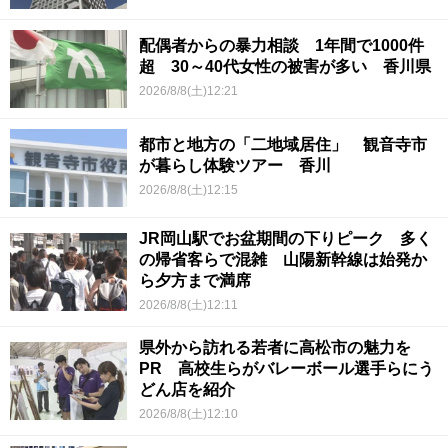
配偶者からの暴力相談 1年間で1000件
超 30～40代女性の被害が多い 香川県
2026/8/8(土)12:21
都市と地方の「二地域居住」 観音寺市
が暮らし体験ツアー 香川
2026/8/8(土)12:15
JR岡山駅でお盆期間の下りピーク 多く
の帰省客らで混雑 山陽新幹線は始発か
ら夕方まで満席
2026/8/8(土)12:11
県外から訪れる若者に高松市の魅力を
PR 高校生らがバレーボール選手らにう
どん店を紹介
2026/8/8(土)12:10