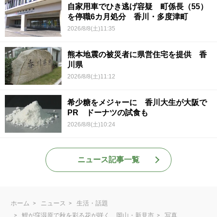
自家用車でひき逃げ容疑 町係長（55）
を停職6カ月処分 香川・多度津町
2026/8/8(土)11:35
熊本地震の被災者に県営住宅を提供 香
川県
2026/8/8(土)11:12
希少糖をメジャーに 香川大生が大阪で
PR ドーナツの試食も
2026/8/8(土)10:24
ニュース記事一覧
ホーム
ニュース
生活・話題
鯉が窪湿原で秋を彩る花が咲く 岡山・新見市
写真