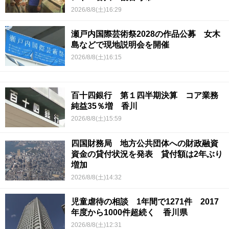
2026/8/8(土)16:29
瀬戸内国際芸術祭2028の作品公募 女木
島などで現地説明会を開催
2026/8/8(土)16:15
百十四銀行 第１四半期決算 コア業務
純益35％増 香川
2026/8/8(土)15:59
四国財務局 地方公共団体への財政融資
資金の貸付状況を発表 貸付額は2年ぶり
増加
2026/8/8(土)14:32
児童虐待の相談 1年間で1271件 2017
年度から1000件超続く 香川県
2026/8/8(土)12:31