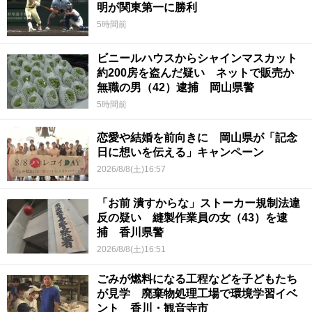
明が関東第一に勝利
5時間前
ビニールハウスからシャインマスカット
約200房を盗んだ疑い ネットで販売か
無職の男（42）逮捕 岡山県警
5時間前
恋愛や結婚を前向きに 岡山県が「記念
日に想いを伝える」キャンペーン
2026/8/8(土)16:57
「お前 潰すからな」ストーカー規制法違
反の疑い 縫製作業員の女（43）を逮
捕 香川県警
2026/8/8(土)16:51
ごみが燃料になる工程などを子どもたち
が見学 廃棄物処理工場で環境学習イベ
ント 香川・観音寺市