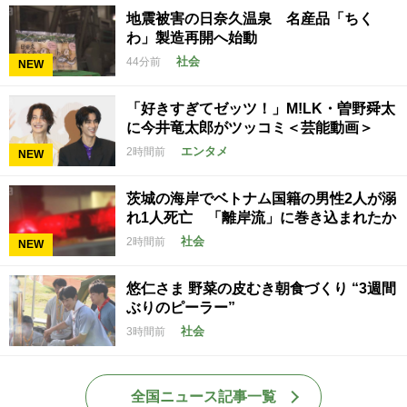
地震被害の日奈久温泉 名産品「ちく
わ」製造再開へ始動
社会
44分前
NEW
「好きすぎてゼッツ！」M!LK・曽野舜太
に今井竜太郎がツッコミ＜芸能動画＞
エンタメ
2時間前
NEW
茨城の海岸でベトナム国籍の男性2人が溺
れ1人死亡 「離岸流」に巻き込まれたか
社会
2時間前
NEW
悠仁さま 野菜の皮むき朝食づくり “3週間
ぶりのピーラー”
社会
3時間前
全国ニュース記事一覧