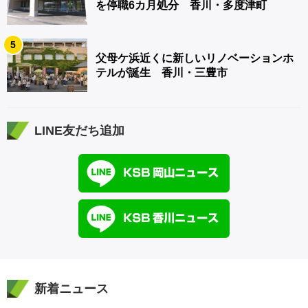
を停職6カ月処分 香川・多度津町
5
父母ケ浜近くに新しいリノベーションホ
テルが誕生 香川・三豊市
LINE友だち追加
新着ニュース