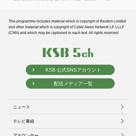
This programme includes material which is copyright of Reuters Limited
and
other material which is copyright of Cable News Network LP, LLLP
(CNN) and
which may be captioned in each text. All rights reserved.
KSB 公式SNSアカウント
配信メディア一覧
ニュース
テレビ番組
アナウンサー