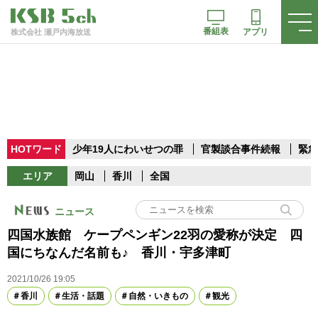
番組表
アプリ
株式会社 瀬戸内海放送
HOTワード
少年19人にわいせつの罪
官製談合事件続報
緊急
エリア
岡山
香川
全国
ニュース
四国水族館 ケープペンギン22羽の愛称が決定 四
国にちなんだ名前も♪ 香川・宇多津町
2021/10/26 19:05
香川
生活・話題
自然・いきもの
観光