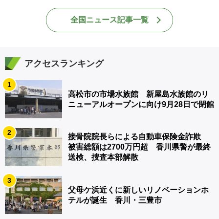
全国ニュース記事一覧
アクセスランキング
1
高松市の市場水族館 新屋島水族館のリ
ニューアルオープンに向け9月28日で閉館
2
接骨院院長らによる自動車保険金詐欺
被害総額は2700万円超 香川県警が最終
送検、捜査本部解散
3
父母ケ浜近くに新しいリノベーションホ
テルが誕生 香川・三豊市