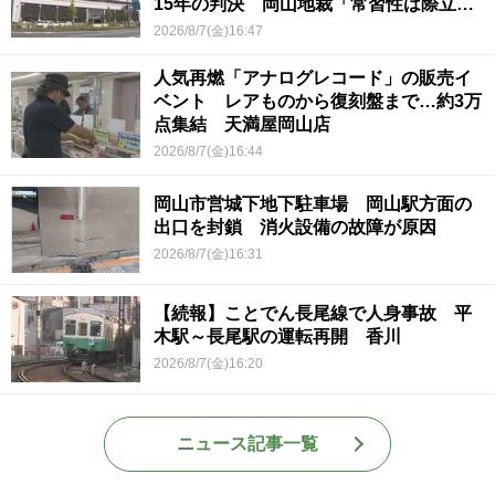
15年の判決 岡山地裁「常習性は際立っ
ていて被害結果も非常に重い」
2026/8/7(金)16:47
人気再燃「アナログレコード」の販売イ
ベント レアものから復刻盤まで…約3万
点集結 天満屋岡山店
2026/8/7(金)16:44
岡山市営城下地下駐車場 岡山駅方面の
出口を封鎖 消火設備の故障が原因
2026/8/7(金)16:31
【続報】ことでん長尾線で人身事故 平
木駅～長尾駅の運転再開 香川
2026/8/7(金)16:20
ニュース記事一覧