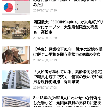
みた】
2026/8/7(金)17:30
四国最大「3COINS+plus」が丸亀町グリ
ーンにオープン 大型店舗限定の商品
も 高松市
2026/8/7(金)17:29
【特集】原爆投下81年 戦争の記憶を受
け継ぐ…平和を願う高松市の9歳の少女
2026/8/7(金)17:19
「入所者が暴れている」高齢者向け住宅
で職員を包丁で突く 傷害の疑いで79歳
男を現行犯逮捕 香川県警
2026/8/7(金)17:08
8～13歳の少年19人にわいせつな行為を
した罪など 元団体職員の男(31)に懲役