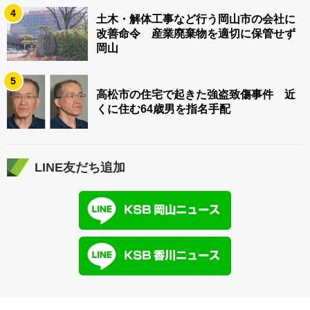
4
土木・解体工事など行う岡山市の会社に
改善命令 産業廃棄物を適切に保管せず
岡山
5
高松市の住宅で起きた強盗致傷事件 近
くに住む64歳男を指名手配
LINE友だち追加