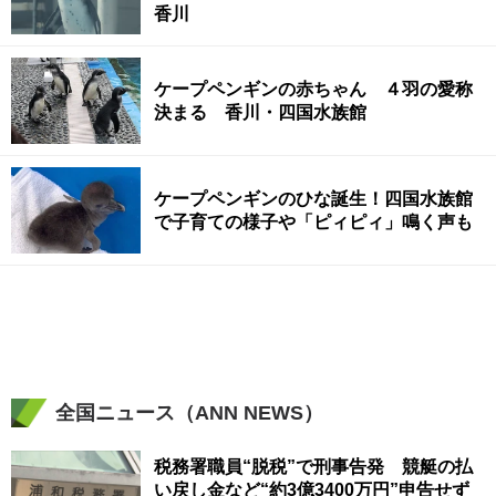
香川
ケープペンギンの赤ちゃん ４羽の愛称
決まる 香川・四国水族館
ケープペンギンのひな誕生！四国水族館
で子育ての様子や「ピィピィ」鳴く声も
全国ニュース（ANN NEWS）
税務署職員“脱税”で刑事告発 競艇の払
い戻し金など“約3億3400万円”申告せず