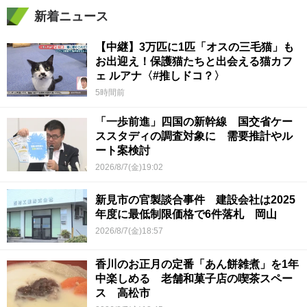
新着ニュース
【中継】3万匹に1匹「オスの三毛猫」も
お出迎え！保護猫たちと出会える猫カフ
ェ ルアナ〈#推しドコ？〉
5時間前
「一歩前進」四国の新幹線 国交省ケー
ススタディの調査対象に 需要推計やル
ート案検討
2026/8/7(金)19:02
新見市の官製談合事件 建設会社は2025
年度に最低制限価格で6件落札 岡山
2026/8/7(金)18:57
香川のお正月の定番「あん餅雑煮」を1年
中楽しめる 老舗和菓子店の喫茶スペー
ス 高松市