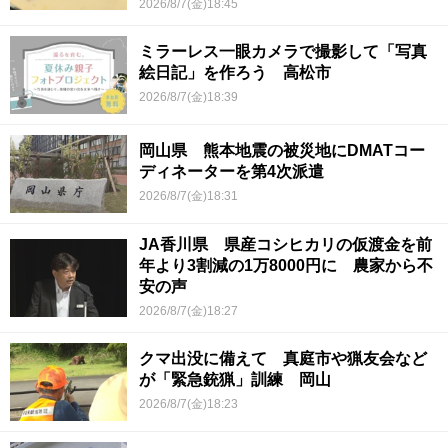
2026/8/7(金)18:45
ミラーレス一眼カメラで撮影して「写真
絵日記」を作ろう 高松市
2026/8/7(金)18:39
岡山県 熊本地震の被災地にDMATコー
ディネーターを第4次派遣
2026/8/7(金)18:31
JA香川県 県産コシヒカリの仮渡金を前
年より3割減の1万8000円に 農家から不
安の声
2026/8/7(金)18:27
クマ出没に備えて 真庭市や猟友会など
が「緊急銃猟」訓練 岡山
2026/8/7(金)18:23