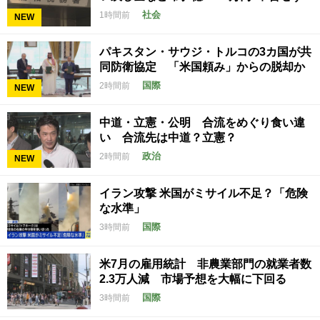
社会
1時間前
NEW
パキスタン・サウジ・トルコの3カ国が共
同防衛協定 「米国頼み」からの脱却か
国際
2時間前
NEW
中道・立憲・公明 合流をめぐり食い違
い 合流先は中道？立憲？
政治
2時間前
NEW
イラン攻撃 米国がミサイル不足？「危険
な水準」
国際
3時間前
米7月の雇用統計 非農業部門の就業者数
2.3万人減 市場予想を大幅に下回る
国際
3時間前