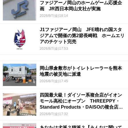
ファジアーノ岡山のホームゲーム応援企
画 JR西日本岡山支社が実施
2026/8/7(金)18:14
J1ファジアーノ岡山 JFE晴れの国スタ
ジアムで開催の第2節長崎戦 ホームエリ
アのチケット完売
2026/8/7(金)17:53
岡山県倉敷市がトイレトレーラーを熊本
地震の被災地に派遣
2026/8/7(金)17:45
四国最大級！ダイソー系複合店がイオン
モール高松にオープン THREEPPY・
Standard Products・DAISOの複合店は
香川県初
2026/8/7(金)17:32
あなたは犬派？猫派？【みんなに聞いて