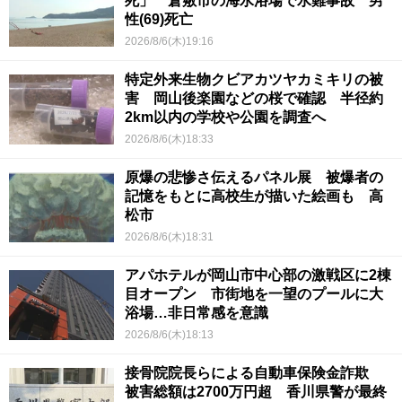
死」 倉敷市の海水浴場で水難事故 男
性(69)死亡
2026/8/6(木)19:16
特定外来生物クビアカツヤカミキリの被
害 岡山後楽園などの桜で確認 半径約
2km以内の学校や公園を調査へ
2026/8/6(木)18:33
原爆の悲惨さ伝えるパネル展 被爆者の
記憶をもとに高校生が描いた絵画も 高
松市
2026/8/6(木)18:31
アパホテルが岡山市中心部の激戦区に2棟
目オープン 市街地を一望のプールに大
浴場…非日常感を意識
2026/8/6(木)18:13
接骨院院長らによる自動車保険金詐欺
被害総額は2700万円超 香川県警が最終