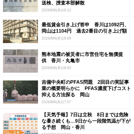
送検、捜査本部解散
2026/8/6(木)18:12
最低賃金引き上げ答申 香川は1092円、
岡山は1104円 過去2番目の引き上げ額
2026/8/6(木)18:09
熊本地震の被災者に市営住宅を無償提
供 香川・丸亀市
2026/8/6(木)18:03
吉備中央町のPFAS問題 2回目の実証事
業の概要明らかに PFAS濃度下げコスト
抑える方法探る 岡山
2026/8/6(木)17:57
【天気予報】7日は立秋 8日までは危険
な暑さ続くも…9日から一段階気温が下が
る予想 岡山・香川