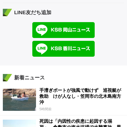
LINE友だち追加
新着ニュース
手漕ぎボートが強風で動けず 巡視艇が
救助 けが人なし・笠岡市の北木島南方
沖
5時間前
死因は「内因性の疾患に起因する溺