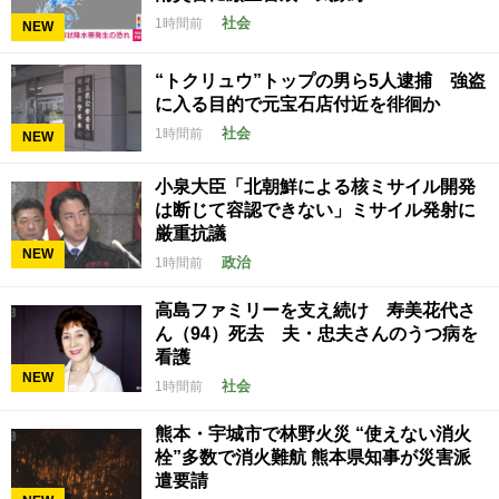
社会
1時間前
NEW
“トクリュウ”トップの男ら5人逮捕 強盗
に入る目的で元宝石店付近を徘徊か
社会
1時間前
NEW
小泉大臣「北朝鮮による核ミサイル開発
は断じて容認できない」ミサイル発射に
厳重抗議
NEW
政治
1時間前
高島ファミリーを支え続け 寿美花代さ
ん（94）死去 夫・忠夫さんのうつ病を
看護
NEW
社会
1時間前
熊本・宇城市で林野火災 “使えない消火
栓”多数で消火難航 熊本県知事が災害派
遣要請