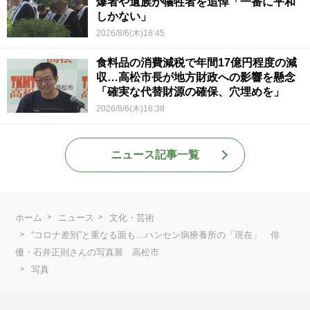
爆者や遺族が犠牲者を追悼「一番に平和
しかない」
2026/8/6(木)16:45
食料品の消費減税で年間17億円程度の減
収…高松市長が地方財政への影響を懸念
「確実な代替財源の確保、穴埋めを」
2026/8/6(木)16:38
ニュース記事一覧
ホーム
ニュース
文化・芸術
“コロナ差別”と重なる面も…ハンセン病療養所の「現在」 俳
優・石井正則さんの写真展 高松市
写真