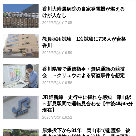
香川大附属病院の自家発電機が燃える
けが人なし
2026/8/6(木)17:05
教員採用試験 1次試験に736人が合格
香川
2026/8/6(木)16:59
香川県警で通信指令・無線通話の競技
会 トクリュウによる窃盗事件を想定
2026/8/6(木)16:58
JR姫新線 走行中に揺れを感知 津山駅
～新見駅間で運転見合わせ【午後4時45分
現在】
2026/8/6(木)16:52
原爆投下から81年 岡山市で慰霊祭 被