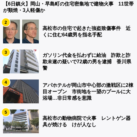
【6日鎮火】岡山・早島町の住宅密集地で建物火事 11世帯
が類焼・3人軽傷か
2
高松市の住宅で起きた強盗致傷事件 近
くに住む64歳男を指名手配
3
ガソリン代金を払わずに給油 詐欺と詐
欺未遂の疑いで72歳の男を逮捕 香川県
警
4
アパホテルが岡山市中心部の激戦区に2棟
目オープン 市街地を一望のプールに大
浴場…非日常感を意識
5
高松市の動物病院で火事 レントゲン器
具が焼ける けが人なし