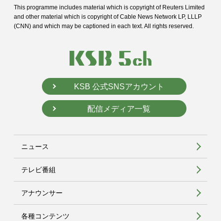
This programme includes material which is copyright of Reuters Limited
and
other material which is copyright of Cable News Network LP, LLLP
(CNN) and
which may be captioned in each text. All rights reserved.
KSB 公式SNSアカウント
配信メディア一覧
ニュース
テレビ番組
アナウンサー
各種コンテンツ