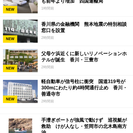
も前年より増加 四国運輸局
1時間前
NEW
香川県の金融機関 熊本地震の特別相談
窓口を設置
2時間前
NEW
父母ケ浜近くに新しいリノベーションホ
テルが誕生 香川・三豊市
2時間前
NEW
軽自動車が信号柱に衝突 国道319号が
300mにわたり約4時間通行止め 香川・
善通寺市
NEW
2時間前
手漕ぎボートが強風で動けず 巡視艇が
救助 けが人なし・笠岡市の北木島南方
沖