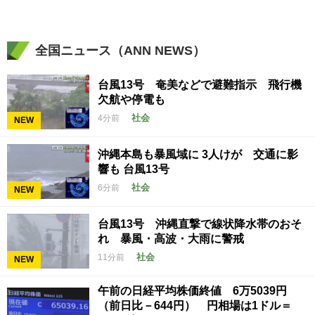
全国ニュース（ANN NEWS）
台風13号 奄美などで避難指示 飛行機
欠航や停電も
社会
4分前
NEW
沖縄本島も暴風域に 3人けが 交通に影
響も 台風13号
社会
6分前
NEW
台風13号 沖縄直撃で線状降水帯のおそ
れ 暴風・高波・大雨に警戒
社会
11分前
NEW
午前の日経平均株価終値 6万5039円
（前日比－644円） 円相場は1ドル＝