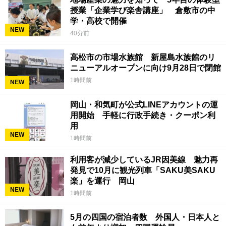
授業「企業学び楽舎講座」 倉敷市の中
学・高校で開催
NEW
40分前
高松市の市場水族館 新屋島水族館のリ
ニューアルオープンに向け9月28日で閉館
1時間前
NEW
岡山・和気町が公式LINEアカウントの運
用開始 手軽に行政手続き・クーポン利
用
NEW
1時間前
利用客が減少しているJR因美線 魅力再
発見で10月に観光列車「SAKU美SAKU
楽」を運行 岡山
NEW
1時間前
5月の四国の宿泊者数 外国人・日本人と