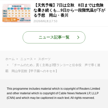
【天気予報】7日は立秋 8日までは危険
な暑さ続くも…9日から一段階気温が下が
る予想 岡山・香川
2026/8/6(木)17:53
ニュース記事一覧
ホーム
ニュース
スポーツ
「チームのため」貫く主将は3塁ランコーと伝令役 声で導く連
覇 岡山学芸館【甲子園へのキセキ】
This programme includes material which is copyright of Reuters Limited
and
other material which is copyright of Cable News Network LP, LLLP
(CNN) and
which may be captioned in each text. All rights reserved.