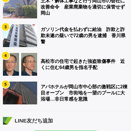
土木・解体工事など行う岡山市の会社に
改善命令 産業廃棄物を適切に保管せず
岡山
3
ガソリン代金を払わずに給油 詐欺と詐
欺未遂の疑いで72歳の男を逮捕 香川県
警
4
高松市の住宅で起きた強盗致傷事件 近
くに住む64歳男を指名手配
5
アパホテルが岡山市中心部の激戦区に2棟
目オープン 市街地を一望のプールに大
浴場…非日常感を意識
LINE友だち追加