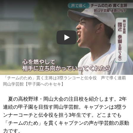
Play
「チームのため」貫く主将は3塁ランコーと伝令役 声で導く連覇
岡山学芸館【甲子園へのキセキ】
夏の高校野球・岡山大会の注目校を紹介します。2年
連続の甲子園を目指す岡山学芸館。キャプテンは3塁ラ
ンナーコーチと伝令役を担う3年生です。どこまでも
「チームのため」を貫くキャプテンの声が学芸館の原動
力です。