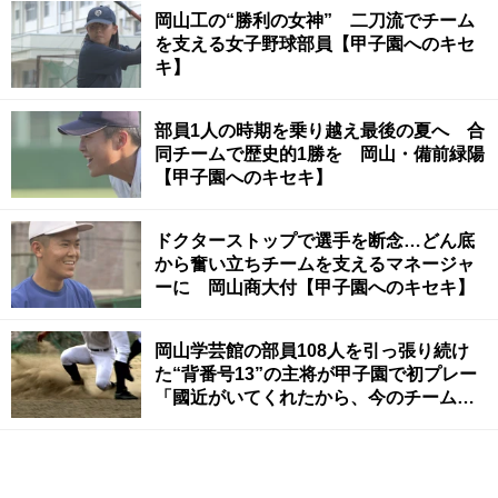
岡山工の“勝利の女神” 二刀流でチーム
を支える女子野球部員【甲子園へのキセ
キ】
部員1人の時期を乗り越え最後の夏へ 合
同チームで歴史的1勝を 岡山・備前緑陽
【甲子園へのキセキ】
ドクターストップで選手を断念…どん底
から奮い立ちチームを支えるマネージャ
ーに 岡山商大付【甲子園へのキセキ】
岡山学芸館の部員108人を引っ張り続け
た“背番号13”の主将が甲子園で初プレー
「國近がいてくれたから、今のチームが
ある」