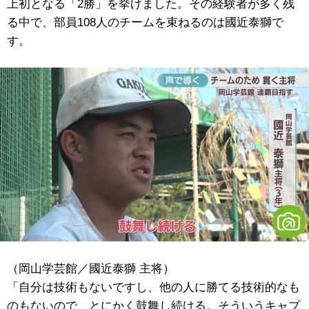
上初となる「2勝」を挙げました。その経験者が多く残
る中で、部員108人のチームを束ねるのは國近泰獅で
す。
（岡山学芸館／國近泰獅 主将）
「自分は技術もないですし、他の人に勝てる技術的なも
のもないので、とにかく鼓舞し続ける。そういうキャプ