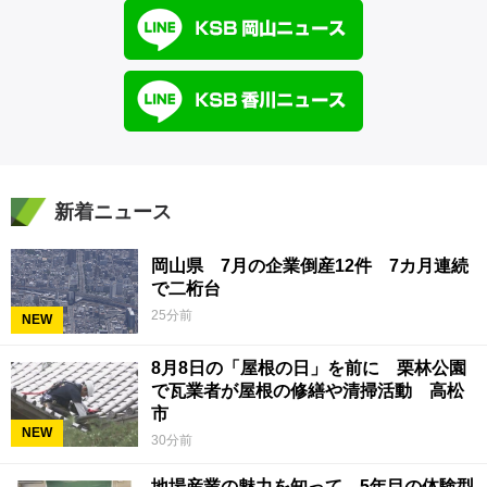
新着ニュース
岡山県 7月の企業倒産12件 7カ月連続
で二桁台
25分前
NEW
8月8日の「屋根の日」を前に 栗林公園
で瓦業者が屋根の修繕や清掃活動 高松
市
NEW
30分前
地場産業の魅力を知って 5年目の体験型