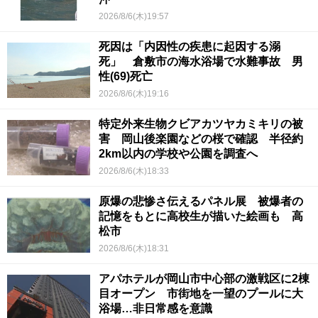
2026/8/6(木)19:57
死因は「内因性の疾患に起因する溺
死」 倉敷市の海水浴場で水難事故 男
性(69)死亡
2026/8/6(木)19:16
特定外来生物クビアカツヤカミキリの被
害 岡山後楽園などの桜で確認 半径約
2km以内の学校や公園を調査へ
2026/8/6(木)18:33
原爆の悲惨さ伝えるパネル展 被爆者の
記憶をもとに高校生が描いた絵画も 高
松市
2026/8/6(木)18:31
アパホテルが岡山市中心部の激戦区に2棟
目オープン 市街地を一望のプールに大
浴場…非日常感を意識