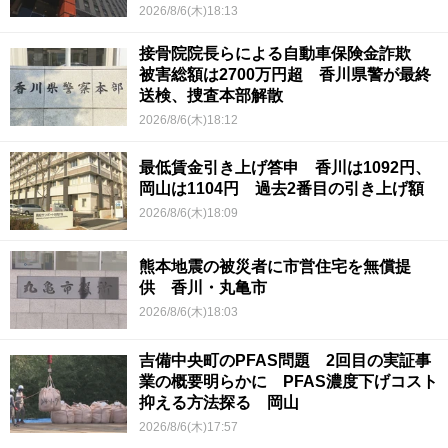
2026/8/6(木)18:13
接骨院院長らによる自動車保険金詐欺
被害総額は2700万円超 香川県警が最終
送検、捜査本部解散
2026/8/6(木)18:12
最低賃金引き上げ答申 香川は1092円、
岡山は1104円 過去2番目の引き上げ額
2026/8/6(木)18:09
熊本地震の被災者に市営住宅を無償提
供 香川・丸亀市
2026/8/6(木)18:03
吉備中央町のPFAS問題 2回目の実証事
業の概要明らかに PFAS濃度下げコスト
抑える方法探る 岡山
2026/8/6(木)17:57