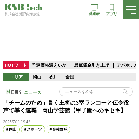
番組表
アプリ
株式会社 瀬戸内海放送
HOTワード
予定価格漏えいか
最低賃金引き上げ
アパホテル
エリア
岡山
香川
全国
ニュース
「チームのため」貫く主将は3塁ランコーと伝令役
声で導く連覇 岡山学芸館【甲子園へのキセキ】
2025/7/11 19:42
岡山
スポーツ
高校野球