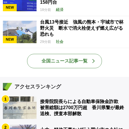
158円台
NEW
経済
18分前
台風13号接近 強風の熊本・宇城市で林
野火災 断水で消火栓使えず燃え広がる
恐れも
NEW
社会
29分前
全国ニュース記事一覧
アクセスランキング
1
接骨院院長らによる自動車保険金詐欺
被害総額は2700万円超 香川県警が最終
送検、捜査本部解散
2