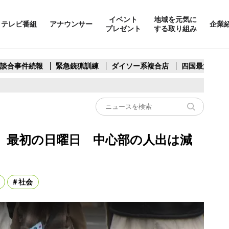
イベント
地域を元気に
テレビ番組
アナウンサー
企業
プレゼント
する取り組み
製談合事件続報
緊急銃猟訓練
ダイソー系複合店
四国最大スリ
、最初の日曜日 中心部の人出は減
社会