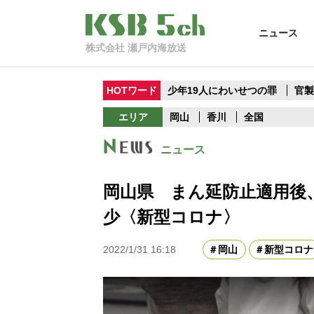
ニュース
株式会社 瀬戸内海放送
HOTワード
少年19人にわいせつの罪
官
エリア
岡山
香川
全国
ニュース
岡山県 まん延防止適用後
少〈新型コロナ〉
2022/1/31 16:18
岡山
新型コロナ