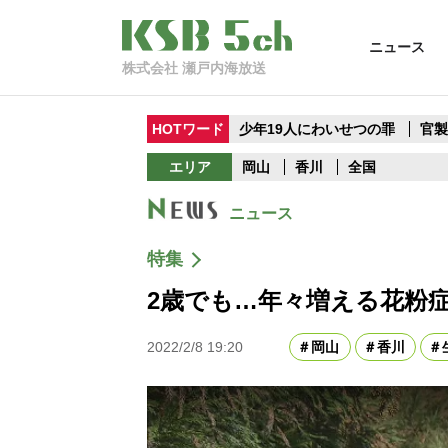
ニュース
株式会社 瀬戸内海放送
HOTワード
少年19人にわいせつの罪
官
エリア
岡山
香川
全国
ニュース
特集
2歳でも…年々増える花粉
2022/2/8 19:20
岡山
香川