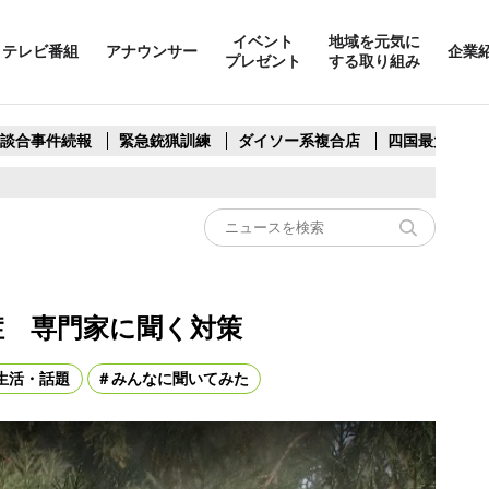
イベント
地域を元気に
テレビ番組
アナウンサー
企業
プレゼント
する取り組み
製談合事件続報
緊急銃猟訓練
ダイソー系複合店
四国最大スリ
症 専門家に聞く対策
生活・話題
みんなに聞いてみた