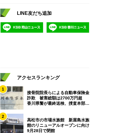
LINE友だち追加
アクセスランキング
1
接骨院院長らによる自動車保険金
詐欺 被害総額は2700万円超
香川県警が最終送検、捜査本部解
散
2
高松市の市場水族館 新屋島水族
館のリニューアルオープンに向け
9月28日で閉館