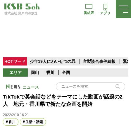
番組表
アプリ
株式会社 瀬戸内海放送
HOTワード
少年19人にわいせつの罪
官製談合事件続報
緊急
エリア
岡山
香川
全国
ニュース
TikTokで英会話などをテーマにした動画が話題の2
人 地元・香川県で新たな企画を開始
2022/2/10 16:21
香川
生活・話題