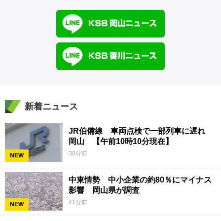
新着ニュース
JR伯備線 車両点検で一部列車に遅れ
岡山 【午前10時10分現在】
30分前
NEW
中東情勢 中小企業の約80％にマイナス
影響 岡山県が調査
41分前
NEW