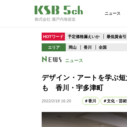
ニュース
株式会社 瀬戸内海放送
HOTワード
予定価格漏えいか
最低賃金引
エリア
岡山
香川
全国
ニュース
デザイン・アートを学ぶ短
も 香川・宇多津町
2022/2/18 16:20
香川
文化・芸術