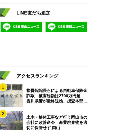
LINE友だち追加
アクセスランキング
1
接骨院院長らによる自動車保険金
詐欺 被害総額は2700万円超
香川県警が最終送検、捜査本部解
散
2
土木・解体工事など行う岡山市の
会社に改善命令 産業廃棄物を適
切に保管せず 岡山