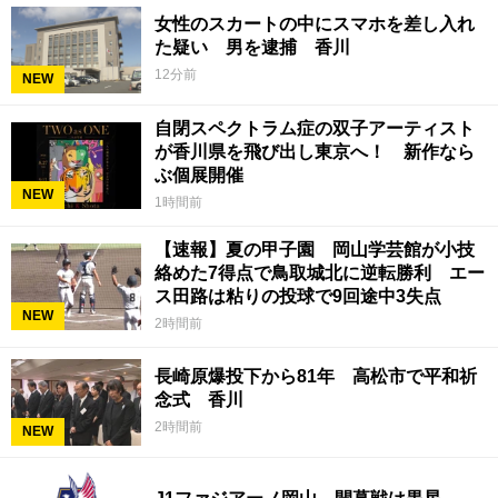
女性のスカートの中にスマホを差し入れ
た疑い 男を逮捕 香川
12分前
NEW
自閉スペクトラム症の双子アーティスト
が香川県を飛び出し東京へ！ 新作なら
ぶ個展開催
NEW
1時間前
【速報】夏の甲子園 岡山学芸館が小技
絡めた7得点で鳥取城北に逆転勝利 エー
ス田路は粘りの投球で9回途中3失点
NEW
2時間前
長崎原爆投下から81年 高松市で平和祈
念式 香川
2時間前
NEW