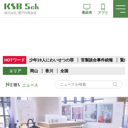
番組表
アプリ
株式会社 瀬戸内海放送
HOTワード
少年19人にわいせつの罪
官製談合事件続報
緊急
エリア
岡山
香川
全国
ニュース