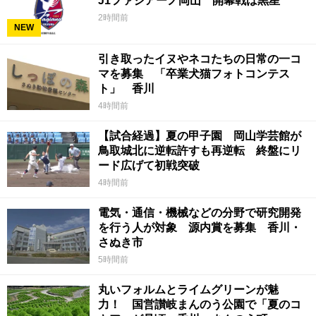
J1ファジアーノ岡山 開幕戦は黒星
2時間前
NEW
引き取ったイヌやネコたちの日常の一コ
マを募集 「卒業犬猫フォトコンテス
ト」 香川
4時間前
【試合経過】夏の甲子園 岡山学芸館が
鳥取城北に逆転許すも再逆転 終盤にリ
ード広げて初戦突破
4時間前
電気・通信・機械などの分野で研究開発
を行う人が対象 源内賞を募集 香川・
さぬき市
5時間前
丸いフォルムとライムグリーンが魅
力！ 国営讃岐まんのう公園で「夏のコ