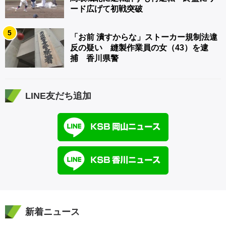
ード広げて初戦突破
5
「お前 潰すからな」ストーカー規制法違
反の疑い 縫製作業員の女（43）を逮
捕 香川県警
LINE友だち追加
新着ニュース