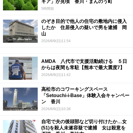
キア」が見頃 香川・まんのう町
5時間前
のぞき目的で他人の住宅の敷地内に侵入
したか 住居侵入の疑いで男を逮捕 岡
山
2026/8/9(日)11:54
AMDA 八代市で支援活動続ける ５日
からは夜間も常駐【熊本で最大震度7】
2026/8/9(日)11:42
高松市のコワーキングスペース
「Setouchi-i-Base」体験入会キャンペー
ン 香川
2026/8/9(日)10:38
自宅で夫の後頭部など切り付けたか…女
(51)を殺人未遂容疑で逮捕 女は殺意を