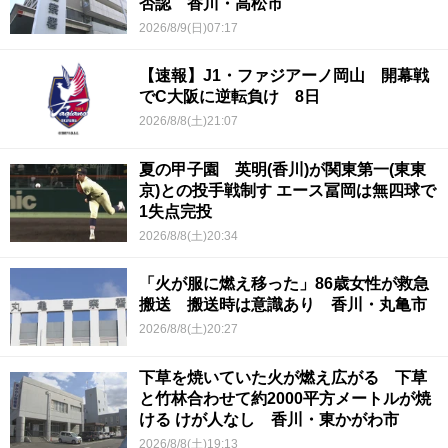
否認 香川・高松市
2026/8/9(日)07:17
【速報】J1・ファジアーノ岡山 開幕戦
でC大阪に逆転負け 8日
2026/8/8(土)21:07
夏の甲子園 英明(香川)が関東第一(東東
京)との投手戦制す エース冨岡は無四球で
1失点完投
2026/8/8(土)20:34
「火が服に燃え移った」86歳女性が救急
搬送 搬送時は意識あり 香川・丸亀市
2026/8/8(土)20:27
下草を焼いていた火が燃え広がる 下草
と竹林合わせて約2000平方メートルが焼
ける けが人なし 香川・東かがわ市
2026/8/8(土)19:13