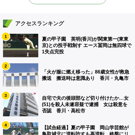
アクセスランキング
1
夏の甲子園 英明(香川)が関東第一(東東
京)との投手戦制す エース冨岡は無四球で
1失点完投
2
「火が服に燃え移った」86歳女性が救急
搬送 搬送時は意識あり 香川・丸亀市
3
自宅で夫の後頭部など切り付けたか…女
(51)を殺人未遂容疑で逮捕 女は殺意を
否認 香川・高松市
4
【試合経過】夏の甲子園 岡山学芸館が
鳥取城北に逆転許すも再逆転 終盤にリ