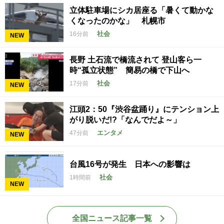
立体駐車場にシカ居座る「暑くて動かな
くなったのかな」 札幌市
社会
16分前
NEW
長野 土石流で橋流されて 登山客ら一
時“孤立状態” 簡易の橋で下山へ
社会
17分前
NEW
江頭2：50『渋谷盆踊り』にテンション上
がり脱いだ!?「なんでだよ～」
エンタメ
47分前
NEW
台風16号が発生 日本への影響は
社会
1時間前
NEW
全国ニュース記事一覧