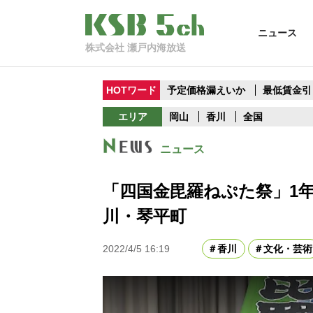
ニュース
株式会社 瀬戸内海放送
HOTワード
予定価格漏えいか
最低賃金引
エリア
岡山
香川
全国
ニュース
「四国金毘羅ねぷた祭」1年
川・琴平町
2022/4/5 16:19
香川
文化・芸術