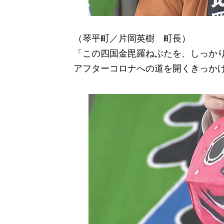
（琴平町／片岡英樹 町長）
「この四国金毘羅ねぷたを、しっか
アフターコロナへの道を開くきっか