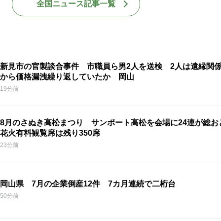
全国ニュース記事一覧
新見市の官製談合事件 市職員ら男2人を送検 2人は遠縁関
から価格漏洩繰り返していたか 岡山
19分前
8月のさぬき高松まつり サンポート高松を会場に24連が総
花火有料観覧席は残り350席
23分前
岡山県 7月の企業倒産12件 7カ月連続で二桁台
50分前