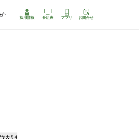
紹介
採用情報
番組表
アプリ
お問合せ
ツヤカミキリ
ももちゃり停止