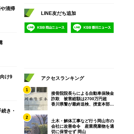
繕や清掃
LINE友だち追加
講
向け9
アクセスランキング
1
接骨院院長らによる自動車保険金
詐欺 被害総額は2700万円超
香川県警が最終送検、捜査本部解
散
手続き・
2
土木・解体工事など行う岡山市の
会社に改善命令 産業廃棄物を適
切に保管せず 岡山