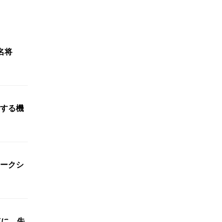
名将
する機
ークシ
点に 先