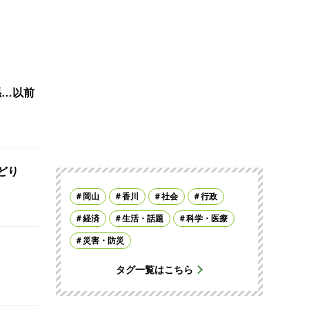
係…以前
おどり
岡山
香川
社会
行政
経済
生活・話題
科学・医療
災害・防災
タグ一覧はこちら