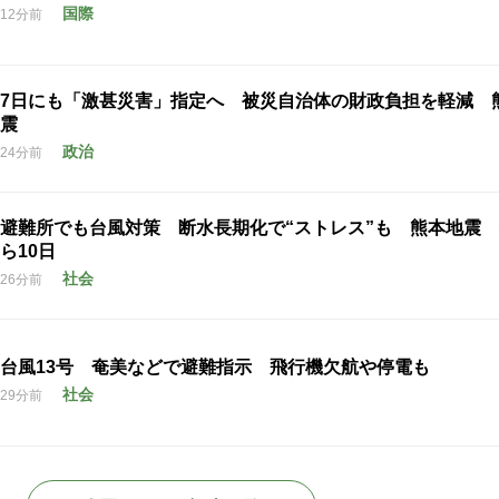
国際
12分前
7日にも「激甚災害」指定へ 被災自治体の財政負担を軽減 
震
政治
24分前
避難所でも台風対策 断水長期化で“ストレス”も 熊本地震
ら10日
社会
26分前
台風13号 奄美などで避難指示 飛行機欠航や停電も
社会
29分前