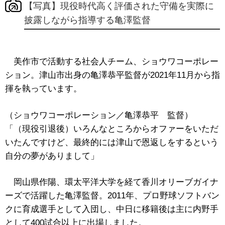
【写真】現役時代高く評価された守備を実際に
披露しながら指導する亀澤監督
美作市で活動する社会人チーム、ショウワコーポレー
ション。津山市出身の亀澤恭平監督が2021年11月から指
揮を執っています。
（ショウワコーポレーション／亀澤恭平 監督）
「（現役引退後）いろんなところからオファーをいただ
いたんですけど、最終的には津山で恩返しをするという
自分の夢がありまして」
岡山県作陽、環太平洋大学を経て香川オリーブガイナ
ーズで活躍した亀澤監督。2011年、プロ野球ソフトバン
クに育成選手として入団し、中日に移籍後は主に内野手
として400試合以上に出場しました。