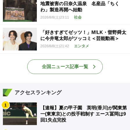
地震被害の日奈久温泉 名産品「ちく
わ」製造再開へ始動
社会
2026/8/8(土)23:11
「好きすぎてゼッツ！」M!LK・曽野舜太
に今井竜太郎がツッコミ＜芸能動画＞
エンタメ
2026/8/8(土)21:42
全国ニュース記事一覧
アクセスランキング
1
【速報】夏の甲子園 英明(香川)が関東第
一(東東京)との投手戦制す エース冨岡は9
回1失点完投