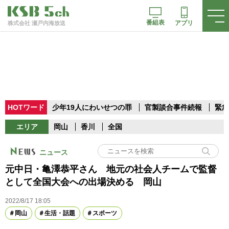
番組表
アプリ
株式会社 瀬戸内海放送
HOTワード
少年19人にわいせつの罪
官製談合事件続報
緊急
エリア
岡山
香川
全国
ニュース
元中日・亀澤恭平さん 地元の社会人チームで監督
として全国大会への出場決める 岡山
2022/8/17 18:05
岡山
生活・話題
スポーツ