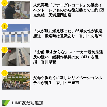
2
人気再燃「アナログレコード」の販売イ
ベント レアものから復刻盤まで…約3万
点集結 天満屋岡山店
3
「火が服に燃え移った」86歳女性が救急
搬送 搬送時は意識あり 香川・丸亀市
4
「お前 潰すからな」ストーカー規制法違
反の疑い 縫製作業員の女（43）を逮
捕 香川県警
5
父母ケ浜近くに新しいリノベーションホ
テルが誕生 香川・三豊市
LINE友だち追加