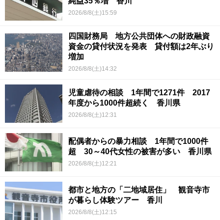
純益35％増 香川
2026/8/8(土)15:59
四国財務局 地方公共団体への財政融資
資金の貸付状況を発表 貸付額は2年ぶり
増加
2026/8/8(土)14:32
児童虐待の相談 1年間で1271件 2017
年度から1000件超続く 香川県
2026/8/8(土)12:31
配偶者からの暴力相談 1年間で1000件
超 30～40代女性の被害が多い 香川県
2026/8/8(土)12:21
都市と地方の「二地域居住」 観音寺市
が暮らし体験ツアー 香川
2026/8/8(土)12:15