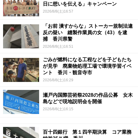
日に想いを伝える」キャンペーン
2026/8/8(土)16:57
「お前 潰すからな」ストーカー規制法違
反の疑い 縫製作業員の女（43）を逮
捕 香川県警
2026/8/8(土)16:51
ごみが燃料になる工程などを子どもたち
が見学 廃棄物処理工場で環境学習イベ
ント 香川・観音寺市
2026/8/8(土)16:29
瀬戸内国際芸術祭2028の作品公募 女木
島などで現地説明会を開催
2026/8/8(土)16:15
百十四銀行 第１四半期決算 コア業務