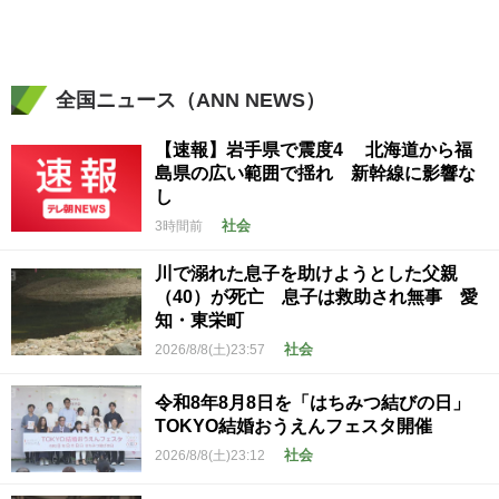
全国ニュース（ANN NEWS）
【速報】岩手県で震度4 北海道から福
島県の広い範囲で揺れ 新幹線に影響な
し
社会
3時間前
川で溺れた息子を助けようとした父親
（40）が死亡 息子は救助され無事 愛
知・東栄町
社会
2026/8/8(土)23:57
令和8年8月8日を「はちみつ結びの日」
TOKYO結婚おうえんフェスタ開催
社会
2026/8/8(土)23:12