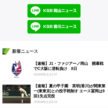
新着ニュース
【速報】J1・ファジアーノ岡山 開幕戦
でC大阪に逆転負け 8日
2026/8/8(土)21:07
【速報】夏の甲子園 英明(香川)が関東第
一(東東京)との投手戦制す エース冨岡は9
回1失点完投
2026/8/8(土)20:34