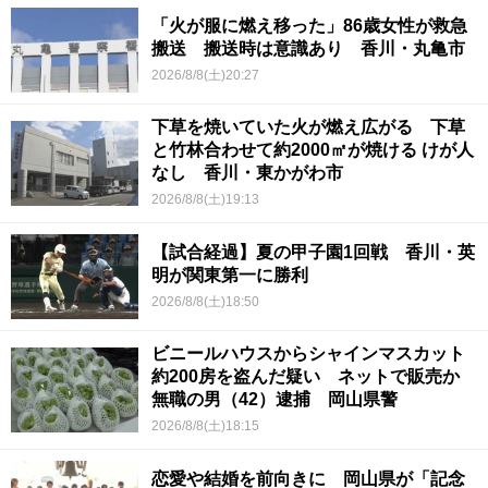
「火が服に燃え移った」86歳女性が救急
搬送 搬送時は意識あり 香川・丸亀市
2026/8/8(土)20:27
下草を焼いていた火が燃え広がる 下草
と竹林合わせて約2000㎡が焼ける けが人
なし 香川・東かがわ市
2026/8/8(土)19:13
【試合経過】夏の甲子園1回戦 香川・英
明が関東第一に勝利
2026/8/8(土)18:50
ビニールハウスからシャインマスカット
約200房を盗んだ疑い ネットで販売か
無職の男（42）逮捕 岡山県警
2026/8/8(土)18:15
恋愛や結婚を前向きに 岡山県が「記念