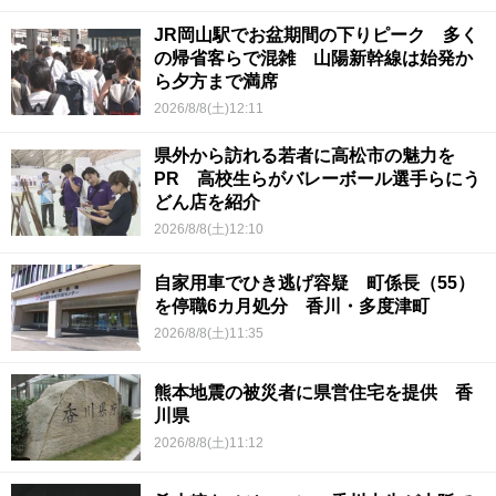
JR岡山駅でお盆期間の下りピーク 多く
の帰省客らで混雑 山陽新幹線は始発か
ら夕方まで満席
2026/8/8(土)12:11
県外から訪れる若者に高松市の魅力を
PR 高校生らがバレーボール選手らにう
どん店を紹介
2026/8/8(土)12:10
自家用車でひき逃げ容疑 町係長（55）
を停職6カ月処分 香川・多度津町
2026/8/8(土)11:35
熊本地震の被災者に県営住宅を提供 香
川県
2026/8/8(土)11:12