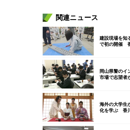
関連ニュース
建設現場を知
で初の開催 
岡山県警のイ
市場で志望者
海外の大学生
化を学ぶ 香