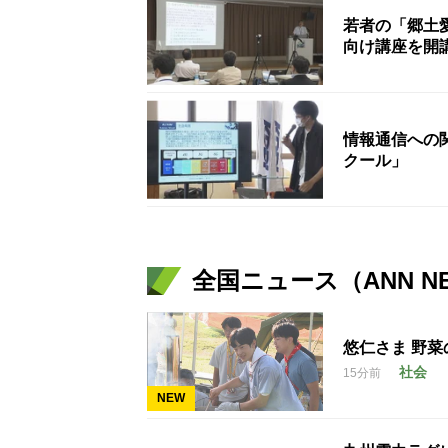
若者の「郷土
向け講座を開
情報通信への
クール」
全国ニュース（ANN N
悠仁さま 野菜
社会
15分前
NEW