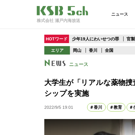
ニュース
株式会社 瀬戸内海放送
HOTワード
少年19人にわいせつの罪
官
エリア
岡山
香川
全国
ニュース
大学生が「リアルな薬物捜
シップを実施
2022/9/5 19:01
香川
教育