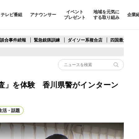
イベント
地域を元気に
テレビ番組
アナウンサー
企業
プレゼント
する取り組み
製談合事件続報
緊急銃猟訓練
ダイソー系複合店
四国最大スリ
査」を体験 香川県警がインターン
生活・話題