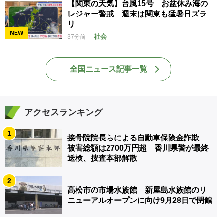
【関東の天気】台風15号 お盆休み海の
レジャー警戒 週末は関東も猛暑日ズラ
リ
NEW
社会
37分前
全国ニュース記事一覧
アクセスランキング
1
接骨院院長らによる自動車保険金詐欺
被害総額は2700万円超 香川県警が最終
送検、捜査本部解散
2
高松市の市場水族館 新屋島水族館のリ
ニューアルオープンに向け9月28日で閉館