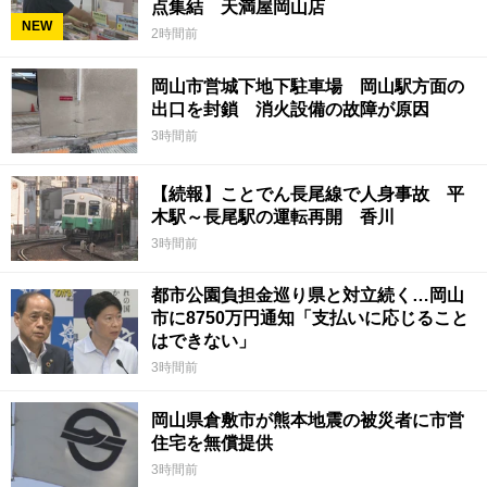
点集結 天満屋岡山店
NEW
2時間前
岡山市営城下地下駐車場 岡山駅方面の
出口を封鎖 消火設備の故障が原因
3時間前
【続報】ことでん長尾線で人身事故 平
木駅～長尾駅の運転再開 香川
3時間前
都市公園負担金巡り県と対立続く…岡山
市に8750万円通知「支払いに応じること
はできない」
3時間前
岡山県倉敷市が熊本地震の被災者に市営
住宅を無償提供
3時間前