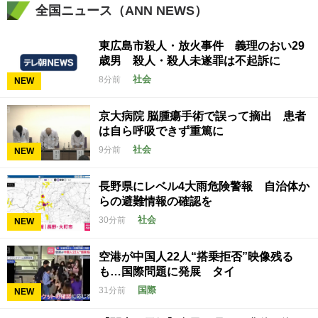
全国ニュース（ANN NEWS）
東広島市殺人・放火事件 義理のおい29
歳男 殺人・殺人未遂罪は不起訴に
社会
8分前
NEW
京大病院 脳腫瘍手術で誤って摘出 患者
は自ら呼吸できず重篤に
社会
9分前
NEW
長野県にレベル4大雨危険警報 自治体か
らの避難情報の確認を
社会
30分前
NEW
空港が中国人22人“搭乗拒否”映像残る
も…国際問題に発展 タイ
国際
31分前
NEW