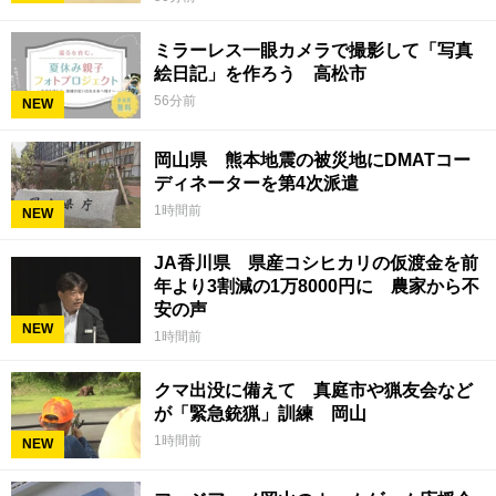
ミラーレス一眼カメラで撮影して「写真
絵日記」を作ろう 高松市
56分前
NEW
岡山県 熊本地震の被災地にDMATコー
ディネーターを第4次派遣
1時間前
NEW
JA香川県 県産コシヒカリの仮渡金を前
年より3割減の1万8000円に 農家から不
安の声
NEW
1時間前
クマ出没に備えて 真庭市や猟友会など
が「緊急銃猟」訓練 岡山
1時間前
NEW