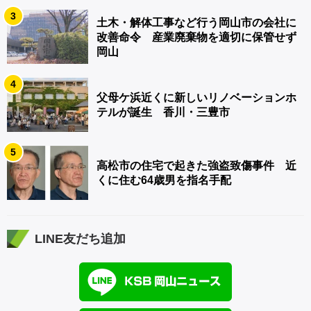
3
土木・解体工事など行う岡山市の会社に
改善命令 産業廃棄物を適切に保管せず
岡山
4
父母ケ浜近くに新しいリノベーションホ
テルが誕生 香川・三豊市
5
高松市の住宅で起きた強盗致傷事件 近
くに住む64歳男を指名手配
LINE友だち追加