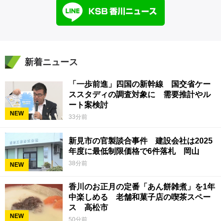
新着ニュース
「一歩前進」四国の新幹線 国交省ケー
ススタディの調査対象に 需要推計やル
ート案検討
NEW
33分前
新見市の官製談合事件 建設会社は2025
年度に最低制限価格で6件落札 岡山
38分前
NEW
香川のお正月の定番「あん餅雑煮」を1年
中楽しめる 老舗和菓子店の喫茶スペー
ス 高松市
NEW
50分前