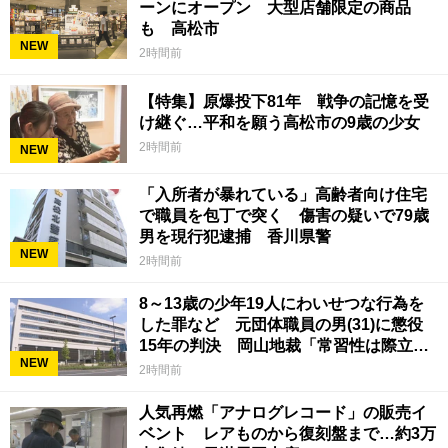
ーンにオープン 大型店舗限定の商品
も 高松市
NEW
2時間前
【特集】原爆投下81年 戦争の記憶を受
け継ぐ…平和を願う高松市の9歳の少女
2時間前
NEW
「入所者が暴れている」高齢者向け住宅
で職員を包丁で突く 傷害の疑いで79歳
男を現行犯逮捕 香川県警
NEW
2時間前
8～13歳の少年19人にわいせつな行為を
した罪など 元団体職員の男(31)に懲役
15年の判決 岡山地裁「常習性は際立っ
NEW
ていて被害結果も非常に重い」
2時間前
人気再燃「アナログレコード」の販売イ
ベント レアものから復刻盤まで…約3万