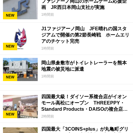
ファジアーノ岡山のホームゲーム応援企
画 JR西日本岡山支社が実施
1時間前
NEW
J1ファジアーノ岡山 JFE晴れの国スタ
ジアムで開催の第2節長崎戦 ホームエリ
アのチケット完売
NEW
1時間前
岡山県倉敷市がトイレトレーラーを熊本
地震の被災地に派遣
1時間前
NEW
四国最大級！ダイソー系複合店がイオン
モール高松にオープン THREEPPY・
Standard Products・DAISOの複合店は
NEW
香川県初
2時間前
四国最大「3COINS+plus」が丸亀町グリ