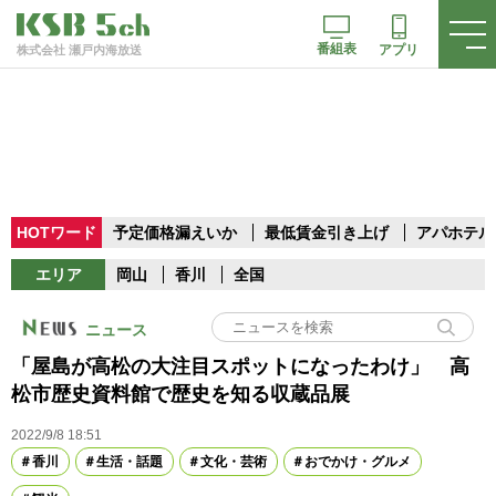
番組表
アプリ
株式会社 瀬戸内海放送
HOTワード
予定価格漏えいか
最低賃金引き上げ
アパホテル
エリア
岡山
香川
全国
ニュース
「屋島が高松の大注目スポットになったわけ」 高
松市歴史資料館で歴史を知る収蔵品展
2022/9/8 18:51
香川
生活・話題
文化・芸術
おでかけ・グルメ