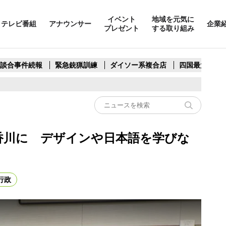
イベント
地域を元気に
テレビ番組
アナウンサー
企業
プレゼント
する取り組み
製談合事件続報
緊急銃猟訓練
ダイソー系複合店
四国最大スリ
香川に デザインや日本語を学びな
行政