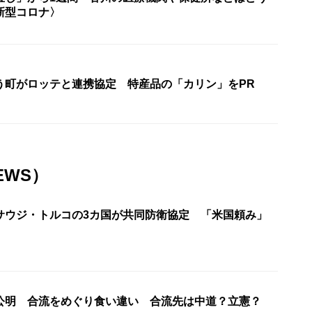
新型コロナ〉
う町がロッテと連携協定 特産品の「カリン」をPR
EWS）
サウジ・トルコの3カ国が共同防衛協定 「米国頼み」
公明 合流をめぐり食い違い 合流先は中道？立憲？