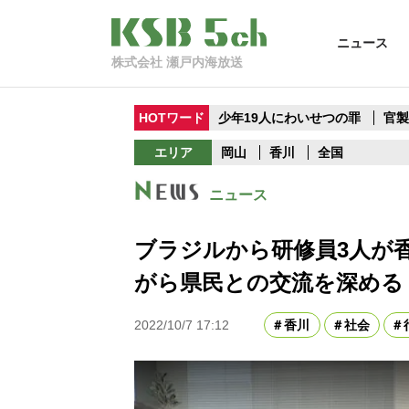
ニュース
株式会社 瀬戸内海放送
HOTワード
少年19人にわいせつの罪
官
エリア
岡山
香川
全国
ニュース
ブラジルから研修員3人が
がら県民との交流を深める
2022/10/7 17:12
香川
社会