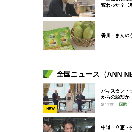
変わった？〈
香川・まんの
全国ニュース（ANN N
パキスタン・
からの脱却か
国際
2時間前
NEW
中道・立憲・