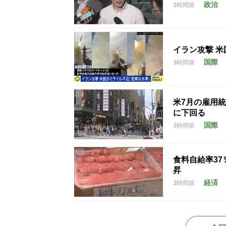
政治
3時間前
イラン攻撃 
国際
3時間前
米7月の雇用統
に下回る
国際
3時間前
食料自給率3
昇
経済
3時間前