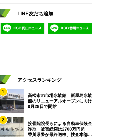
LINE友だち追加
アクセスランキング
1
高松市の市場水族館 新屋島水族
館のリニューアルオープンに向け
9月28日で閉館
2
接骨院院長らによる自動車保険金
詐欺 被害総額は2700万円超
香川県警が最終送検、捜査本部解