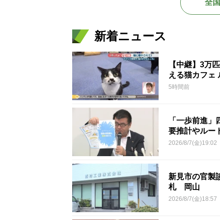
全
新着ニュース
【中継】3万
える猫カフェ 
5時間前
「一歩前進」
要推計やルー
2026/8/7(金)19:02
新見市の官製談
札 岡山
2026/8/7(金)18:57