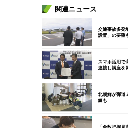
関連ニュース
交通事故多発
設置」の要望
スマホ活用で高
連携し講座を
北朝鮮が弾道
練も
「全数把握見