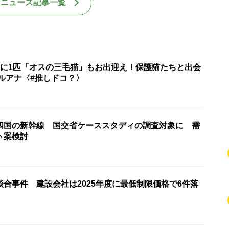
国ニュース記事一覧
匹に1匹「オスの三毛猫」もお出迎え！保護猫たちと出会
ルアナ〈#推しドコ？〉
四国の新幹線 国交省ケーススタディの調査対象に 需
ト案検討
合事件 建設会社は2025年度に最低制限価格で6件落