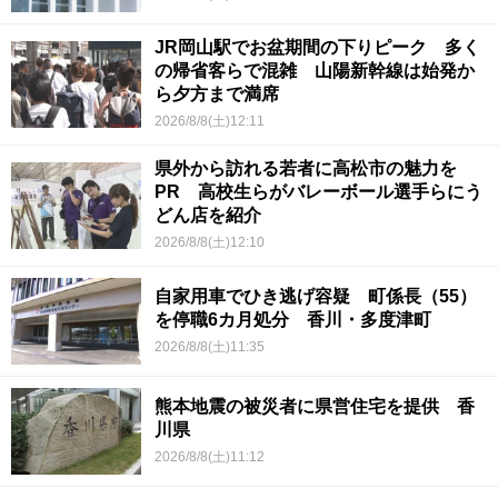
JR岡山駅でお盆期間の下りピーク 多く
の帰省客らで混雑 山陽新幹線は始発か
ら夕方まで満席
2026/8/8(土)12:11
県外から訪れる若者に高松市の魅力を
PR 高校生らがバレーボール選手らにう
どん店を紹介
2026/8/8(土)12:10
自家用車でひき逃げ容疑 町係長（55）
を停職6カ月処分 香川・多度津町
2026/8/8(土)11:35
熊本地震の被災者に県営住宅を提供 香
川県
2026/8/8(土)11:12