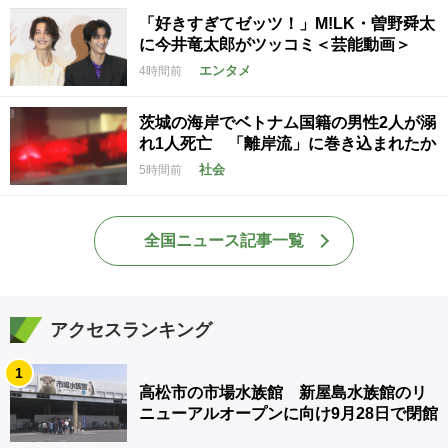
「好きすぎてゼッツ！」M!LK・曽野舜太
に今井竜太郎がツッコミ＜芸能動画＞
エンタメ
4時間前
茨城の海岸でベトナム国籍の男性2人が溺
れ1人死亡 「離岸流」に巻き込まれたか
社会
5時間前
全国ニュース記事一覧
アクセスランキング
1
高松市の市場水族館 新屋島水族館のリ
ニューアルオープンに向け9月28日で閉館