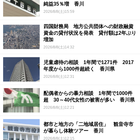
純益35％増 香川
2026/8/8(土)15:59
四国財務局 地方公共団体への財政融資
資金の貸付状況を発表 貸付額は2年ぶり
増加
2026/8/8(土)14:32
児童虐待の相談 1年間で1271件 2017
年度から1000件超続く 香川県
2026/8/8(土)12:31
配偶者からの暴力相談 1年間で1000件
超 30～40代女性の被害が多い 香川県
2026/8/8(土)12:21
都市と地方の「二地域居住」 観音寺市
が暮らし体験ツアー 香川
2026/8/8(土)12:15