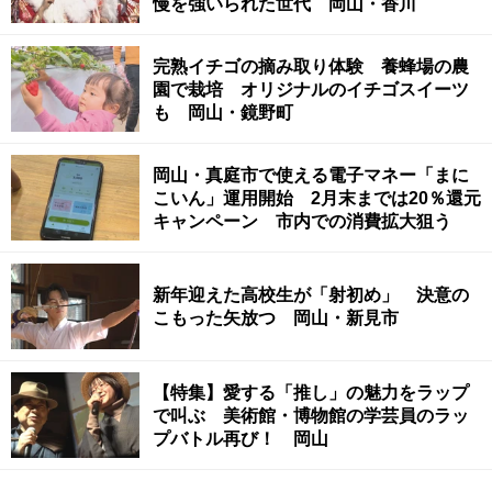
慢を強いられた世代 岡山・香川
完熟イチゴの摘み取り体験 養蜂場の農
園で栽培 オリジナルのイチゴスイーツ
も 岡山・鏡野町
岡山・真庭市で使える電子マネー「まに
こいん」運用開始 2月末までは20％還元
キャンペーン 市内での消費拡大狙う
新年迎えた高校生が「射初め」 決意の
こもった矢放つ 岡山・新見市
【特集】愛する「推し」の魅力をラップ
で叫ぶ 美術館・博物館の学芸員のラッ
プバトル再び！ 岡山