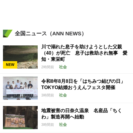
全国ニュース（ANN NEWS）
川で溺れた息子を助けようとした父親
（40）が死亡 息子は救助され無事 愛
知・東栄町
NEW
社会
2時間前
令和8年8月8日を「はちみつ結びの日」
TOKYO結婚おうえんフェスタ開催
社会
3時間前
地震被害の日奈久温泉 名産品「ちく
わ」製造再開へ始動
社会
3時間前