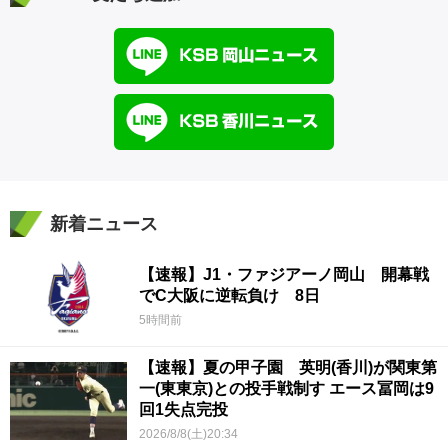
新着ニュース
【速報】J1・ファジアーノ岡山 開幕戦
でC大阪に逆転負け 8日
5時間前
【速報】夏の甲子園 英明(香川)が関東第
一(東東京)との投手戦制す エース冨岡は9
回1失点完投
2026/8/8(土)20:34