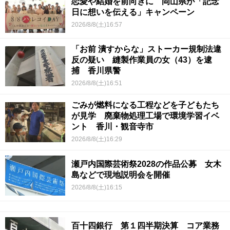
恋愛や結婚を前向きに 岡山県が「記念
日に想いを伝える」キャンペーン
2026/8/8(土)16:57
「お前 潰すからな」ストーカー規制法違
反の疑い 縫製作業員の女（43）を逮
捕 香川県警
2026/8/8(土)16:51
ごみが燃料になる工程などを子どもたち
が見学 廃棄物処理工場で環境学習イベ
ント 香川・観音寺市
2026/8/8(土)16:29
瀬戸内国際芸術祭2028の作品公募 女木
島などで現地説明会を開催
2026/8/8(土)16:15
百十四銀行 第１四半期決算 コア業務