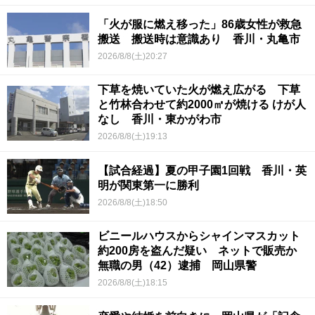
「火が服に燃え移った」86歳女性が救急
搬送 搬送時は意識あり 香川・丸亀市
2026/8/8(土)20:27
下草を焼いていた火が燃え広がる 下草
と竹林合わせて約2000㎡が焼ける けが人
なし 香川・東かがわ市
2026/8/8(土)19:13
【試合経過】夏の甲子園1回戦 香川・英
明が関東第一に勝利
2026/8/8(土)18:50
ビニールハウスからシャインマスカット
約200房を盗んだ疑い ネットで販売か
無職の男（42）逮捕 岡山県警
2026/8/8(土)18:15