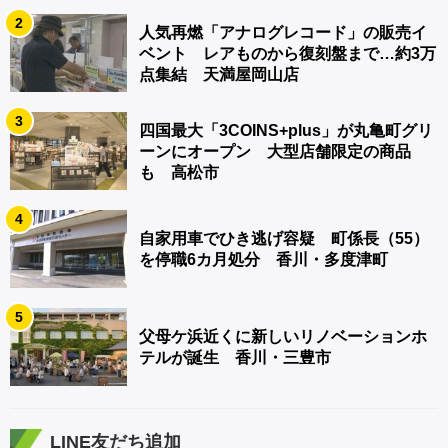
2
人気再燃「アナログレコード」の販売イ
ベント レアものから復刻盤まで…約3万
点集結 天満屋岡山店
3
四国最大「3COINS+plus」が丸亀町グリ
ーンにオープン 大型店舗限定の商品
も 高松市
4
自家用車でひき逃げ容疑 町係長（55）
を停職6カ月処分 香川・多度津町
5
父母ケ浜近くに新しいリノベーションホ
テルが誕生 香川・三豊市
LINE友だち追加