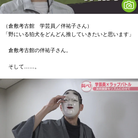
（倉敷考古館 学芸員／伴祐子さん）
「野にいる狛犬をどんどん推していきたいと思います」
倉敷考古館の伴祐子さん。
そして……。