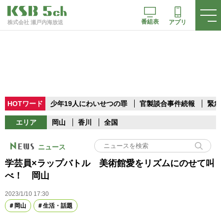
番組表
アプリ
株式会社 瀬戸内海放送
HOTワード
少年19人にわいせつの罪
官製談合事件続報
緊急
エリア
岡山
香川
全国
ニュース
学芸員×ラップバトル 美術館愛をリズムにのせて叫
べ！ 岡山
2023/1/10 17:30
岡山
生活・話題