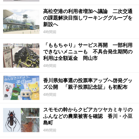
高松空港の利用者増加へ議論 二次交通
の課題解決目指しワーキンググループを
新設へ
4時間前
「ももちゃり」サービス再開 一部利用
できないメニューも 不具合発生期間の
利用は全額返金 岡山市
4時間前
香川県知事選の投票率アップへ啓発グッ
ズ公開 「親子投票記念証」も初配布
4時間前
スモモの幹からクビアカツヤカミキリの
ふんなどの農業被害を確認 香川・小豆
島町
4時間前