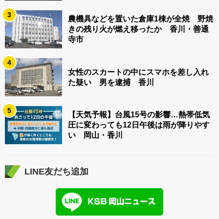
3
農機具などを置いた倉庫1棟が全焼 野焼
きの残り火が燃え移ったか 香川・善通
寺市
4
女性のスカートの中にスマホを差し入れ
た疑い 男を逮捕 香川
5
【天気予報】台風15号の影響…熱帯低気
圧に変わっても12日午後は雨が降りやす
い 岡山・香川
LINE友だち追加