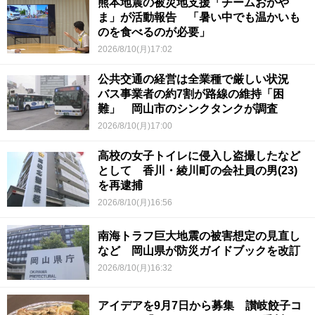
熊本地震の被災地支援「チームおかや
ま」が活動報告 「暑い中でも温かいも
のを食べるのが必要」
2026/8/10(月)17:02
公共交通の経営は全業種で厳しい状況
バス事業者の約7割が路線の維持「困
難」 岡山市のシンクタンクが調査
2026/8/10(月)17:00
高校の女子トイレに侵入し盗撮したなど
として 香川・綾川町の会社員の男(23)
を再逮捕
2026/8/10(月)16:56
南海トラフ巨大地震の被害想定の見直し
など 岡山県が防災ガイドブックを改訂
2026/8/10(月)16:32
アイデアを9月7日から募集 讃岐餃子コ