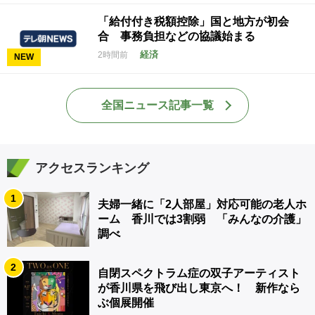
「給付付き税額控除」国と地方が初会
合 事務負担などの協議始まる
経済
2時間前
NEW
全国ニュース記事一覧
アクセスランキング
1
夫婦一緒に「2人部屋」対応可能の老人ホ
ーム 香川では3割弱 「みんなの介護」
調べ
2
自閉スペクトラム症の双子アーティスト
が香川県を飛び出し東京へ！ 新作なら
ぶ個展開催