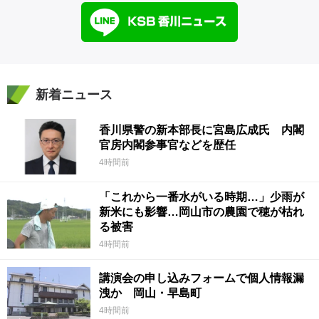
新着ニュース
香川県警の新本部長に宮島広成氏 内閣
官房内閣参事官などを歴任
4時間前
「これから一番水がいる時期…」少雨が
新米にも影響…岡山市の農園で穂が枯れ
る被害
4時間前
講演会の申し込みフォームで個人情報漏
洩か 岡山・早島町
4時間前