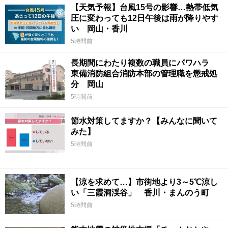
【天気予報】台風15号の影響…熱帯低気
圧に変わっても12日午後は雨が降りやす
い 岡山・香川
5時間前
長期間にわたり複数の職員にパワハラ
東備消防組合消防本部の管理職を懲戒処
分 岡山
5時間前
節水対策してますか？【みんなに聞いて
みた】
5時間前
【涼を求めて…】市街地より3～5℃涼し
い「三霞洞渓谷」 香川・まんのう町
5時間前