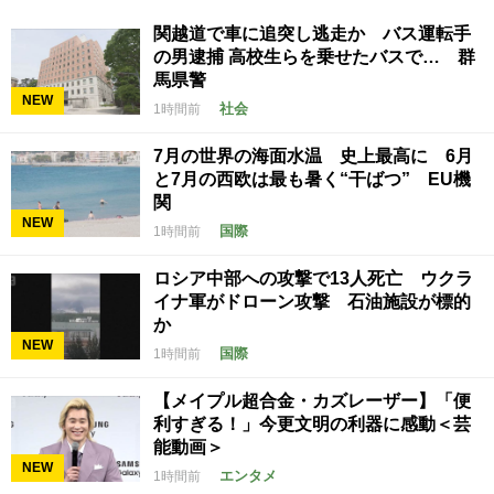
関越道で車に追突し逃走か バス運転手
の男逮捕 高校生らを乗せたバスで… 群
馬県警
NEW
社会
1時間前
7月の世界の海面水温 史上最高に 6月
と7月の西欧は最も暑く“干ばつ” EU機
関
NEW
国際
1時間前
ロシア中部への攻撃で13人死亡 ウクラ
イナ軍がドローン攻撃 石油施設が標的
か
NEW
国際
1時間前
【メイプル超合金・カズレーザー】「便
利すぎる！」今更文明の利器に感動＜芸
能動画＞
NEW
エンタメ
1時間前