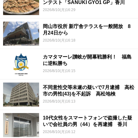
ンテスト「SANUKI GYO1 GP」香川
2026/8/10(月)16:29
岡山市役所 新庁舎テラスを一般開放 8
月24日から
2026/8/10(月)16:18
カマタマーレ讃岐が開幕戦勝利！ 福島
に逆転勝ち
2026/8/10(月)16:15
不同意性交等未遂の疑いで7月逮捕 高松
市の男性(43)を不起訴 高松地検
2026/8/10(月)16:13
10代女性をスマートフォンで盗撮した疑
いで会社員の男（44）を再逮捕 香川
2026/8/10(月)16:12