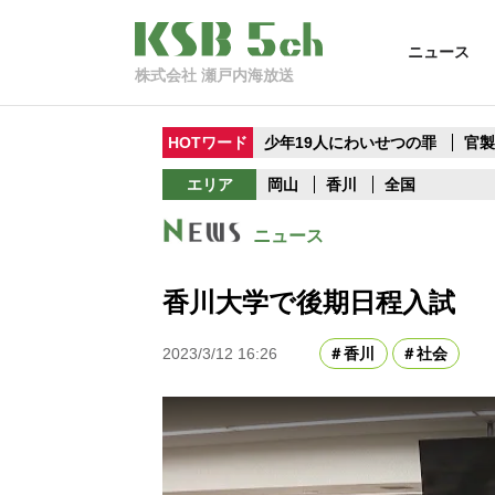
ニュース
株式会社 瀬戸内海放送
HOTワード
少年19人にわいせつの罪
官
エリア
岡山
香川
全国
ニュース
香川大学で後期日程入試
2023/3/12 16:26
香川
社会