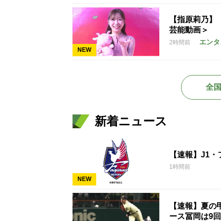
【指原莉乃】
芸能動画＞
エンタ
2時間前
NEW
全
新着ニュース
【速報】J1
1時間前
NEW
【速報】夏の甲
ース冨岡は9回