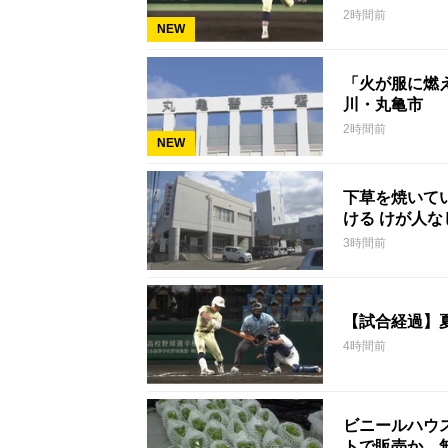
2時間前
NEW
「火が服に燃
川・丸亀市
2時間前
NEW
下草を焼いて
ける けが人
3時間前
【試合経過】
4時間前
ビニールハウ
トで販売か 