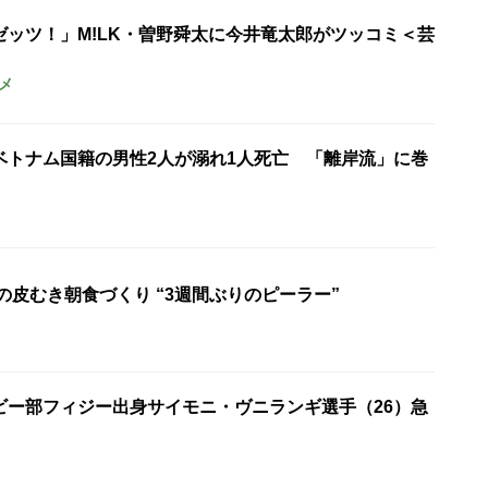
ゼッツ！」M!LK・曽野舜太に今井竜太郎がツッコミ＜芸
メ
ベトナム国籍の男性2人が溺れ1人死亡 「離岸流」に巻
の皮むき朝食づくり “3週間ぶりのピーラー”
ビー部フィジー出身サイモニ・ヴニランギ選手（26）急