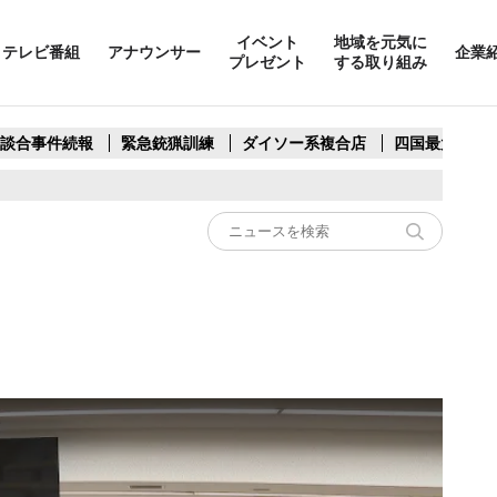
イベント
地域を元気に
テレビ番組
アナウンサー
企業
プレゼント
する取り組み
製談合事件続報
緊急銃猟訓練
ダイソー系複合店
四国最大スリ