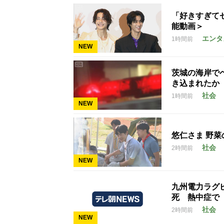
「好きすぎて
能動画＞
エンタ
1時間前
NEW
茨城の海岸で
き込まれたか
社会
1時間前
NEW
悠仁さま 野菜
社会
2時間前
NEW
九州電力ラグ
死 熱中症で
社会
2時間前
NEW