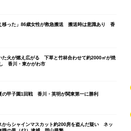
え移った」86歳女性が救急搬送 搬送時は意識あり 香
いた火が燃え広がる 下草と竹林合わせて約2000㎡が焼
なし 香川・東かがわ市
夏の甲子園1回戦 香川・英明が関東第一に勝利
スからシャインマスカット約200房を盗んだ疑い ネッ
無職の男（42）逮捕 岡山県警