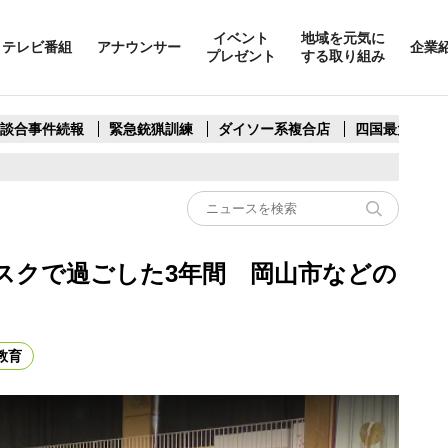
イベント
地域を元気に
テレビ番組
アナウンサー
企業
プレゼント
する取り組み
製談合事件続報
緊急銃猟訓練
ダイソー系複合店
四国最大スリ
スクで過ごした3年間 岡山市などの
教育