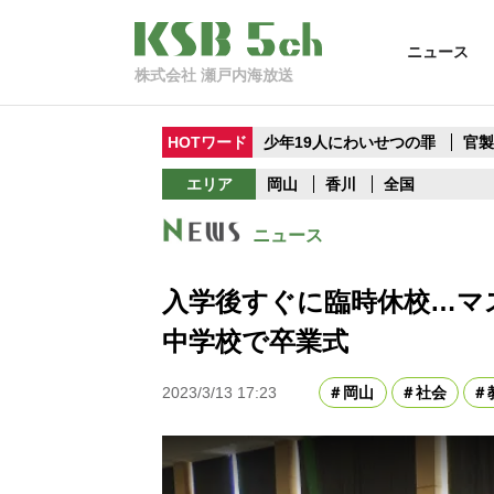
ニュース
株式会社 瀬戸内海放送
HOTワード
少年19人にわいせつの罪
官
エリア
岡山
香川
全国
ニュース
入学後すぐに臨時休校…マ
中学校で卒業式
2023/3/13 17:23
岡山
社会