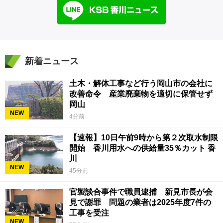
新着ニュース
土木・解体工事など行う岡山市の会社に
改善命令 産業廃棄物を適切に保管せず
岡山
NEW
4分前
【速報】10日午前9時から第２次取水制限
開始 香川用水への供給量35％カット 香
川
NEW
45分前
官製談合事件で職員逮捕 新見市長が会
見で謝罪 問題の業者は2025年度7件の
工事を受注
NEW