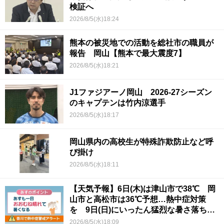
検証へ
2026/8/5(水)18:24
熊本の被災地での活動を総社市の職員が
報告 岡山【熊本で最大震度7】
2026/8/5(水)18:21
J1ファジアーノ岡山 2026-27シーズン
のキャプテンは竹内涼選手
2026/8/5(水)18:17
岡山県内の高校生が特殊詐欺防止など呼
び掛け
2026/8/5(水)18:11
【天気予報】6日(木)は津山市で38℃ 岡
山市と高松市は36℃予想…熱中症対策
を 9日(日)にいったん猛烈な暑さ落ち着
くか
2026/8/5(水)18:09