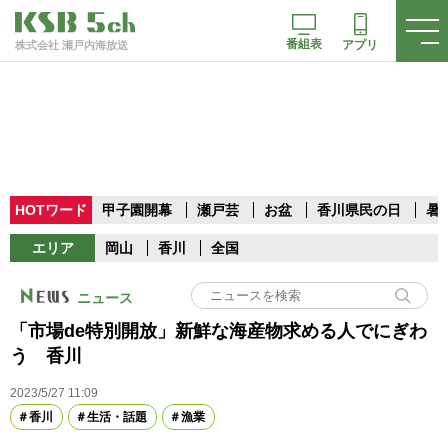
番組表
アプリ
株式会社 瀬戸内海放送
HOTワード
甲子園開幕
瀬戸芸
お盆
香川県民の日
暑
エリア
岡山
香川
全国
ニュース
「市場de特別開放」新鮮な海産物求める人でにぎわ
う 香川
2023/5/27 11:09
香川
生活・話題
漁業