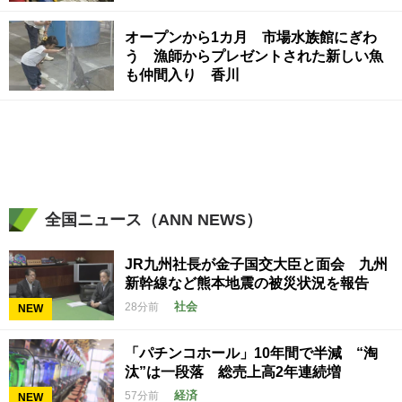
オープンから1カ月 市場水族館にぎわ
う 漁師からプレゼントされた新しい魚
も仲間入り 香川
全国ニュース（ANN NEWS）
JR九州社長が金子国交大臣と面会 九州
新幹線など熊本地震の被災状況を報告
社会
28分前
NEW
「パチンコホール」10年間で半減 “淘
汰”は一段落 総売上高2年連続増
経済
57分前
NEW