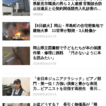
県新見市職員の男ら２人逮捕 官製談合防
止法違反と公契約関係競売入札妨害の疑
い
5時間前
【6日鎮火】岡山・早島町の住宅密集地で
建物火事 11世帯が類焼・3人軽傷か
2026/8/5(水)21:33
岡山県立図書館で子どもたちが本の保護
作業・修理に挑戦 「汚さないように本
を読みたい」
2026/8/5(水)19:58
「全日本ジュニアクラシック」ピアノ部
門・第一位！力強い演奏と豊かな表現
力…ピアニストを目指す高校生 香川
【青春のキセキ】
2026/8/5(水)19:14
お盆どうする？ 長引く物価高が「帰