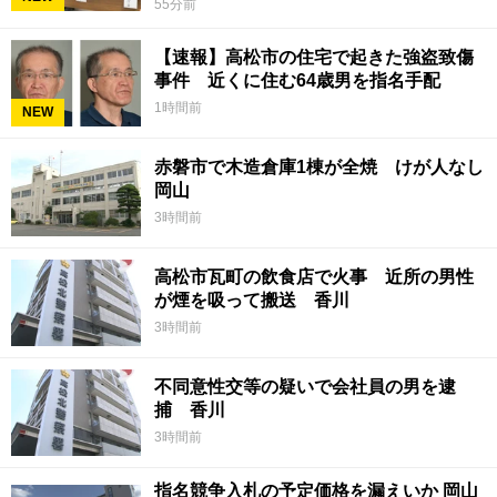
55分前
【速報】高松市の住宅で起きた強盗致傷
事件 近くに住む64歳男を指名手配
1時間前
NEW
赤磐市で木造倉庫1棟が全焼 けが人なし
岡山
3時間前
高松市瓦町の飲食店で火事 近所の男性
が煙を吸って搬送 香川
3時間前
不同意性交等の疑いで会社員の男を逮
捕 香川
3時間前
指名競争入札の予定価格を漏えいか 岡山