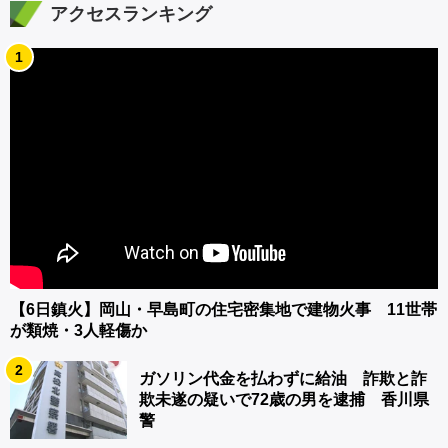
アクセスランキング
1
【6日鎮火】岡山・早島町の住宅密集地で建物火事 11世帯
が類焼・3人軽傷か
2
ガソリン代金を払わずに給油 詐欺と詐
欺未遂の疑いで72歳の男を逮捕 香川県
警