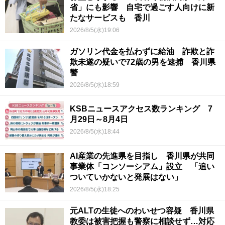
省」にも影響 自宅で過ごす人向けに新
たなサービスも 香川
2026/8/5(水)19:06
ガソリン代金を払わずに給油 詐欺と詐
欺未遂の疑いで72歳の男を逮捕 香川県
警
2026/8/5(水)18:59
KSBニュースアクセス数ランキング 7
月29日～8月4日
2026/8/5(水)18:44
AI産業の先進県を目指し 香川県が共同
事業体「コンソーシアム」設立 「追い
ついていかないと発展はない」
2026/8/5(水)18:25
元ALTの生徒へのわいせつ容疑 香川県
教委は被害把握も警察に相談せず…対応