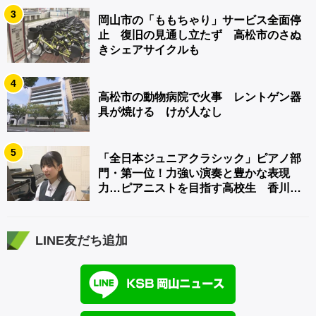
3
岡山市の「ももちゃり」サービス全面停
止 復旧の見通し立たず 高松市のさぬ
きシェアサイクルも
4
高松市の動物病院で火事 レントゲン器
具が焼ける けが人なし
5
「全日本ジュニアクラシック」ピアノ部
門・第一位！力強い演奏と豊かな表現
力…ピアニストを目指す高校生 香川
【青春のキセキ】
LINE友だち追加