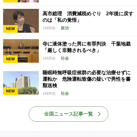
高市総理 消費減税めぐり 2年後に戻す
のは「私の覚悟」
政治
1時間前
NEW
寺に液体塗った男に有罪判決 千葉地裁
「厳しく非難されるべき」
社会
1時間前
NEW
睡眠時無呼吸症候群の必要な治療せずに
運転か 危険運転致傷の疑いで男性を書
類送検
NEW
社会
1時間前
全国ニュース記事一覧