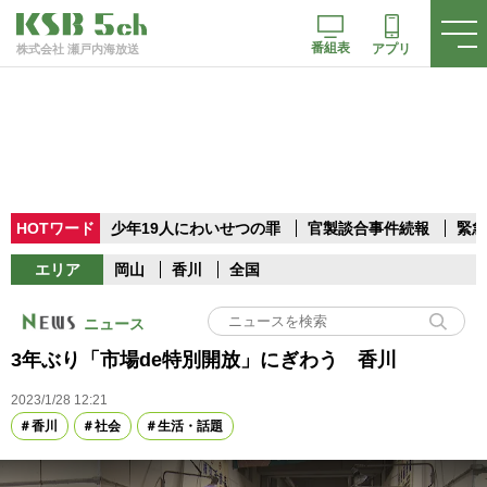
番組表
アプリ
株式会社 瀬戸内海放送
HOTワード
少年19人にわいせつの罪
官製談合事件続報
緊急
エリア
岡山
香川
全国
ニュース
3年ぶり「市場de特別開放」にぎわう 香川
2023/1/28 12:21
香川
社会
生活・話題