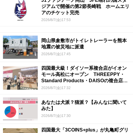
J1ファジアーノ岡山 JFE晴れの国スタ
ジアムで開催の第2節長崎戦 ホームエリ
アのチケット完売
2026/8/7(金)17:53
岡山県倉敷市がトイレトレーラーを熊本
地震の被災地に派遣
2026/8/7(金)17:45
四国最大級！ダイソー系複合店がイオン
モール高松にオープン THREEPPY・
Standard Products・DAISOの複合店は
香川県初
2026/8/7(金)17:32
あなたは犬派？猫派？【みんなに聞いて
みた】
2026/8/7(金)17:30
四国最大「3COINS+plus」が丸亀町グリ