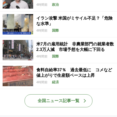
政治
4時間前
イラン攻撃 米国がミサイル不足？「危険
な水準」
国際
4時間前
米7月の雇用統計 非農業部門の就業者数
2.3万人減 市場予想を大幅に下回る
国際
4時間前
食料自給率37％ 過去最低に コメなど
値上がりで生産額ベースは上昇
経済
4時間前
全国ニュース記事一覧