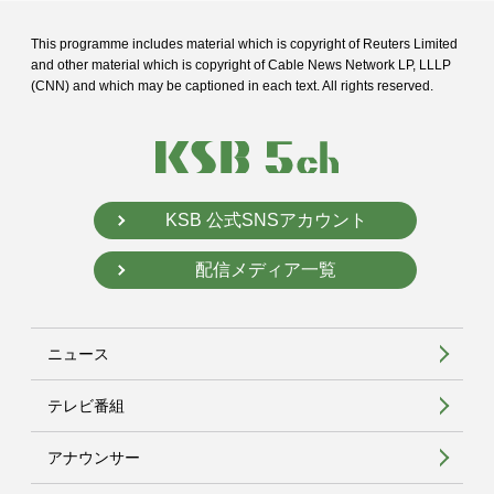
This programme includes material which is copyright of Reuters Limited
and
other material which is copyright of Cable News Network LP, LLLP
(CNN) and
which may be captioned in each text. All rights reserved.
KSB 公式SNSアカウント
配信メディア一覧
ニュース
テレビ番組
アナウンサー