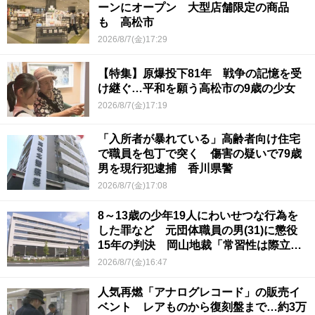
ーンにオープン 大型店舗限定の商品
も 高松市
2026/8/7(金)17:29
【特集】原爆投下81年 戦争の記憶を受
け継ぐ…平和を願う高松市の9歳の少女
2026/8/7(金)17:19
「入所者が暴れている」高齢者向け住宅
で職員を包丁で突く 傷害の疑いで79歳
男を現行犯逮捕 香川県警
2026/8/7(金)17:08
8～13歳の少年19人にわいせつな行為を
した罪など 元団体職員の男(31)に懲役
15年の判決 岡山地裁「常習性は際立っ
ていて被害結果も非常に重い」
2026/8/7(金)16:47
人気再燃「アナログレコード」の販売イ
ベント レアものから復刻盤まで…約3万