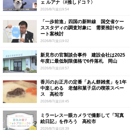
ェ ルアナ〈#推しドコ？〉
2026/8/7(金)19:54
「一歩前進」四国の新幹線 国交省ケー
ススタディの調査対象に 需要推計やル
ート案検討
2026/8/7(金)19:02
新見市の官製談合事件 建設会社は2025
年度に最低制限価格で6件落札 岡山
2026/8/7(金)18:57
香川のお正月の定番「あん餅雑煮」を1年
中楽しめる 老舗和菓子店の喫茶スペー
ス 高松市
2026/8/7(金)18:45
ミラーレス一眼カメラで撮影して「写真
絵日記」を作ろう 高松市
2026/8/7(金)18:39