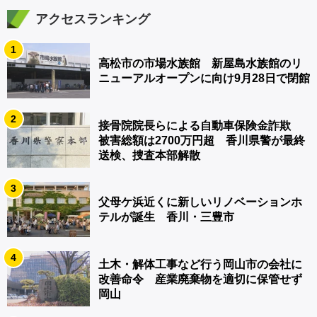
アクセスランキング
1
高松市の市場水族館 新屋島水族館のリ
ニューアルオープンに向け9月28日で閉館
2
接骨院院長らによる自動車保険金詐欺
被害総額は2700万円超 香川県警が最終
送検、捜査本部解散
3
父母ケ浜近くに新しいリノベーションホ
テルが誕生 香川・三豊市
4
土木・解体工事など行う岡山市の会社に
改善命令 産業廃棄物を適切に保管せず
岡山