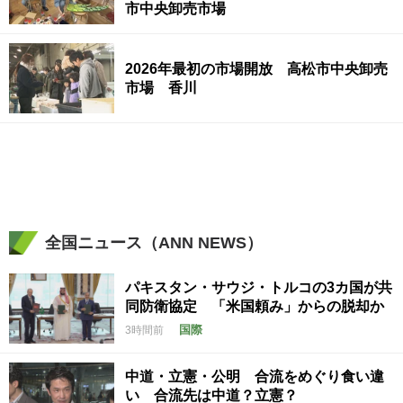
市中央卸売市場
2026年最初の市場開放 高松市中央卸売
市場 香川
全国ニュース（ANN NEWS）
パキスタン・サウジ・トルコの3カ国が共
同防衛協定 「米国頼み」からの脱却か
国際
3時間前
中道・立憲・公明 合流をめぐり食い違
い 合流先は中道？立憲？