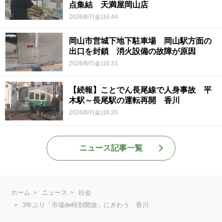
点集結 天満屋岡山店
2026/8/7(金)16:44
岡山市営城下地下駐車場 岡山駅方面の
出口を封鎖 消火設備の故障が原因
2026/8/7(金)16:31
【続報】ことでん長尾線で人身事故 平
木駅～長尾駅の運転再開 香川
2026/8/7(金)16:20
ニュース記事一覧
ホーム
ニュース
社会
3年ぶり「市場de特別開放」にぎわう 香川