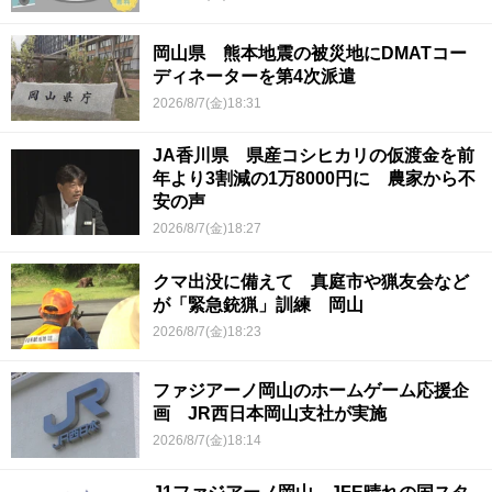
岡山県 熊本地震の被災地にDMATコー
ディネーターを第4次派遣
2026/8/7(金)18:31
JA香川県 県産コシヒカリの仮渡金を前
年より3割減の1万8000円に 農家から不
安の声
2026/8/7(金)18:27
クマ出没に備えて 真庭市や猟友会など
が「緊急銃猟」訓練 岡山
2026/8/7(金)18:23
ファジアーノ岡山のホームゲーム応援企
画 JR西日本岡山支社が実施
2026/8/7(金)18:14