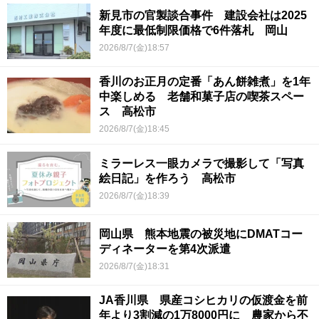
新見市の官製談合事件 建設会社は2025
年度に最低制限価格で6件落札 岡山
2026/8/7(金)18:57
香川のお正月の定番「あん餅雑煮」を1年
中楽しめる 老舗和菓子店の喫茶スペー
ス 高松市
2026/8/7(金)18:45
ミラーレス一眼カメラで撮影して「写真
絵日記」を作ろう 高松市
2026/8/7(金)18:39
岡山県 熊本地震の被災地にDMATコー
ディネーターを第4次派遣
2026/8/7(金)18:31
JA香川県 県産コシヒカリの仮渡金を前
年より3割減の1万8000円に 農家から不