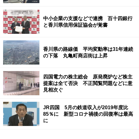
中小企業の支援などで連携 百十四銀行
と香川県信用保証協会が覚書
香川県の路線価 平均変動率は31年連続
の下落 丸亀町商店街は上昇
四国電力の株主総会 原発廃炉など株主
提案は全て否決 不正閲覧問題などに意
見相次ぐ
JR四国 5月の鉄道収入が2019年度比
85％に 新型コロナ禍後の回復率は最高
に