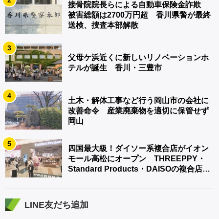
2
接骨院院長らによる自動車保険金詐欺
被害総額は2700万円超 香川県警が最終
送検、捜査本部解散
3
父母ケ浜近くに新しいリノベーションホ
テルが誕生 香川・三豊市
4
土木・解体工事など行う岡山市の会社に
改善命令 産業廃棄物を適切に保管せず
岡山
5
四国最大級！ダイソー系複合店がイオン
モール高松にオープン THREEPPY・
Standard Products・DAISOの複合店は
香川県初
LINE友だち追加