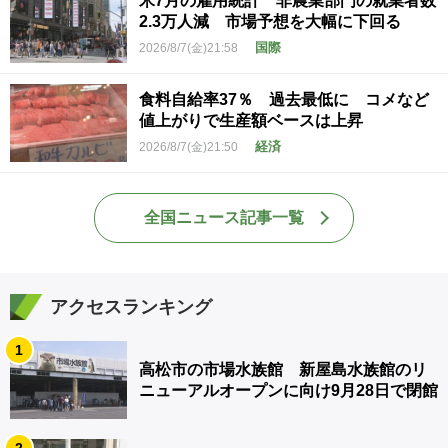
米7月の雇用統計 非農業部門の就業者数
2.3万人減 市場予想を大幅に下回る
国際
2026/8/7(金)21:58
食料自給率37％ 過去最低に コメなど
値上がりで生産額ベースは上昇
経済
2026/8/7(金)21:50
全国ニュース記事一覧
アクセスランキング
1
高松市の市場水族館 新屋島水族館のリ
ニューアルオープンに向け9月28日で閉館