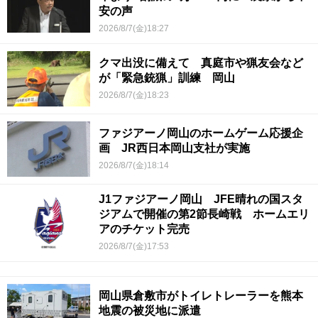
安の声
2026/8/7(金)18:27
クマ出没に備えて 真庭市や猟友会など
が「緊急銃猟」訓練 岡山
2026/8/7(金)18:23
ファジアーノ岡山のホームゲーム応援企
画 JR西日本岡山支社が実施
2026/8/7(金)18:14
J1ファジアーノ岡山 JFE晴れの国スタ
ジアムで開催の第2節長崎戦 ホームエリ
アのチケット完売
2026/8/7(金)17:53
岡山県倉敷市がトイレトレーラーを熊本
地震の被災地に派遣