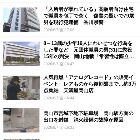
「入所者が暴れている」高齢者向け住宅
で職員を包丁で突く 傷害の疑いで79歳
男を現行犯逮捕 香川県警
2026/8/7(金)17:08
8～13歳の少年19人にわいせつな行為を
した罪など 元団体職員の男(31)に懲役
15年の判決 岡山地裁「常習性は際立っ
ていて被害結果も非常に重い」
2026/8/7(金)16:47
人気再燃「アナログレコード」の販売イ
ベント レアものから復刻盤まで…約3万
点集結 天満屋岡山店
2026/8/7(金)16:44
岡山市営城下地下駐車場 岡山駅方面の
出口を封鎖 消火設備の故障が原因
2026/8/7(金)16:31