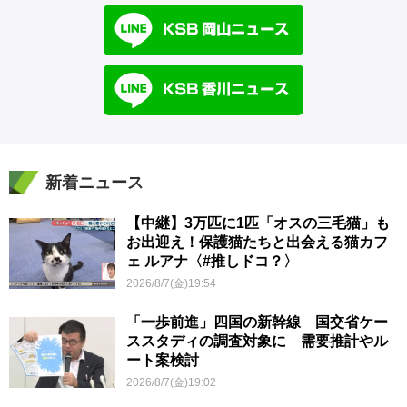
新着ニュース
【中継】3万匹に1匹「オスの三毛猫」も
お出迎え！保護猫たちと出会える猫カフ
ェ ルアナ〈#推しドコ？〉
2026/8/7(金)19:54
「一歩前進」四国の新幹線 国交省ケー
ススタディの調査対象に 需要推計やル
ート案検討
2026/8/7(金)19:02