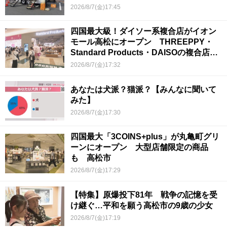
2026/8/7(金)17:45
四国最大級！ダイソー系複合店がイオン
モール高松にオープン THREEPPY・
Standard Products・DAISOの複合店は
香川県初
2026/8/7(金)17:32
あなたは犬派？猫派？【みんなに聞いて
みた】
2026/8/7(金)17:30
四国最大「3COINS+plus」が丸亀町グリ
ーンにオープン 大型店舗限定の商品
も 高松市
2026/8/7(金)17:29
【特集】原爆投下81年 戦争の記憶を受
け継ぐ…平和を願う高松市の9歳の少女
2026/8/7(金)17:19