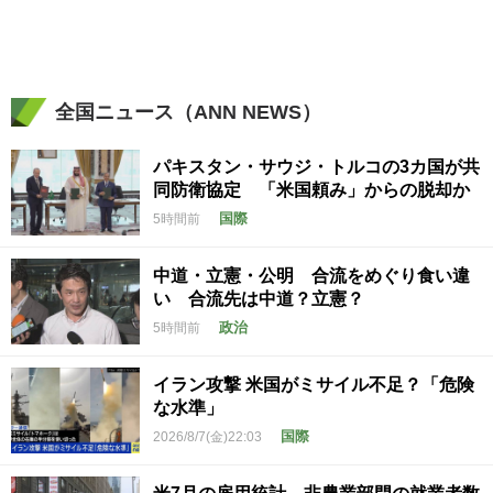
全国ニュース（ANN NEWS）
パキスタン・サウジ・トルコの3カ国が共
同防衛協定 「米国頼み」からの脱却か
国際
5時間前
中道・立憲・公明 合流をめぐり食い違
い 合流先は中道？立憲？
政治
5時間前
イラン攻撃 米国がミサイル不足？「危険
な水準」
国際
2026/8/7(金)22:03