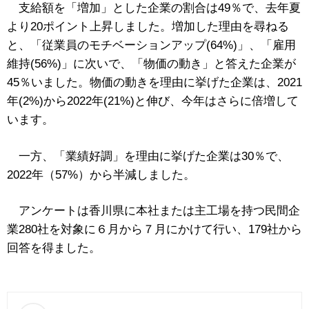
支給額を「増加」とした企業の割合は
49
％で、去年夏
より
20
ポイント上昇しました。増加した理由を尋ねる
と、「従業員のモチベーションアップ
(64%)
」、「雇用
維持
(56%)
」に次いで、「物価の動き」と答えた企業が
45
％いました。物価の動きを理由に挙げた企業は、
2021
年
(2%)
から
2022
年
(21%)
と伸び、今年はさらに倍増して
います。
一方、「業績好調」を理由に挙げた企業は
30
％で、
2022
年（
57%
）から半減しました。
アンケートは香川県に本社または主工場を持つ民間企
業
280
社を対象に６月から７月にかけて行い、
179
社から
回答を得ました。