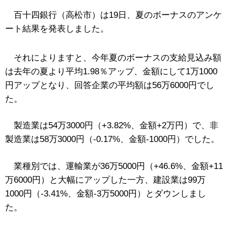
百十四銀行（高松市）は
19
日、夏のボーナスのアンケ
ート結果を発表しました。
それによりますと、今年夏のボーナスの支給見込み額
は去年の夏より平均
1.98
％アップ、金額にして
1
万
1000
円アップとなり、回答企業の平均額は
56
万
6000
円でし
た。
製造業は
54
万
3000
円（
+3.82%
、金額
+2
万円）で、非
製造業は
58
万
3000
円（
-0.17%
、金額
-1000
円）でした。
業種別では、運輸業が
36
万
5000
円（
+46.6%
、金額
+11
万
6000
円）と大幅にアップした一方、建設業は
99
万
1000
円（-
3.41%
、金額
-3
万
5000
円）とダウンしまし
た。