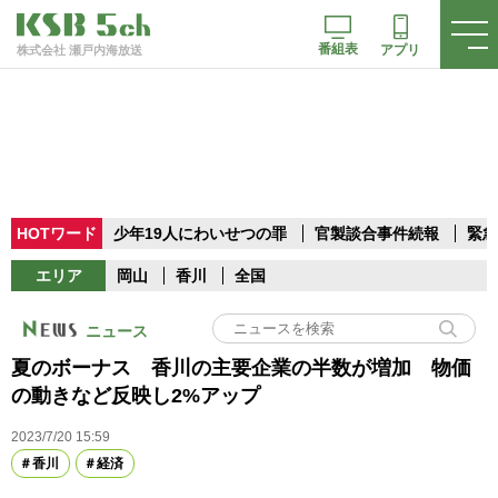
番組表
アプリ
株式会社 瀬戸内海放送
HOTワード
少年19人にわいせつの罪
官製談合事件続報
緊急
エリア
岡山
香川
全国
ニュース
夏のボーナス 香川の主要企業の半数が増加 物価
の動きなど反映し2%アップ
2023/7/20 15:59
香川
経済