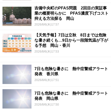
吉備中央町のPFAS問題 2回目の実証事
業の概要明らかに PFAS濃度下げコスト
抑える方法探る 岡山
2026/8/6(木)17:57
【天気予報】7日は立秋 8日までは危険
な暑さ続くも…9日から一段階気温が下が
る予想 岡山・香川
2026/8/6(木)17:53
7日も危険な暑さに 熱中症警戒アラート
発表 香川県
2026/8/6(木)17:51
7日も危険な暑さに 熱中症警戒アラート
発表 岡山県
2026/8/6(木)17:50