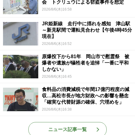
会 トクリュウによる窃盗事件を想定
2026/8/6(木)16:58
JR姫新線 走行中に揺れを感知 津山駅
～新見駅間で運転見合わせ【午後4時45分
現在】
2026/8/6(木)16:52
原爆投下から81年 岡山市で慰霊祭 被
爆者や遺族が犠牲者を追悼「一番に平和
しかない」
2026/8/6(木)16:45
食料品の消費減税で年間17億円程度の減
収…高松市長が地方財政への影響を懸念
「確実な代替財源の確保、穴埋めを」
2026/8/6(木)16:38
ニュース記事一覧