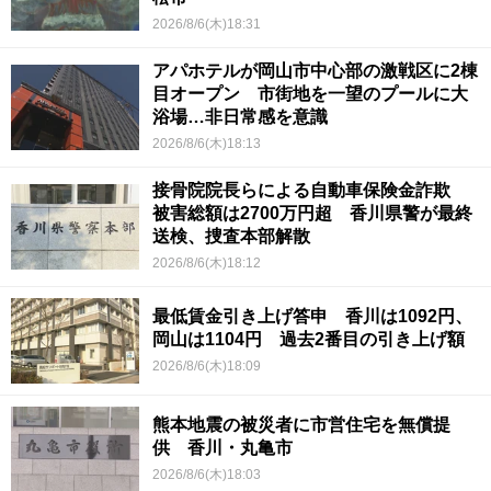
2026/8/6(木)18:31
アパホテルが岡山市中心部の激戦区に2棟
目オープン 市街地を一望のプールに大
浴場…非日常感を意識
2026/8/6(木)18:13
接骨院院長らによる自動車保険金詐欺
被害総額は2700万円超 香川県警が最終
送検、捜査本部解散
2026/8/6(木)18:12
最低賃金引き上げ答申 香川は1092円、
岡山は1104円 過去2番目の引き上げ額
2026/8/6(木)18:09
熊本地震の被災者に市営住宅を無償提
供 香川・丸亀市
2026/8/6(木)18:03