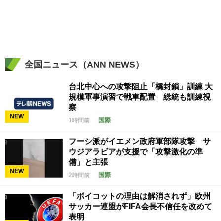
全国ニュース（ANN NEWS）
台北中心への攻撃阻止「橋封鎖」訓練 大
規模軍事演習で戦車配置 総統も訓練視
察
NEW
国際
1時間前
フーシ派がイエメン政府軍部隊攻撃 サ
ウジアラビアが支援で「攻撃激化の準
備」と主張
NEW
国際
2時間前
「ボイコットの理由は解消されず」欧州
サッカー連盟がFIFA会長不信任を改めて
表明