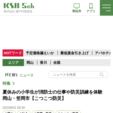
番組表
アプリ
株式会社 瀬戸内海放送
HOTワード
予定価格漏えいか
最低賃金引き上げ
アパホテル
エリア
岡山
香川
全国
ニュース
特集
夏休みの小学生が消防士の仕事や防災訓練を体験
岡山・笠岡市【こつこつ防災】
2023/8/31 08:30