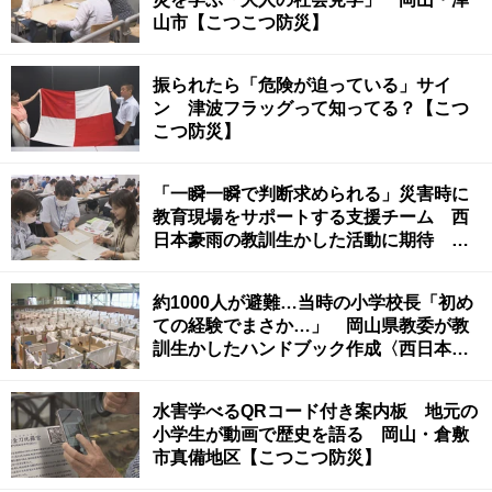
山市【こつこつ防災】
振られたら「危険が迫っている」サイ
ン 津波フラッグって知ってる？【こつ
こつ防災】
「一瞬一瞬で判断求められる」災害時に
教育現場をサポートする支援チーム 西
日本豪雨の教訓生かした活動に期待 岡
山【こつこつ防災】
約1000人が避難…当時の小学校長「初め
ての経験でまさか…」 岡山県教委が教
訓生かしたハンドブック作成〈西日本豪
雨から5年〉【こつこつ防災】
水害学べるQRコード付き案内板 地元の
小学生が動画で歴史を語る 岡山・倉敷
市真備地区【こつこつ防災】