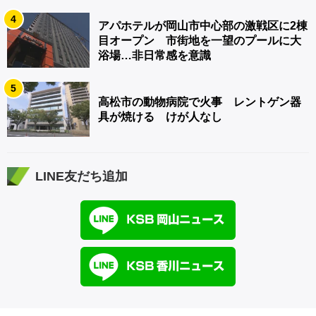
4
アパホテルが岡山市中心部の激戦区に2棟
目オープン 市街地を一望のプールに大
浴場…非日常感を意識
5
高松市の動物病院で火事 レントゲン器
具が焼ける けが人なし
LINE友だち追加