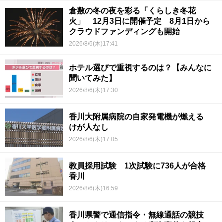
倉敷の冬の夜を彩る「くらしき冬花
火」 12月3日に開催予定 8月1日から
クラウドファンディングも開始
2026/8/6(木)17:41
ホテル選びで重視するのは？【みんなに
聞いてみた】
2026/8/6(木)17:30
香川大附属病院の自家発電機が燃える
けが人なし
2026/8/6(木)17:05
教員採用試験 1次試験に736人が合格
香川
2026/8/6(木)16:59
香川県警で通信指令・無線通話の競技