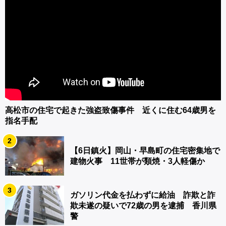
高松市の住宅で起きた強盗致傷事件 近くに住む64歳男を
指名手配
2
【6日鎮火】岡山・早島町の住宅密集地で
建物火事 11世帯が類焼・3人軽傷か
3
ガソリン代金を払わずに給油 詐欺と詐
欺未遂の疑いで72歳の男を逮捕 香川県
警