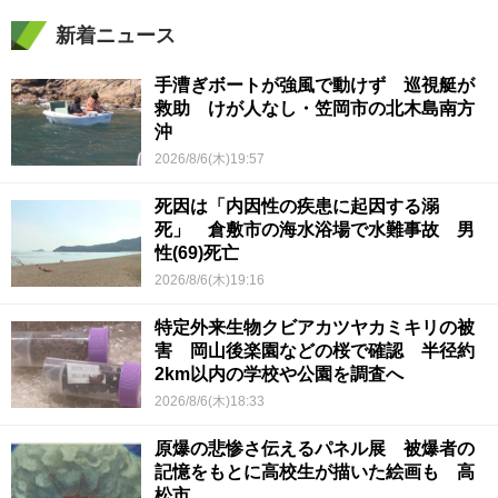
新着ニュース
手漕ぎボートが強風で動けず 巡視艇が
救助 けが人なし・笠岡市の北木島南方
沖
2026/8/6(木)19:57
死因は「内因性の疾患に起因する溺
死」 倉敷市の海水浴場で水難事故 男
性(69)死亡
2026/8/6(木)19:16
特定外来生物クビアカツヤカミキリの被
害 岡山後楽園などの桜で確認 半径約
2km以内の学校や公園を調査へ
2026/8/6(木)18:33
原爆の悲惨さ伝えるパネル展 被爆者の
記憶をもとに高校生が描いた絵画も 高
松市