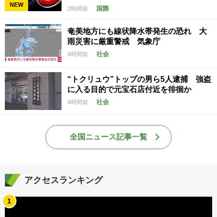
NEW
国際
2時間前
奄美地方にも線状降水帯発生の恐れ 大
雨災害に厳重警戒 気象庁
社会
4時間前
“トクリュウ”トップの男ら5人逮捕 強盗
に入る目的で元宝石店付近を徘徊か
社会
4時間前
全国ニュース記事一覧
アクセスランキング
1