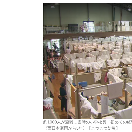
約1000人が避難…当時の小学校長「初めての
〈西日本豪雨から5年〉【こつこつ防災】