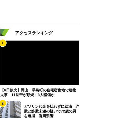
アクセスランキング
1
【6日鎮火】岡山・早島町の住宅密集地で建物
火事 11世帯が類焼・3人軽傷か
2
ガソリン代金を払わずに給油 詐
欺と詐欺未遂の疑いで72歳の男
を逮捕 香川県警