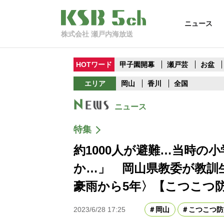
ニュース
株式会社 瀬戸内海放送
HOTワード
甲子園開幕
瀬戸芸
お盆
エリア
岡山
香川
全国
ニュース
特集
約1000人が避難…当時の
か…」 岡山県教委が教訓
豪雨から5年〉【こつこつ
2023/6/28 17:25
岡山
こつこつ防