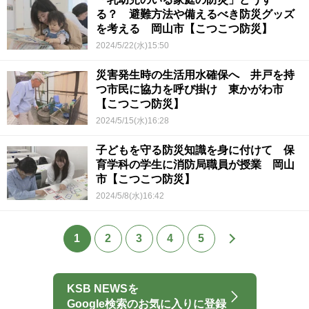
る？ 避難方法や備えるべき防災グッズ
を考える 岡山市【こつこつ防災】
2024/5/22(水)15:50
災害発生時の生活用水確保へ 井戸を持
つ市民に協力を呼び掛け 東かがわ市
【こつこつ防災】
2024/5/15(水)16:28
子どもを守る防災知識を身に付けて 保
育学科の学生に消防局職員が授業 岡山
市【こつこつ防災】
2024/5/8(水)16:42
1
2
3
4
5
KSB NEWSを
Google検索のお気に入りに登録