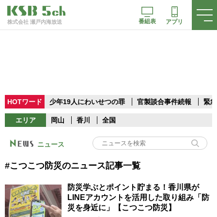
番組表
アプリ
株式会社 瀬戸内海放送
HOTワード
少年19人にわいせつの罪
官製談合事件続報
緊急
エリア
岡山
香川
全国
ニュース
#こつこつ防災のニュース記事一覧
防災学ぶとポイント貯まる！香川県が
LINEアカウントを活用した取り組み「防
災を身近に」【こつこつ防災】