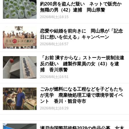
約200房を盗んだ疑い ネットで販売か
無職の男（42）逮捕 岡山県警
2026/8/8(土)18:15
恋愛や結婚を前向きに 岡山県が「記念
日に想いを伝える」キャンペーン
2026/8/8(土)16:57
「お前 潰すからな」ストーカー規制法違
反の疑い 縫製作業員の女（43）を逮
捕 香川県警
2026/8/8(土)16:51
ごみが燃料になる工程などを子どもたち
が見学 廃棄物処理工場で環境学習イベ
ント 香川・観音寺市
2026/8/8(土)16:29
瀬戸内国際芸術祭2028の作品公募 女木