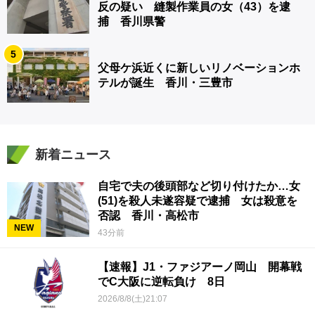
反の疑い 縫製作業員の女（43）を逮
捕 香川県警
5
父母ケ浜近くに新しいリノベーションホ
テルが誕生 香川・三豊市
新着ニュース
自宅で夫の後頭部など切り付けたか…女
(51)を殺人未遂容疑で逮捕 女は殺意を
否認 香川・高松市
NEW
43分前
【速報】J1・ファジアーノ岡山 開幕戦
でC大阪に逆転負け 8日
2026/8/8(土)21:07