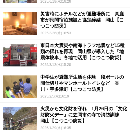
2025/6/18(水)18:28
災害時にホテルなどが避難場所に 真庭
市が民間宿泊施設と協定締結 岡山【こ
つこつ防災】
2025/3/26(水)16:53
東日本大震災や南海トラフ地震など15種
類の揺れを再現 岡山県が導入した「地
震体験車」各地で活用【こつこつ防災】
2025/3/12(水)15:20
中学生が避難所生活を体験 段ボールの
間仕切りやマンホールトイレなど 香
川・宇多津町【こつこつ防災】
2025/2/5(水)16:19
火災から文化財を守れ 1月26日の「文化
財防火デー」に笠岡市の寺で消防訓練
岡山【こつこつ防災】
2025/1/29(水)16:35