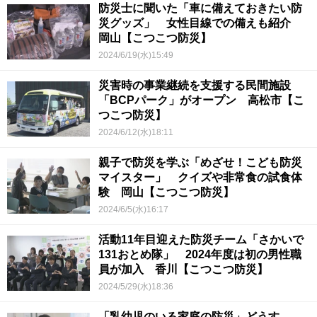
防災士に聞いた「車に備えておきたい防
災グッズ」 女性目線での備えも紹介
岡山【こつこつ防災】
2024/6/19(水)15:49
災害時の事業継続を支援する民間施設
「BCPパーク」がオープン 高松市【こ
つこつ防災】
2024/6/12(水)18:11
親子で防災を学ぶ「めざせ！こども防災
マイスター」 クイズや非常食の試食体
験 岡山【こつこつ防災】
2024/6/5(水)16:17
活動11年目迎えた防災チーム「さかいで
131おとめ隊」 2024年度は初の男性職
員が加入 香川【こつこつ防災】
2024/5/29(水)18:36
「乳幼児のいる家庭の防災」どうす