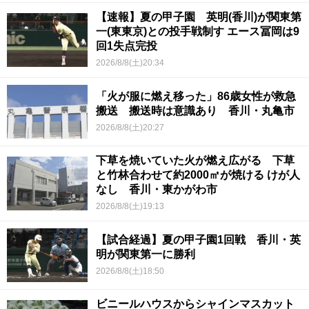
【速報】夏の甲子園 英明(香川)が関東第
一(東東京)との投手戦制す エース冨岡は9
回1失点完投
2026/8/8(土)20:34
「火が服に燃え移った」86歳女性が救急
搬送 搬送時は意識あり 香川・丸亀市
2026/8/8(土)20:27
下草を焼いていた火が燃え広がる 下草
と竹林合わせて約2000㎡が焼ける けが人
なし 香川・東かがわ市
2026/8/8(土)19:13
【試合経過】夏の甲子園1回戦 香川・英
明が関東第一に勝利
2026/8/8(土)18:50
ビニールハウスからシャインマスカット