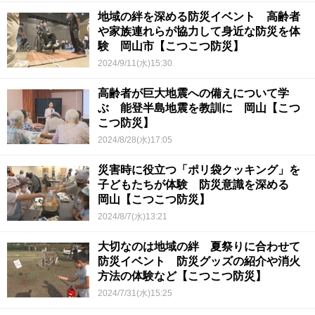
地域の絆を深める防災イベント 高齢者
や家族連れらが協力して身近な防災を体
験 岡山市【こつこつ防災】
2024/9/11(水)15:30
高齢者が巨大地震への備えについて学
ぶ 能登半島地震を教訓に 岡山【こつ
こつ防災】
2024/8/28(水)17:05
災害時に役立つ「ポリ袋クッキング」を
子どもたちが体験 防災意識を深める
岡山【こつこつ防災】
2024/8/7(水)13:21
大切なのは地域の絆 夏祭りに合わせて
防災イベント 防災グッズの紹介や消火
方法の体験など【こつこつ防災】
2024/7/31(水)15:25