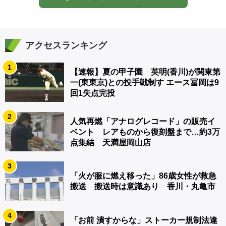
アクセスランキング
1
【速報】夏の甲子園 英明(香川)が関東第
一(東東京)との投手戦制す エース冨岡は9
回1失点完投
2
人気再燃「アナログレコード」の販売イ
ベント レアものから復刻盤まで…約3万
点集結 天満屋岡山店
3
「火が服に燃え移った」86歳女性が救急
搬送 搬送時は意識あり 香川・丸亀市
4
「お前 潰すからな」ストーカー規制法違