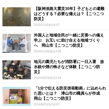
【阪神淡路大震災30年】子どもとの避難
はどうする？必要な備えは？【こつこつ
防災】
2025/1/15(水)16:47
外国人と地域住民が一緒に災害への備え
学ぶ お互いに助け合える地域づくり
へ 岡山市【こつこつ防災】
2024/11/20(水)14:56
地元の園児たちが消防署に一日入署 放
水銃や煙の怖さなど体験【こつこつ防
災】
2024/10/23(水)15:44
「1分で伝える防災啓発動画」に込められ
た思いとは？ 津山市の職員らが作成
岡山【こつこつ防災】
2024/9/25(水)18:07