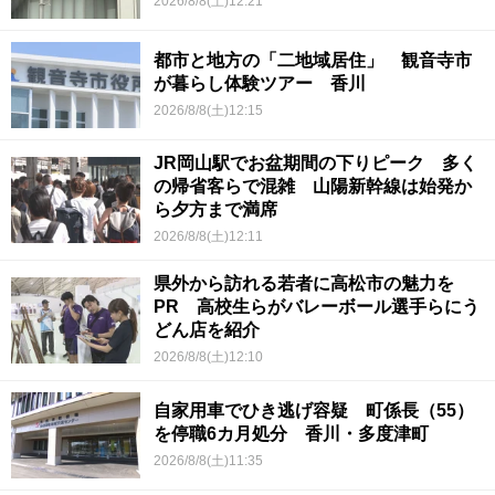
2026/8/8(土)12:21
都市と地方の「二地域居住」 観音寺市
が暮らし体験ツアー 香川
2026/8/8(土)12:15
JR岡山駅でお盆期間の下りピーク 多く
の帰省客らで混雑 山陽新幹線は始発か
ら夕方まで満席
2026/8/8(土)12:11
県外から訪れる若者に高松市の魅力を
PR 高校生らがバレーボール選手らにう
どん店を紹介
2026/8/8(土)12:10
自家用車でひき逃げ容疑 町係長（55）
を停職6カ月処分 香川・多度津町
2026/8/8(土)11:35